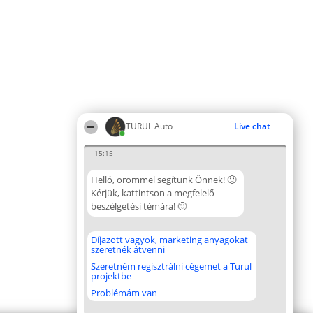
TURUL Auto
Live chat
15:15
Helló, örömmel segítünk Önnek! 🙂
Kérjük, kattintson a megfelelő
beszélgetési témára! 🙂
Díjazott vagyok, marketing anyagokat
szeretnék átvenni
Szeretném regisztrálni cégemet a Turul
projektbe
Problémám van