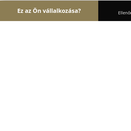
Ez az Ön vállalkozása?
Ellenő
Turul Auto
Autószervizek, Autókölcsönzők, Autó
Kohl Trade KFT
9.6
(206)
Baja, Dózsa György út 157
Mutasd a telefonszámot