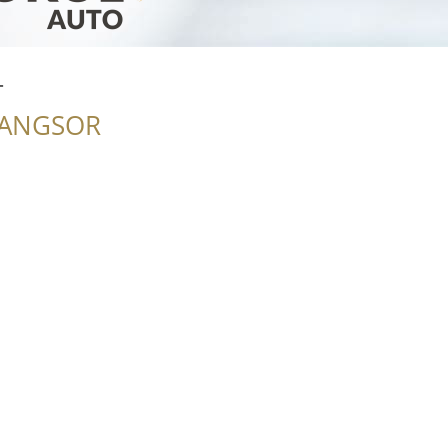
T
RANGSOR