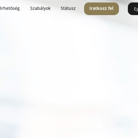
érhetőség
Szabályok
Státusz
Iratkozz fel
E