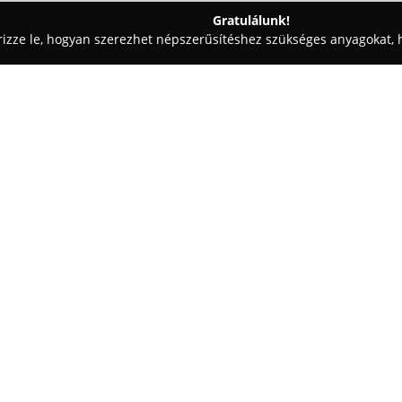
Gratulálunk!
rizze le, hogyan szerezhet népszerűsítéshez szükséges anyagokat, h
mosók - Baja
Kohl Trade KFT
Egy cég:
A Baján, a Dózsa György út 15
mint harminc éves tapasztalatta
területén. A cég tevékenységi 
kisteherautók, teherautók, va
Mutass többet >>
szerelésére és kiegyensúlyozás
raktárkészlettel biztosít széle
azonnali kiszolgálást is lehetőv
A Kohl Trade teljes körű autósz
3D technológiával végzett futómű