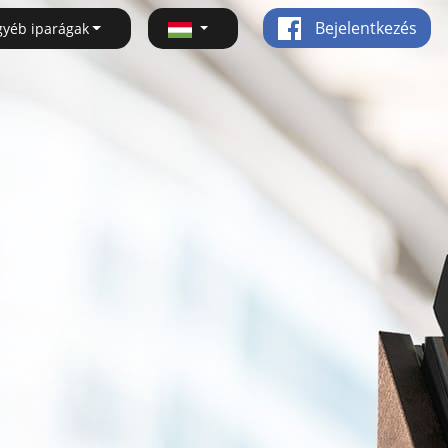
Bejelentkezés
gyéb iparágak