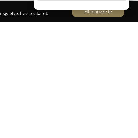
Ellenőrizze le
ogy élvezhesse sikerét.
7-es szám alatt működő
Kohl Trade
vállalat több
l rendelkezik az autóipari szolgáltatások
köre kiterjed motorkerékpárok, személygépkocsik,
lamint mezőgazdasági járművek abroncsainak
ára. A vállalkozás több mint 2000 darabos
s abroncsválasztékot, amely igény esetén akár
é tesz.
erviz szolgáltatásokat nyújt, beleértve a modern
-beállítást, klímatöltést, felnigörgőzést,