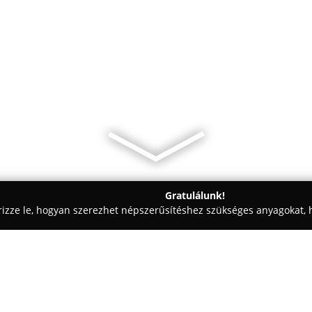
Gratulálunk!
rizze le, hogyan szerezhet népszerűsítéshez szükséges anyagokat, h
mosók - Tápé
Szabó Autószervíz Szeged-Gemini Autótechnika K