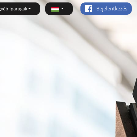
Bejelentkezés
gyéb iparágak