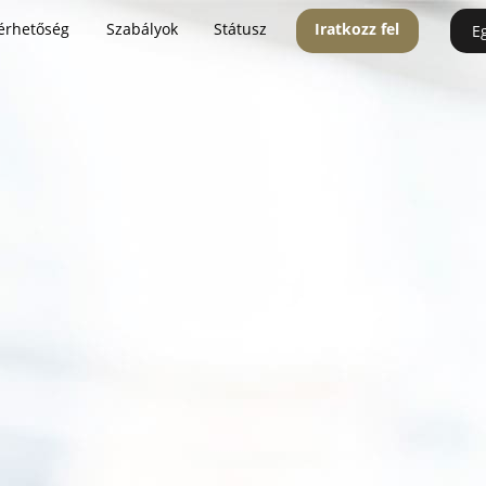
érhetőség
Szabályok
Státusz
Iratkozz fel
E