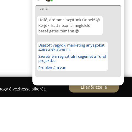
05:13
Helló, örömmel segítünk Önnek! 🙂
Kérjük, kattintson a megfelelő
beszélgetési témára! 🙂
Díjazott vagyok, marketing anyagokat
szeretnék átvenni
Szeretném regisztrálni cégemet a Turul
projektbe
Problémám van
Ellenőrizze le
ogy élvezhesse sikerét.
ft.