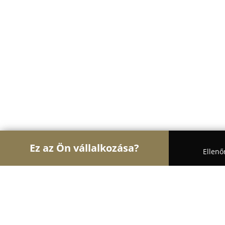
Ez az Ön vállalkozása?
Ellenő
Turul Auto
Autószervizek, Autókölcsönzők, Autó