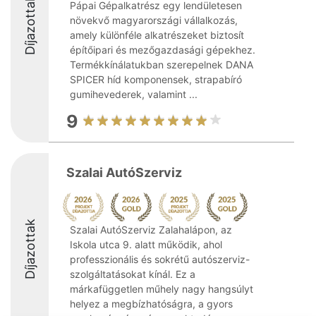
Díjazottak
Pápai Gépalkatrész egy lendületesen
növekvő magyarországi vállalkozás,
amely különféle alkatrészeket biztosít
építőipari és mezőgazdasági gépekhez.
Termékkínálatukban szerepelnek DANA
SPICER híd komponensek, strapabíró
gumihevederek, valamint ...
9
Szalai AutóSzerviz
Díjazottak
Szalai AutóSzerviz Zalahalápon, az
Iskola utca 9. alatt működik, ahol
professzionális és sokrétű autószerviz-
szolgáltatásokat kínál. Ez a
márkafüggetlen műhely nagy hangsúlyt
helyez a megbízhatóságra, a gyors