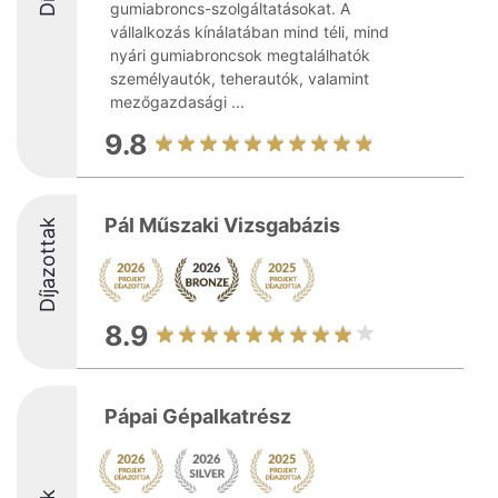
gumiabroncs-szolgáltatásokat. A
vállalkozás kínálatában mind téli, mind
nyári gumiabroncsok megtalálhatók
személyautók, teherautók, valamint
mezőgazdasági ...
9.8
Pál Műszaki Vizsgabázis
Díjazottak
8.9
Pápai Gépalkatrész