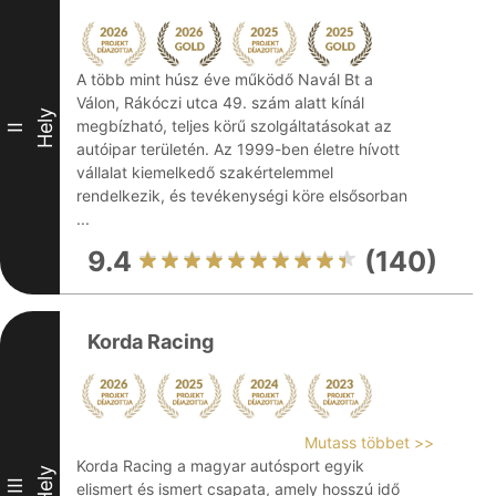
A több mint húsz éve működő Navál Bt a
Válon, Rákóczi utca 49. szám alatt kínál
Hely
megbízható, teljes körű szolgáltatásokat az
II
autóipar területén. Az 1999-ben életre hívott
vállalat kiemelkedő szakértelemmel
rendelkezik, és tevékenységi köre elsősorban
...
9.4
(140)
Korda Racing
Mutass többet >>
Korda Racing a magyar autósport egyik
Hely
III
elismert és ismert csapata, amely hosszú idő