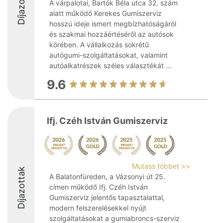
Díjazottak
A várpalotai, Bartók Béla utca 32. szám
alatt működő Kerekes Gumiszerviz
hosszú ideje ismert megbízhatóságáról
és szakmai hozzáértéséről az autósok
körében. A vállalkozás sokrétű
autógumi-szolgáltatásokat, valamint
autóalkatrészek széles választékát ...
9.6
Ifj. Czéh István Gumiszerviz
Mutass többet >>
Díjazottak
A Balatonfüreden, a Vázsonyi út 25.
címen működő Ifj. Czéh István
Gumiszerviz jelentős tapasztalattal,
modern felszerelésekkel nyújt
szolgáltatásokat a gumiabroncs-szerviz