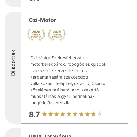
Czi-Motor
Díjazottak
Czi-Motor Székesfehérváron
motorkerékpárok, robogók és quadok
szakszerű szervizelésére és
karbantartására szakosodott
vállalkozás. Telephelyük az Új Csóri út
közelében található, ahol szakértő
munkatársak a gyári normáknak
megfelelően végzik ...
8.7
UNIX Tatabánya