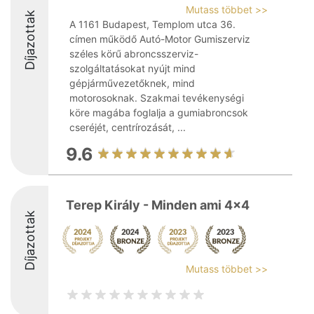
Mutass többet >>
Díjazottak
A 1161 Budapest, Templom utca 36.
címen működő Autó-Motor Gumiszerviz
széles körű abroncsszerviz-
szolgáltatásokat nyújt mind
gépjárművezetőknek, mind
motorosoknak. Szakmai tevékenységi
köre magába foglalja a gumiabroncsok
cseréjét, centrírozását, ...
9.6
Terep Király - Minden ami 4x4
Díjazottak
Mutass többet >>