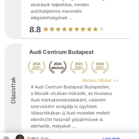
elvárások teljesítése, minden
autótulajdonos maximális
elégedettségének ...
8.8
Audi Centrum Budapest
Díjazottak
Mutass többet >>
A Audi Centrum Budapest Budapesten,
a Mozaik utcában működik, és hivatalos
Audi márkakereskedésként, valamint
szervizként szolgálja ki ügyfeleit.
Választékában új Audi modellek mellett
ellenőrzött használt gépjárművek is
elérhetők, melyeket ...
8.8
TURUL Auto
Live chat