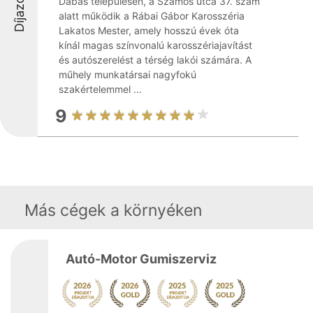
Díjazottak
Dabas településen, a Szamos utca 37. szám
alatt működik a Rábai Gábor Karosszéria
Lakatos Mester, amely hosszú évek óta
kínál magas színvonalú karosszériajavítást
és autószerelést a térség lakói számára. A
műhely munkatársai nagyfokú
szakértelemmel ...
9
Más cégek a környéken
Autó-Motor Gumiszerviz