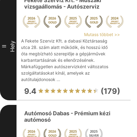
Fekete Szerviz Kft. - Műszaki
vizsgaállomás - Autószerviz
Mutass többet >>
A Fekete Szerviz Kft. a dabasi Köztársaság
Hely
II
utca 28. szám alatt működik, és hosszú idő
óta megbízható szereplője a gépjárművek
karbantartásának és ellenőrzésének.
Márkafüggetlen autószervizként változatos
szolgáltatásokat kínál, amelyek az
autótulajdonosok ...
9.4
(179)
Autómosó Dabas - Prémium kézi
autómosó