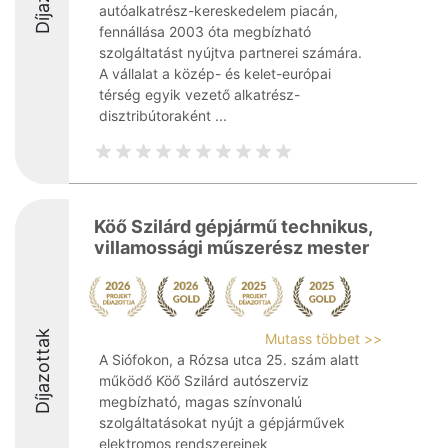
autóalkatrész-kereskedelem piacán,
fennállása 2003 óta megbízható
szolgáltatást nyújtva partnerei számára.
A vállalat a közép- és kelet-európai
térség egyik vezető alkatrész-
disztribútoraként ...
Köő Szilárd gépjármű technikus,
villamossági műszerész mester
Díjazottak
Mutass többet >>
A Siófokon, a Rózsa utca 25. szám alatt
működő Köő Szilárd autószerviz
megbízható, magas színvonalú
szolgáltatásokat nyújt a gépjárművek
elektromos rendszereinek