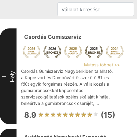
Csordás Gumiszerviz
Mutass többet >>
Csordás Gumiszerviz Nagyberkiben található,
Hely
a Kaposvárt és Dombóvárt összekötő 61-es
I
főút egyik forgalmas részén. A vállalkozás a
gumiabroncsokkal kapcsolatos
szervizszolgáltatások széles skáláját kínálja,
beleértve a gumiabroncsok cseréjét, ...
8.9
(15)