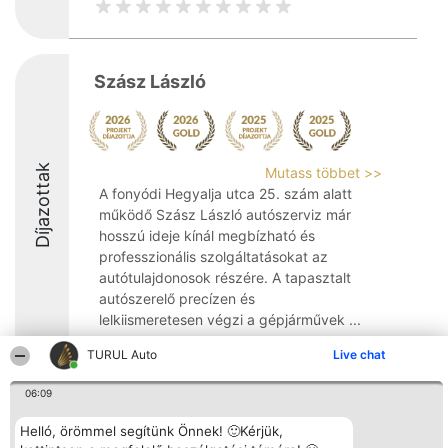
Szász László
Díjazottak
Mutass többet >>
A fonyódi Hegyalja utca 25. szám alatt
működő Szász László autószerviz már
hosszú ideje kínál megbízható és
professzionális szolgáltatásokat az
autótulajdonosok részére. A tapasztalt
autószerelő precízen és
lelkiismeretesen végzi a gépjárművek ...
9.4
TURUL Auto
Live chat
06:09
Rangsorszervező
Népszavazás
Elérhetőség
Helló, örömmel segítünk Önnek! 🙂Kérjük,
SC Beautiful Company S.R.L.
Nyertesek
Elérhetőség