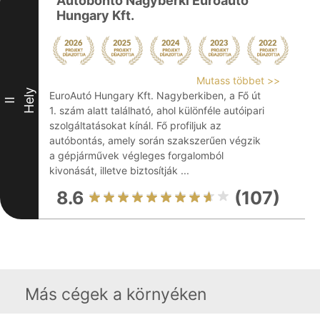
Autóbontó Nagyberki Euroautó
Hungary Kft.
Mutass többet >>
Hely
EuroAutó Hungary Kft. Nagyberkiben, a Fő út
II
1. szám alatt található, ahol különféle autóipari
szolgáltatásokat kínál. Fő profiljuk az
autóbontás, amely során szakszerűen végzik
a gépjárművek végleges forgalomból
kivonását, illetve biztosítják ...
8.6
(107)
Más cégek a környéken