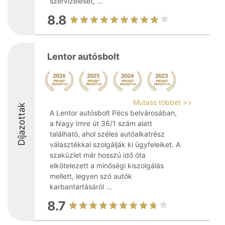
szervizelését, ...
8.8
Lentor autósbolt
Mutass többet >>
Díjazottak
A Lentor autósbolt Pécs belvárosában,
a Nagy Imre út 36/1 szám alatt
található, ahol széles autóalkatrész
választékkal szolgálják ki ügyfeleiket. A
szaküzlet már hosszú idő óta
elkötelezett a minőségi kiszolgálás
mellett, legyen szó autók
karbantartásáról ...
8.7