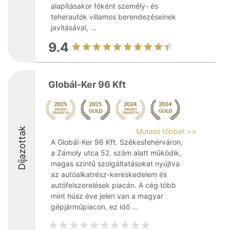
alapításakor főként személy- és
teherautók villamos berendezéseinek
javításával, ...
9.4
Globál-Ker 96 Kft
Díjazottak
Mutass többet >>
A Globál-Ker 96 Kft. Székesfehérváron,
a Zámoly utca 52. szám alatt működik,
magas szintű szolgáltatásokat nyújtva
az autóalkatrész-kereskedelem és
autófelszerelések piacán. A cég több
mint húsz éve jelen van a magyar
gépjárműpiacon, ez idő ...