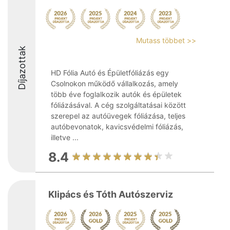
Mutass többet >>
Díjazottak
HD Fólia Autó és Épületfóliázás egy
Csolnokon működő vállalkozás, amely
több éve foglalkozik autók és épületek
fóliázásával. A cég szolgáltatásai között
szerepel az autóüvegek fóliázása, teljes
autóbevonatok, kavicsvédelmi fóliázás,
illetve ...
8.4
Klipács és Tóth Autószerviz