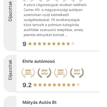
Díjazottak
A pécsi Légszeszgyár utcában található
Cartec Kft. a magyarországi autóipari
szektorban nyújt kiemelkedő
szolgáltatásokat. Fő tevékenységük
közé tartozik a prémium kategóriás
autófóliák szakszerű telepítése, amely
jelentős előnyöket biztosít ...
9
Ehrle autómosó
Díjazottak
9.2
Mátyás Autós Bt