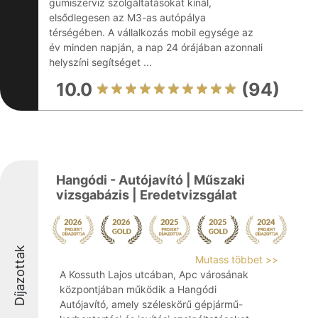
gumiszerviz szolgáltatásokat kínál,
elsődlegesen az M3-as autópálya
térségében. A vállalkozás mobil egysége az
év minden napján, a nap 24 órájában azonnali
helyszíni segítséget ...
10.0
(94)
Hangódi - Autójavító | Műszaki
vizsgabázis | Eredetvizsgálat
Díjazottak
Mutass többet >>
A Kossuth Lajos utcában, Apc városának
központjában működik a Hangódi
Autójavító, amely széleskörű gépjármű-