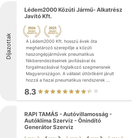
Lédem2000 Közúti Jármű- Alkatrész
Javító Kft.
Díjazottak
A Lédem2000 Kft. hosszú évek óta
meghatározó szereplője a közúti
haszongépjárművek pneumatikus
fékberendezéseinek javításával és
forgalmazásával foglalkozó szegmensnek
Magyarországon. A vállalat úttörőként járult
hozzá a hazai pneumatikus rendszerek ...
8.3
RAPI TAMÁS - Autóvillamosság -
Autóklíma Szerviz - Önindító
Generátor Szerviz