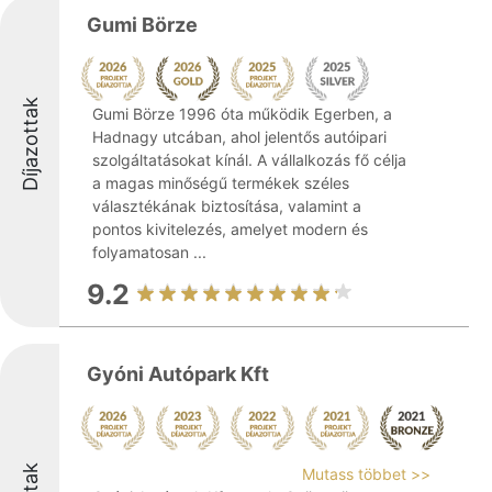
Gumi Börze
Díjazottak
Gumi Börze 1996 óta működik Egerben, a
Hadnagy utcában, ahol jelentős autóipari
szolgáltatásokat kínál. A vállalkozás fő célja
a magas minőségű termékek széles
választékának biztosítása, valamint a
pontos kivitelezés, amelyet modern és
folyamatosan ...
9.2
Gyóni Autópark Kft
Mutass többet >>