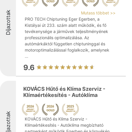
Díjazottak
Mutass többet >>
PRO TECH Chiptuning Eger Egerben, a
Kistályai út 233. szám alatt működik, és fő
tevékenysége a járművek teljesítményének
professzionális optimalizálása. Az
autómárkáktól független chiptuninggal és
motoroptimalizálással foglalkozik, amelynek
...
9.6
KOVÁCS Hűtő és Klíma Szerviz -
Klímaértékesítés - Autóklíma
Díjazottak
KOVÁCS Hűtő és Klíma Szerviz -
Klímaértékesítés - Autóklíma megbízható
partnerként működik Egerben és környékén