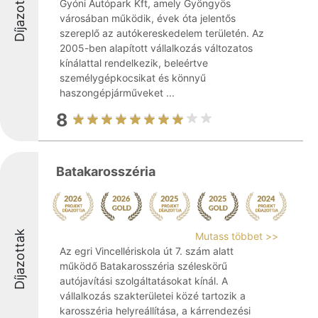
Díjazottak
Gyóni Autópark Kft, amely Gyöngyös
városában működik, évek óta jelentős
szereplő az autókereskedelem területén. Az
2005-ben alapított vállalkozás változatos
kínálattal rendelkezik, beleértve
személygépkocsikat és könnyű
haszongépjárműveket ...
8
Batakarosszéria
Díjazottak
Mutass többet >>
Az egri Vincellériskola út 7. szám alatt
működő Batakarosszéria széleskörű
autójavítási szolgáltatásokat kínál. A
vállalkozás szakterületei közé tartozik a
karosszéria helyreállítása, a kárrendezési