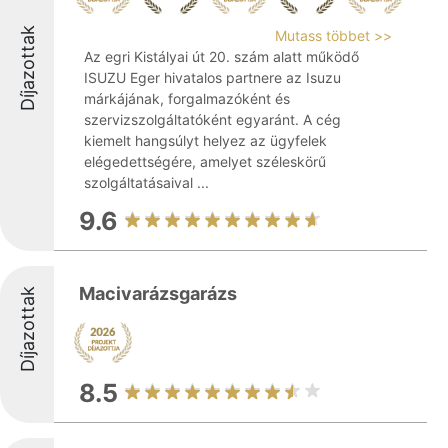
Díjazottak
Mutass többet >>
Az egri Kistályai út 20. szám alatt működő
ISUZU Eger hivatalos partnere az Isuzu
márkájának, forgalmazóként és
szervizszolgáltatóként egyaránt. A cég
kiemelt hangsúlyt helyez az ügyfelek
elégedettségére, amelyet széleskörű
szolgáltatásaival ...
9.6
Macivarázsgarázs
Díjazottak
8.5