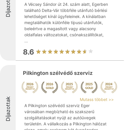
Díjazottak
A Vécsey Sándor út 24. szám alatt, Egerben
található Delta-Vár többféle utánfutó bérlési
lehetőséget kínál ügyfeleinek. A kínálatban
megtalálhatók különféle típusú utánfutók,
beleértve a magasított vagy alacsony
oldalfalas változatokat, csónakszállítókat,
...
8.6
Pilkington szélvédő szerviz
Díjazottak
Mutass többet >>
A Pilkington szélvédő szerviz Eger
városában megbízható és szakszerű
szolgáltatásokat nyújt az autóüvegek
területén. A vállalkozás a Pilkington hálózat
része, amely csaknem két évszázados