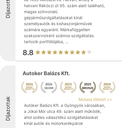
Díjazottak
hatvani Rákóczi út 95. szám alatt található,
magas színvonalú
gépjárműszolgáltatásokat kínál
személyautók és kishaszonjárművek
számára egyaránt. Márkafüggetlen
szakszervizként számos szolgáltatás
tartozik portfóliójába, ...
8.8
Autoker Balázs Kft.
Díjazottak
Mutass többet >>
Autóker Balázs Kft. a Gyöngyös városában,
a Jókai Mór utca 49. szám alatt működik,
ahol széles választékú szolgáltatásokat
kínál autók és motorkerékpárok