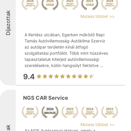
Díjazottak
Mutass többet >>
A Kertész utcában, Egerben működő Rapi
Tamás Autóvillamosság-Autóklíma Szerviz
az autóipar területén kínál átfogó
szolgáltatási portfóliót. Több mint húszéves
tapasztalatuk kiterjed autóvillamossági
szerelésekre, külön hangsúlyt fektetve ...
9.4
NGS CAR Service
Mutass többet >>
Az NGS Autószerviz Hatvan, amely a