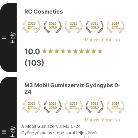
RC Cosmetics
Hely
II
Mutass többet >>
10.0
(103)
M3 Mobil Gumiszerviz Gyöngyös 0-
24
Mutass többet >>
A Mobil Gumiszerviz M3 0-24
Hely
III
Gyöngyöshalászi bázisáról teljes körű