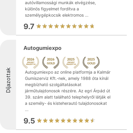
autóvillamossági munkák elvégzése,
különös figyelmet fordítva a
személygépkocsik elektromos ...
9.7
Autogumiexpo
Díjazottak
Autogumiexpo az online platformja a Kalmár
Gumiszerviz Kft.-nek, amely 1988 óta kínál
megbízható szolgáltatásokat
járműtulajdonosok részére. Az egri Árpád út
39. szám alatt található telephelyről látják el
a személy- és kisteherautó tulajdonosokat
...
9.5