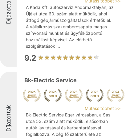
Díjazottak
Mutass többet >>
A Kada Kft. autószerviz Andornaktályán, az
Újélet utca 60. szám alatt működik, ahol
átfogó gépjárműszolgáltatások érhetők el.
A vállalkozás szakembercsapata magas
színvonalú munkát és ügyfélközpontú
hozzáállást képvisel. Az elérhető
szolgáltatások ...
9.2
Bk-Electric Service
Díjazottak
Mutass többet >>
Bk-Electric Service Eger városában, a Sas
utca 53. szám alatt működik, elsősorban
autók javításával és karbantartásával
foglalkozva. A cég fő szakterülete az