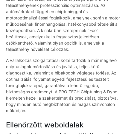
teljesítményének professzionális optimalizálása. Az
autómárkáktól független chiptuninggal és
motoroptimalizálással foglalkozik, amelynek során a motor
működésének finomhangolása, hatékonyabbá tétele áll a
középpontban. A kínálatban szerepelnek "Eco"
beállítások, amelyekkel a fogyasztás jelentősen
csökkenthető, valamint olyan opciók is, amelyek a
teljesítmény növelését célozzák.
A vállalkozás szolgáltatásai közé tartozik a már meglévő
chiptuningok módosítása és javítása, teljes körű
diagnosztika, valamint a hibakódok végleges törlése. Az
optimalizálási folyamat egyedi fejlesztésű és tesztelt
tuningfájlokra épül, garantálva a lehető legjobb,
biztonságos eredményt. A PRO TECH Chiptuning & Dyno
kiemelten kezeli a szakértelmet és precizitást, biztosítva,
hogy minden autó megbízhatóan és magas színvonalon
működjön.
Ellenőrzött weboldalak