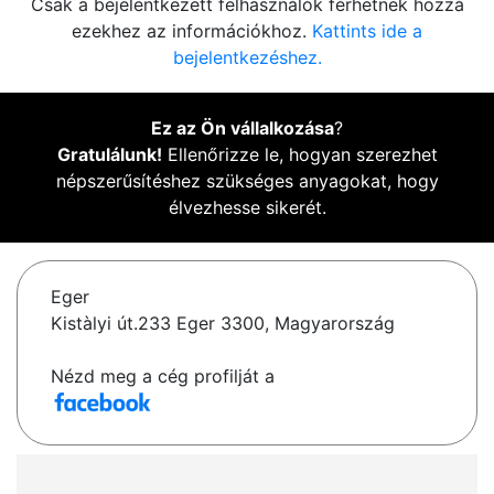
Csak a bejelentkezett felhasználók férhetnek hozzá
ezekhez az információkhoz.
Kattints ide a
bejelentkezéshez.
Ez az Ön vállalkozása
?
Gratulálunk!
Ellenőrizze le, hogyan szerezhet
népszerűsítéshez szükséges anyagokat, hogy
élvezhesse sikerét.
Eger
Kistàlyi út.233 Eger 3300, Magyarország
Nézd meg a cég profilját a