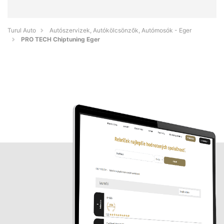
Turul Auto
Autószervizek, Autókölcsönzők, Autómosók - Eger
PRO TECH Chiptuning Eger