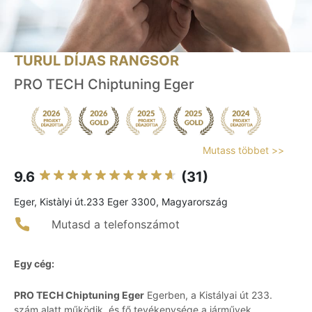
TURUL DÍJAS RANGSOR
PRO TECH Chiptuning Eger
Mutass többet >>
9.6
(31)
Eger, Kistàlyi út.233 Eger 3300, Magyarország
Mutasd a telefonszámot
Egy cég:
PRO TECH Chiptuning Eger
Egerben, a Kistályai út 233.
szám alatt működik, és fő tevékenysége a járművek