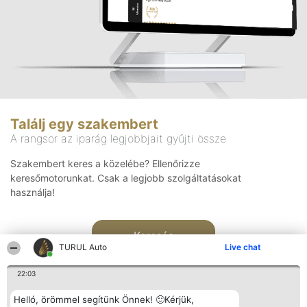
Találj egy szakembert
A rangsor az iparág legjobbjait gyűjti össze
Szakembert keres a közelébe? Ellenőrizze
keresőmotorunkat. Csak a legjobb szolgáltatásokat
használja!
Keresés
TURUL Auto
Live chat
22:03
Helló, örömmel segítünk Önnek! 🙂Kérjük,