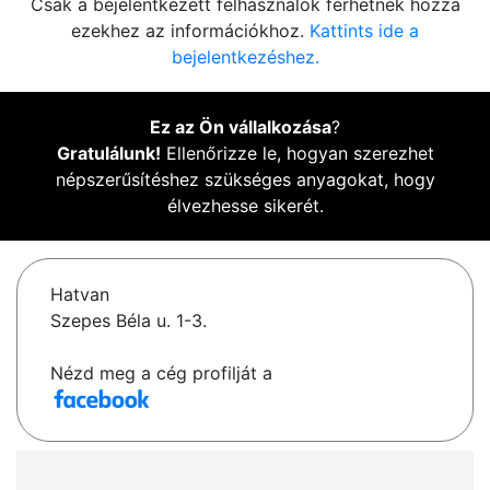
Csak a bejelentkezett felhasználók férhetnek hozzá
ezekhez az információkhoz.
Kattints ide a
bejelentkezéshez.
Ez az Ön vállalkozása
?
Gratulálunk!
Ellenőrizze le, hogyan szerezhet
népszerűsítéshez szükséges anyagokat, hogy
élvezhesse sikerét.
Hatvan
Szepes Béla u. 1-3.
Nézd meg a cég profilját a