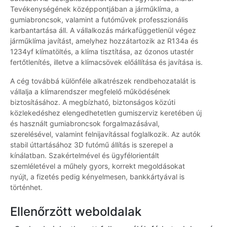
Tevékenységének középpontjában a járműklíma, a
gumiabroncsok, valamint a futóművek professzionális
karbantartása áll. A vállalkozás márkafüggetlenül végez
járműklíma javítást, amelyhez hozzátartozik az R134a és
1234yf klímatöltés, a klíma tisztítása, az ózonos utastér
fertőtlenítés, illetve a klímacsövek előállítása és javítása is.
A cég továbbá különféle alkatrészek rendbehozatalát is
vállalja a klímarendszer megfelelő működésének
biztosításához. A megbízható, biztonságos közúti
közlekedéshez elengedhetetlen gumiszerviz keretében új
és használt gumiabroncsok forgalmazásával,
szerelésével, valamint felnijavítással foglalkozik. Az autók
stabil úttartásához 3D futómű állítás is szerepel a
kínálatban. Szakértelmével és ügyfélorientált
szemléletével a műhely gyors, korrekt megoldásokat
nyújt, a fizetés pedig kényelmesen, bankkártyával is
történhet.
Ellenőrzött weboldalak