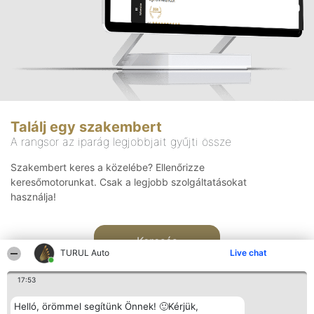
Találj egy szakembert
A rangsor az iparág legjobbjait gyűjti össze
Szakembert keres a közelébe? Ellenőrizze
keresőmotorunkat. Csak a legjobb szolgáltatásokat
használja!
Keresés
TURUL Auto
Live chat
17:53
Helló, örömmel segítünk Önnek! 🙂Kérjük,