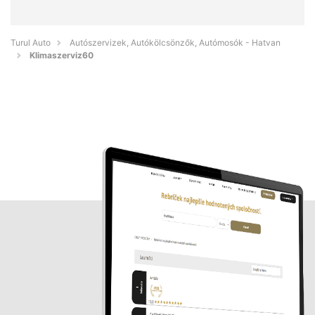
Turul Auto
Autószervizek, Autókölcsönzők, Autómosók - Hatvan
Klimaszerviz60