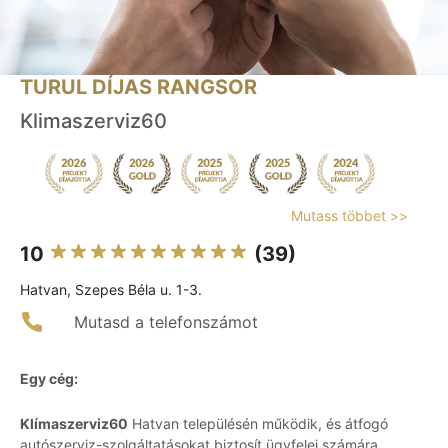
TURUL DÍJAS RANGSOR
Klimaszerviz60
Mutass többet >>
10
(39)
Hatvan, Szepes Béla u. 1-3.
Mutasd a telefonszámot
Egy cég:
Klímaszerviz60
Hatvan településén működik, és átfogó
autószerviz-szolgáltatásokat biztosít ügyfelei számára.