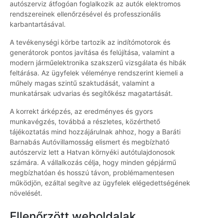
autószerviz átfogóan foglalkozik az autók elektromos
rendszereinek ellenőrzésével és professzionális
karbantartásával.
A tevékenységi körbe tartozik az indítómotorok és
generátorok pontos javítása és felújítása, valamint a
modern járműelektronika szakszerű vizsgálata és hibák
feltárása. Az ügyfelek véleménye rendszerint kiemeli a
műhely magas szintű szaktudását, valamint a
munkatársak udvarias és segítőkész magatartását.
A korrekt árképzés, az eredményes és gyors
munkavégzés, továbbá a részletes, közérthető
tájékoztatás mind hozzájárulnak ahhoz, hogy a Baráti
Barnabás Autóvillamosság elismert és megbízható
autószerviz lett a Hatvan környéki autótulajdonosok
számára. A vállalkozás célja, hogy minden gépjármű
megbízhatóan és hosszú távon, problémamentesen
működjön, ezáltal segítve az ügyfelek elégedettségének
növelését.
Ellenőrzött weboldalak