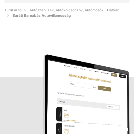
Turul Auto
Autószervizek, Autókölcsönzők, Autómosók - Hatvan
Baráti Barnabás Autóvillamosság