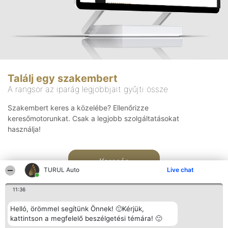
Találj egy szakembert
A rangsor az iparág legjobbjait gyűjti össze
Szakembert keres a közelébe? Ellenőrizze
keresőmotorunkat. Csak a legjobb szolgáltatásokat
használja!
Keresés
TURUL Auto
Live chat
11:36
Helló, örömmel segítünk Önnek! 🙂Kérjük,
kattintson a megfelelő beszélgetési témára! 🙂