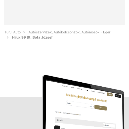
Turul Auto
Autószervizek, Autókölcsönzők, Autómosók - Eger
Hilux 99 Bt. Bóta József