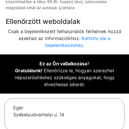
köszönhetően a Hilux 99 Bt. hosszú távú, színvonalas
megoldást kínál az autósok számára.
Ellenőrzött weboldalak
Csak a bejelentkezett felhasználók férhetnek hozzá
ezekhez az információkhoz.
Kattints ide a
bejelentkezéshez.
Ez az Ön vállalkozása
?
Gratulálunk!
Ellenőrizze le, hogyan szerezhet
népszerűsítéshez szükséges anyagokat, hogy
élvezhesse sikerét.
Eger
Székelyudvarhelyi u. 14