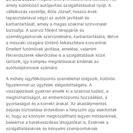
amely különböző autójavítási szolgáltatásokat nyújt. A
vállalkozás vezetője, Bóta József, hosszú évek
tapasztalatával végzi az autók javítását és
karbantartását, amely a magas szakmai színvonalat
biztosítja. A szerviz főként terepjárók és
személygépkocsik szervizelésére, karbantartására, illetve
a műszaki vizsgára történő felkészítésre koncentrál.
Emellett futóművek javítása, emelése, valamint
fékrendszerek ellenőrzése is a szolgáltatások közé
tartozik, így komplex megoldásokat kínálnak az
autótulajdonosok számára.
A műhely ügyfélközpontú szemlélettel dolgozik, különös
figyelemmel az ügyfelek elégedettségére. A
visszajelzések gyakran emelik ki a szakmai tudást, a
megbízhatóságot, az emberközpontú hozzáállást, a
gyorsaságot és a korrekt árakat. Az akadálymentes
bejutás biztosítása érdekében a helyszínt úgy alakították
ki, hogy az könnyen megközelíthető legyen mindenkinek,
beleértve a kerekesszékes látogatókat is. Ezeknek a
szolgáltatásoknak és kényelmi szempontoknak