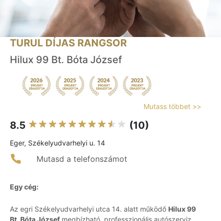
TURUL DÍJAS RANGSOR
Hilux 99 Bt. Bóta József
Mutass többet >>
8.5
(10)
Eger, Székelyudvarhelyi u. 14
Mutasd a telefonszámot
Egy cég:
Az egri Székelyudvarhelyi utca 14. alatt működő
Hilux 99
Bt. Bóta József
megbízható, professzionális autószerviz,