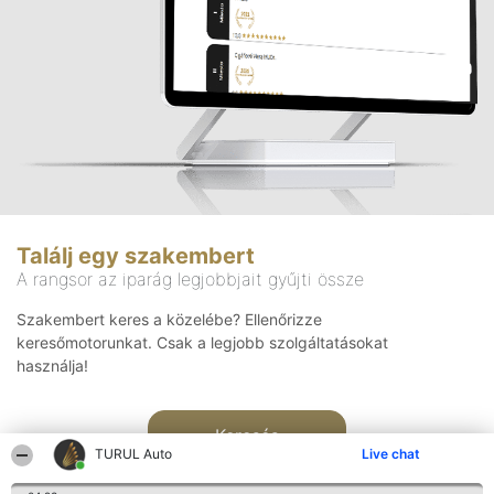
Találj egy szakembert
A rangsor az iparág legjobbjait gyűjti össze
Szakembert keres a közelébe? Ellenőrizze
keresőmotorunkat. Csak a legjobb szolgáltatásokat
használja!
Keresés
TURUL Auto
Live chat