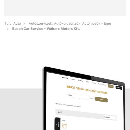
Turul Auto
Autószervizek, Autókölcsönzők, Autómosók - Eger
Bosch Car Service - Wébers Motors Kft.