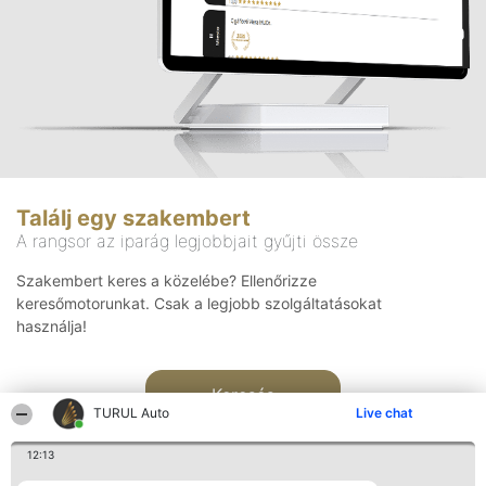
Találj egy szakembert
A rangsor az iparág legjobbjait gyűjti össze
Szakembert keres a közelébe? Ellenőrizze
keresőmotorunkat. Csak a legjobb szolgáltatásokat
használja!
Keresés
TURUL Auto
Live chat
12:13