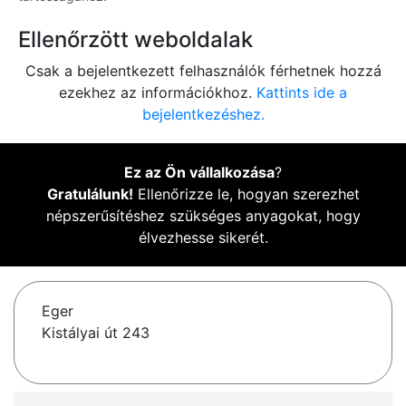
Ellenőrzött weboldalak
Csak a bejelentkezett felhasználók férhetnek hozzá
ezekhez az információkhoz.
Kattints ide a
bejelentkezéshez.
Ez az Ön vállalkozása
?
Gratulálunk!
Ellenőrizze le, hogyan szerezhet
népszerűsítéshez szükséges anyagokat, hogy
élvezhesse sikerét.
Eger
Kistályai út 243