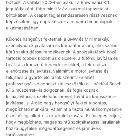
biztosít. A vállalat 2022-ben alakult a Bmwmania Kft.
jogutódjaként, több mint tíz év szakmai tapasztalat
birtokában. A csapat tagjai rendszeresen részt vesznek
képzéseken, így naprakészek a modern technológiák
alkalmazásában.
Különös hangsúlyt fektetnek a BMW és Mini márkájú
személyautók javítására és karbantartására, ahol széles
körű szaktudással rendelkeznek. A szolgáltatások közé
tartozik többek között az olajcsere, a futómű javítása és
beállítása korszerű berendezésekkel, a fékrendszer
ellenőrzése és javítása, valamint a motor javítása és
felújítása a gyártói előírások szerint. Emellett
professzionális diagnosztikai eszközökkel—például Bosch
KTS műszerrel—is dolgoznak, és foglalkoznak
klímajavítással, szélvédőcserével, továbbá karosszéria-
javítással is. A cég nagy hangsúlyt fektet a pontos,
megbízható munkára, valamint a tiszta munkakörnyezetre
és minőségi alkatrészek alkalmazására. Elsődleges céljuk,
hogy megbízható, magas szintű szolgáltatással járuljanak
hozzá ügyfeleik elégedettségéhez és járműveik
tartósságához.