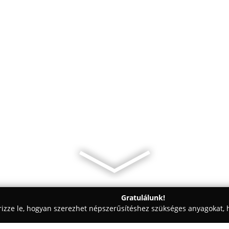
Gratulálunk!
rizze le, hogyan szerezhet népszerűsítéshez szükséges anyagokat, h