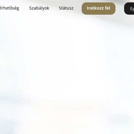
érhetőség
Szabályok
Státusz
Iratkozz fel
E