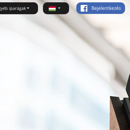
Bejelentkezés
gyéb iparágak