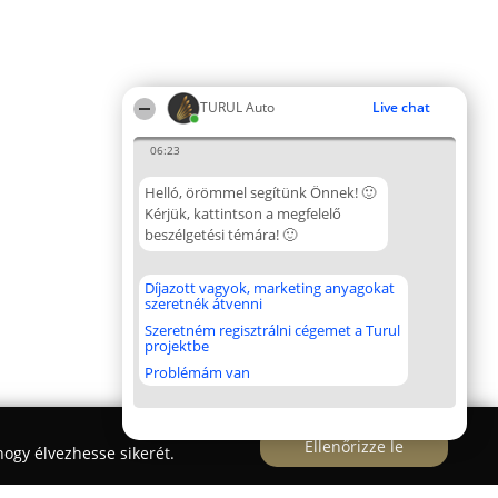
TURUL Auto
Live chat
06:23
Helló, örömmel segítünk Önnek! 🙂
Kérjük, kattintson a megfelelő
beszélgetési témára! 🙂
Díjazott vagyok, marketing anyagokat
szeretnék átvenni
Szeretném regisztrálni cégemet a Turul
projektbe
Problémám van
Ellenőrizze le
ogy élvezhesse sikerét.