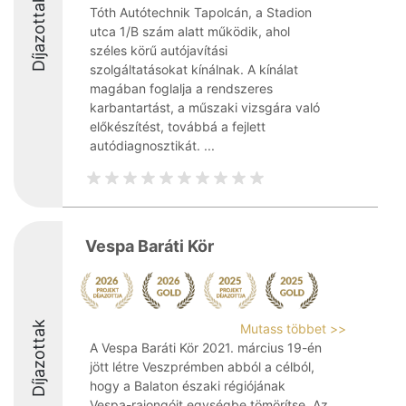
Díjazottak
Tóth Autótechnik Tapolcán, a Stadion
utca 1/B szám alatt működik, ahol
széles körű autójavítási
szolgáltatásokat kínálnak. A kínálat
magában foglalja a rendszeres
karbantartást, a műszaki vizsgára való
előkészítést, továbbá a fejlett
autódiagnosztikát. ...
Vespa Baráti Kör
Díjazottak
Mutass többet >>
A Vespa Baráti Kör 2021. március 19-én
jött létre Veszprémben abból a célból,
hogy a Balaton északi régiójának
Vespa-rajongóit egységbe tömörítse. Az