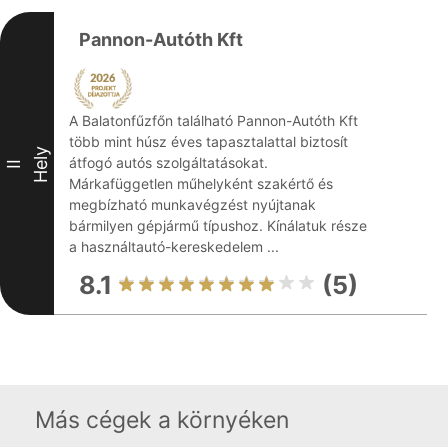
Pannon-Autóth Kft
A Balatonfűzfőn található Pannon-Autóth Kft
több mint húsz éves tapasztalattal biztosít
Hely
átfogó autós szolgáltatásokat.
II
Márkafüggetlen műhelyként szakértő és
megbízható munkavégzést nyújtanak
bármilyen gépjármű típushoz. Kínálatuk része
a használtautó-kereskedelem ...
8.1
(5)
Más cégek a környéken