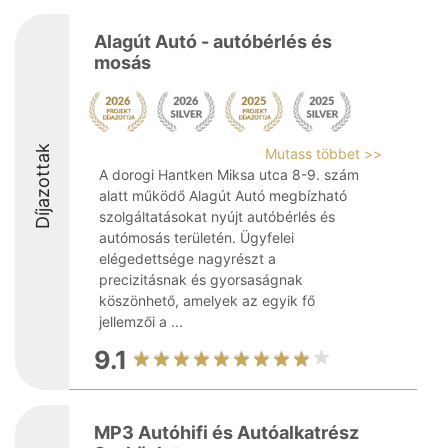
Alagút Autó - autóbérlés és
mosás
Díjazottak
Mutass többet >>
A dorogi Hantken Miksa utca 8-9. szám
alatt működő Alagút Autó megbízható
szolgáltatásokat nyújt autóbérlés és
autómosás területén. Ügyfelei
elégedettsége nagyrészt a
precizitásnak és gyorsaságnak
köszönhető, amelyek az egyik fő
jellemzői a ...
9.1
MP3 Autóhifi és Autóalkatrész