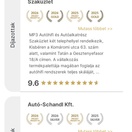
Szaküzlet
Díjazottak
Mutass többet >>
MP3 Autóhifi és Autóalkatrész
Szaküzlet két telephellyel rendelkezik,
Kisbéren a Komáromi utca 63. szám
alatt, valamint Tatán a Gesztenyefasor
18/A címen. A vállalkozás
termékpalettája magában foglalja az
autóhifi rendszerek teljes skáláját, ...
9.6
Autó-Schandl Kft.
Mutass többet >>