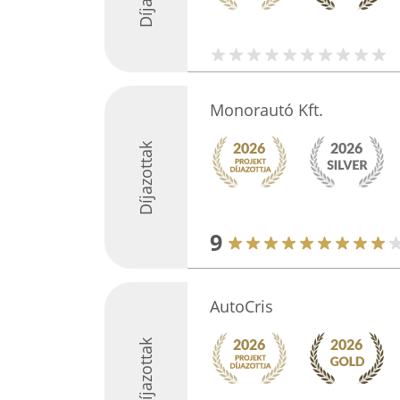
Monorautó Kft.
Díjazottak
9
AutoCris
Díjazottak