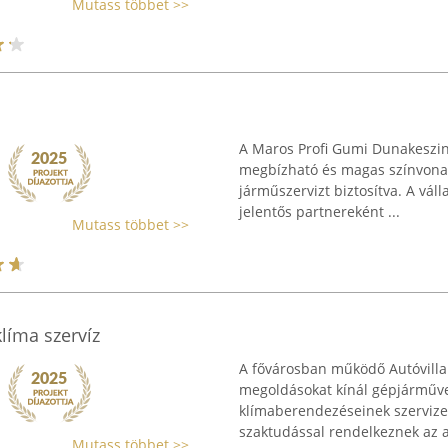
Mutass többet >>
A Maros Profi Gumi Dunakeszin,
megbízható és magas színvonalú
járműszervizt biztosítva. A vál
jelentős partnereként ...
Mutass többet >>
líma szervíz
A fővárosban működő Autóvilla
megoldásokat kínál gépjárműve
klímaberendezéseinek szervize
szaktudással rendelkeznek az a
Mutass többet >>