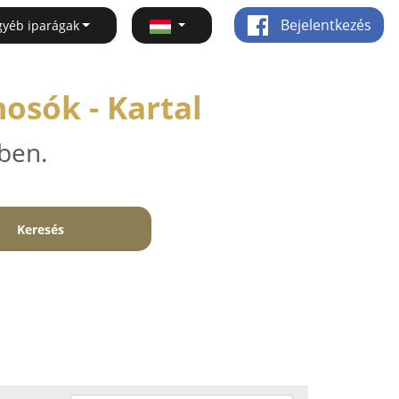
Bejelentkezés
gyéb iparágak
osók - Kartal
ben.
Keresés