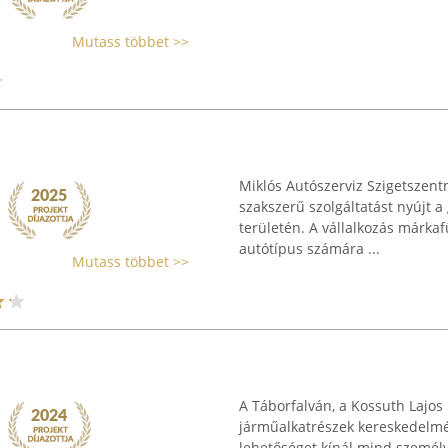
Mutass többet >>
Miklós Autószerviz Szigetszentm
szakszerű szolgáltatást nyújt 
területén. A vállalkozás márka
autótípus számára ...
Mutass többet >>
A Táborfalván, a Kossuth Lajos
járműalkatrészek kereskedelmé
lehetőséget kínál mind személ