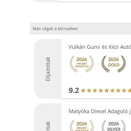
Más cégek a környéken
Vulkán Gumi és Kézi Au
Díjazottak
9.2
Matyóka Diesel Adagoló j