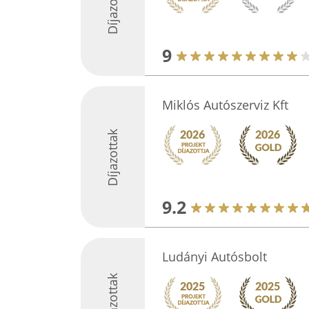
Díjazottak
9
Miklós Autószerviz Kft
Díjazottak
9.2
Ludányi Autósbolt
Díjazottak