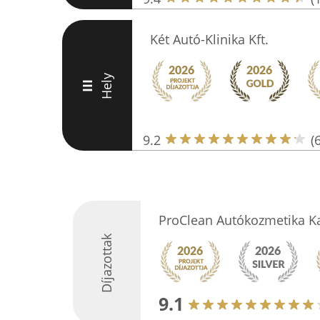
Két Autó-Klinika Kft.
Hely
III
9.2
(
ProClean Autókozmetika Ka
Díjazottak
9.1