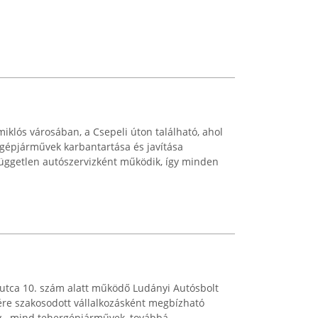
iklós városában, a Csepeli úton található, ahol
a gépjárművek karbantartása és javítása
független autószervizként működik, így minden
 utca 10. szám alatt működő Ludányi Autósbolt
re szakosodott vállalkozásként megbízható
y-, mind tehergépjárművek, továbbá