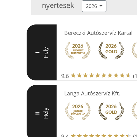
nyertesek
2026
Bereczki Autószervíz Kartal
Hely
I
9.6
(
Langa Autószervíz Kft.
Hely
II
9.4
(