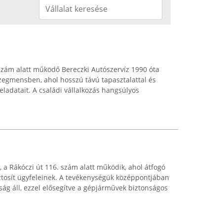
 szám alatt működő Bereczki Autószervíz 1990 óta
szegmensben, ahol hosszú távú tapasztalattal és
feladatait. A családi vállalkozás hangsúlyos
, a Rákóczi út 116. szám alatt működik, ahol átfogó
iztosít ügyfeleinek. A tevékenységük középpontjában
ág áll, ezzel elősegítve a gépjárművek biztonságos