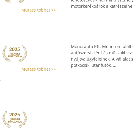
motorkerékpárok alkatrészeinek
Mutass többet >>
Monorautó Kft. Monoron találhat
autószervizként és műszaki viz
nyújtva ügyfeleinek. A vállala
pótkocsik, utánfutók, ...
Mutass többet >>