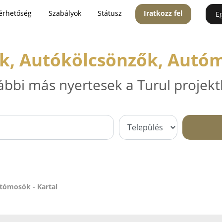
érhetőség
Szabályok
Státusz
Iratkozz fel
E
k, Autókölcsönzők, Autóm
ábbi más nyertesek a Turul projekt
tómosók - Kartal