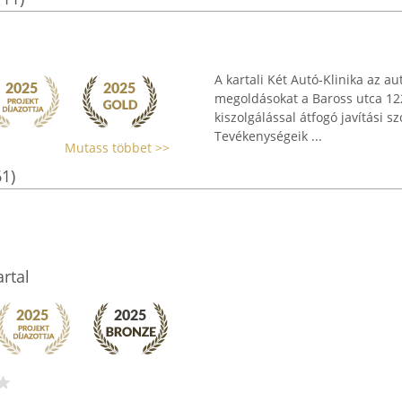
A kartali Két Autó-Klinika az a
megoldásokat a Baross utca 122
kiszolgálással átfogó javítási 
Tevékenységeik ...
Mutass többet >>
61)
rtal