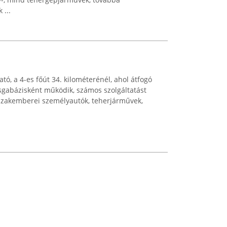
 ...
ó, a 4-es főút 34. kilométerénél, ahol átfogó
sgabázisként működik, számos szolgáltatást
t szakemberei személyautók, teherjárművek,