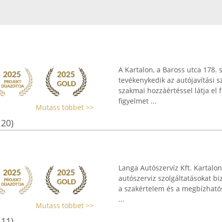
A Kartalon, a Baross utca 178.
tevékenykedik az autójavítási 
szakmai hozzáértéssel látja el 
figyelmet ...
Mutass többet >>
120)
Langa Autószervíz Kft. Kartalon
autószerviz szolgáltatásokat b
a szakértelem és a megbízhatós
...
Mutass többet >>
111)