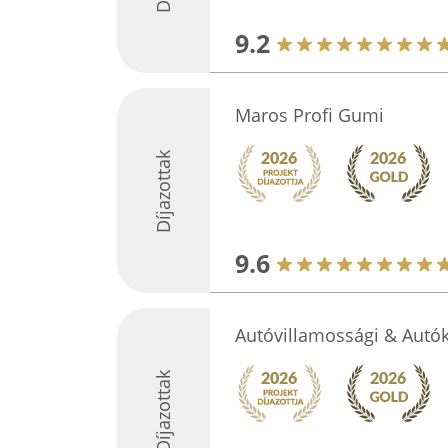
9.2
Maros Profi Gumi
Díjazottak
9.6
Autóvillamossági & Autók
Díjazottak