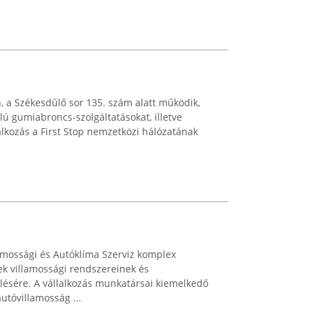
 a Székesdűlő sor 135. szám alatt működik,
 gumiabroncs-szolgáltatásokat, illetve
lalkozás a First Stop nemzetközi hálózatának
mossági és Autóklíma Szerviz komplex
k villamossági rendszereinek és
lésére. A vállalkozás munkatársai kiemelkedő
utóvillamosság ...