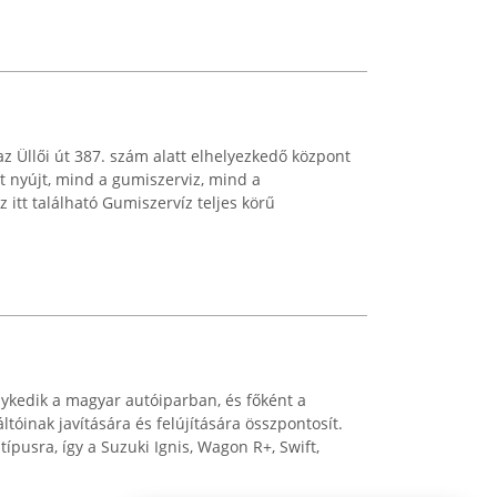
az Üllői út 387. szám alatt elhelyezkedő központ
t nyújt, mind a gumiszerviz, mind a
 itt található Gumiszervíz teljes körű
nykedik a magyar autóiparban, és főként a
óinak javítására és felújítására összpontosít.
típusra, így a Suzuki Ignis, Wagon R+, Swift,