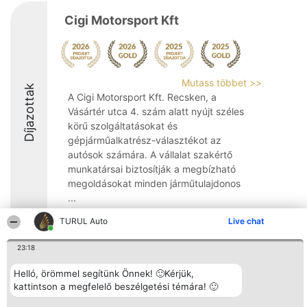
Cigi Motorsport Kft
Mutass többet >>
Díjazottak
A Cigi Motorsport Kft. Recsken, a
Vásártér utca 4. szám alatt nyújt széles
körű szolgáltatásokat és
gépjárműalkatrész-választékot az
autósok számára. A vállalat szakértő
munkatársai biztosítják a megbízható
megoldásokat minden járműtulajdonos
...
9.2
TURUL Auto
Live chat
23:18
Rangsorszervező
Népszavazás
Elérhetőség
Helló, örömmel segítünk Önnek! 🙂Kérjük,
SC Beautiful Company S.R.L.
Nyertesek
Elérhetőség
kattintson a megfelelő beszélgetési témára! 🙂
Bulevardul Aleea Timișul De
Az összes
Sus Nr. 2, Bl. A30, Sc. A, Et.
díjazottak