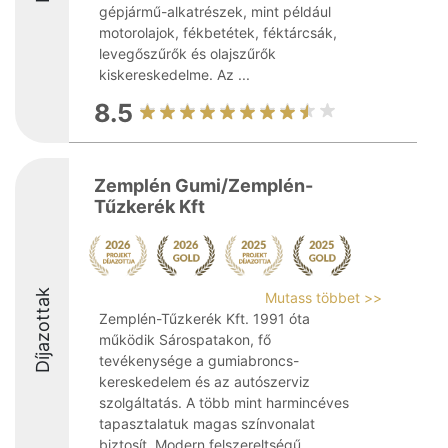
gépjármű-alkatrészek, mint például
motorolajok, fékbetétek, féktárcsák,
levegőszűrők és olajszűrők
kiskereskedelme. Az ...
8.5
Zemplén Gumi/Zemplén-
Tűzkerék Kft
Díjazottak
Mutass többet >>
Zemplén-Tűzkerék Kft. 1991 óta
működik Sárospatakon, fő
tevékenysége a gumiabroncs-
kereskedelem és az autószerviz
szolgáltatás. A több mint harmincéves
tapasztalatuk magas színvonalat
biztosít. Modern felszereltségű