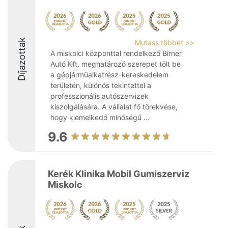
Díjazottak
Mutass többet >>
A miskolci központtal rendelkező Birner
Autó Kft. meghatározó szerepet tölt be
a gépjárműalkatrész-kereskedelem
területén, különös tekintettel a
professzionális autószervizek
kiszolgálására. A vállalat fő törekvése,
hogy kiemelkedő minőségű ...
9.6
Kerék Klinika Mobil Gumiszerviz
Miskolc