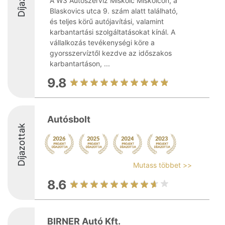
A W3 Autószerviz Miskolc Miskolcon, a
Blaskovics utca 9. szám alatt található,
és teljes körű autójavítási, valamint
karbantartási szolgáltatásokat kínál. A
vállalkozás tevékenységi köre a
gyorsszervíztől kezdve az időszakos
karbantartáson, ...
9.8
Autósbolt
Díjazottak
Mutass többet >>
8.6
BIRNER Autó Kft.