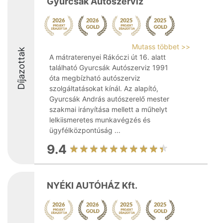
Gyurcsák Autószerviz
Mutass többet >>
Díjazottak
A mátraterenyei Rákóczi út 16. alatt
található Gyurcsák Autószerviz 1991
óta megbízható autószerviz
szolgáltatásokat kínál. Az alapító,
Gyurcsák András autószerelő mester
szakmai irányítása mellett a műhelyt
lelkiismeretes munkavégzés és
ügyfélközpontúság ...
9.4
NYÉKI AUTÓHÁZ Kft.