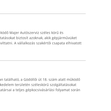
űködő Majer Autószerviz széles körű és
tatásokat biztosít azoknak, akik gépjárművüket
íttatni. A vállalkozás szakértői csapata elhivatott
található, a Gödöllői út 18. szám alatt működő
skedelem területén széleskörű szolgáltatásokat
atársai a teljes gépkocsivásárlási folyamat során