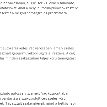
c belvárosában, a Buki sor 21. címen található,
áltatásokat kínál a helyi autótulajdonosok részére.
t fektet a megbízhatóságra és precizitásra,
rt autókereskedés Vác városában, amely széles
használt gépjárművekből ügyfelei részére. A cég
rlás minden szakaszában teljes körű támogatást
ízható autószerviz, amely Vác központjában
arbantartásra szakosodott cég széles körű
inek. Tapasztalt szakembereik mind a hétköznapi