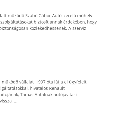
 alatt működő Szabó Gábor Autószerelő műhely
i szolgáltatásokat biztosít annak érdekében, hogy
iztonságosan közlekedhessenek. A szerviz
működő vállalat, 1997 óta látja el ügyfeleit
gáltatásokkal, hivatalos Renault
ítójának, Tamás Antalnak autójavítási
issza, ...