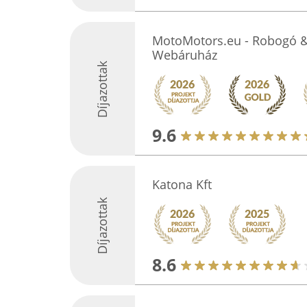
MotoMotors.eu - Robogó &
Webáruház
Díjazottak
9.6
Katona Kft
Díjazottak
8.6