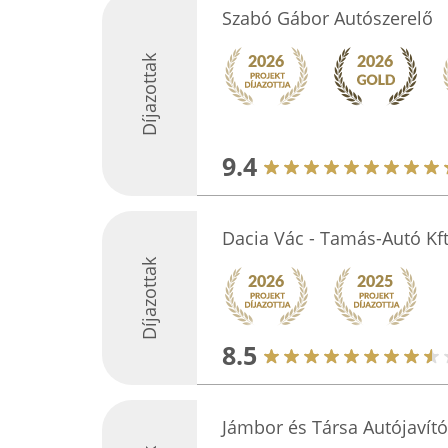
Szabó Gábor Autószerelő
Díjazottak
9.4
Dacia Vác - Tamás-Autó Kft
Díjazottak
8.5
Jámbor és Társa Autójavító 