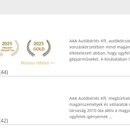
AAA Autóbérlés Kft. autókölcsön
vonzáskörzetében mind magán-,
elkötelezett abban, hogy ügyfel
gépjárműveket. A kínálatában lé
Mutass többet >>
(44)
AAA Autóbérlés Kft. megbízható
magánszemélyek és vállalatok 
társaság 2010 óta aktív a magy
ügyfelek igényeinek ...
(42)