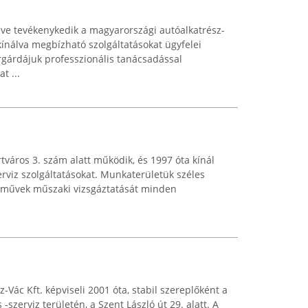
ve tevékenykedik a magyarországi autóalkatrész-
ínálva megbízható szolgáltatásokat ügyfelei
gárdájuk professzionális tanácsadással
t ...
rtváros 3. szám alatt működik, és 1997 óta kínál
erviz szolgáltatásokat. Munkaterületük széles
járművek műszaki vizsgáztatását minden
-Vác Kft. képviseli 2001 óta, stabil szereplőként a
szerviz területén, a Szent László út 29. alatt. A