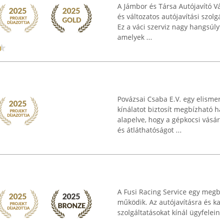
A Jámbor és Társa Autójavító Vá
és változatos autójavítási szolg
Ez a váci szerviz nagy hangsúly
amelyek ...
Povázsai Csaba E.V. egy elisme
kínálatot biztosít megbízható 
alapelve, hogy a gépkocsi vásá
és átláthatóságot ...
A Fusi Racing Service egy megb
működik. Az autójavításra és k
szolgáltatásokat kínál ügyfele