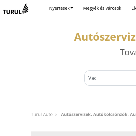
Nyertesek
Megyék és városok
El
Autószervi
Tov
Turul Auto
Autószervizek, Autókölcsönzők, A