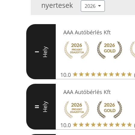
nyertesek
2026
AAA Autóbérlés Kft
Hely
I
10.0
AAA Autóbérlés Kft
Hely
II
10.0