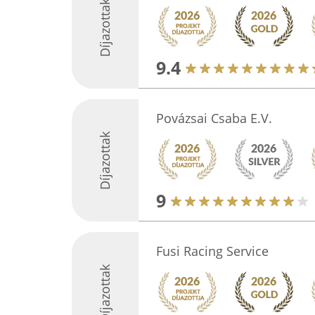
Díjazottak
9.4
Povázsai Csaba E.V.
Díjazottak
9
Fusi Racing Service
Díjazottak