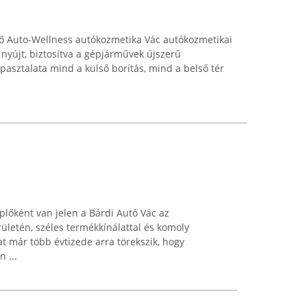
ő Auto-Wellness autókozmetika Vác autókozmetikai
 nyújt, biztosítva a gépjárművek újszerű
pasztalata mind a külső borítás, mind a belső tér
lőként van jelen a Bárdi Autó Vác az
ületén, széles termékkínálattal és komoly
lat már több évtizede arra törekszik, hogy
 ...