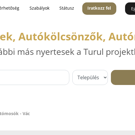
érhetőség
Szabályok
Státusz
Iratkozz fel
E
zek, Autókölcsönzők, Autó
ábbi más nyertesek a Turul projekt
utómosók - Vác