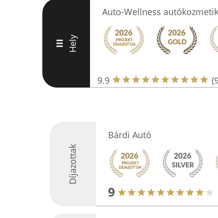
Auto-Wellness autókozmetik
Hely
III
9.9
(
Bárdi Autó
Díjazottak
9