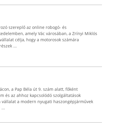
zó szereplő az online robogó- és
kedelemben, amely Vác városában, a Zrínyi Miklós
vállalat célja, hogy a motorosok számára
észek ...
con, a Pap Béla út 9. szám alatt, főként
m és az ahhoz kapcsolódó szolgáltatások
 a vállalat a modern nyugati haszongépjárművek
...