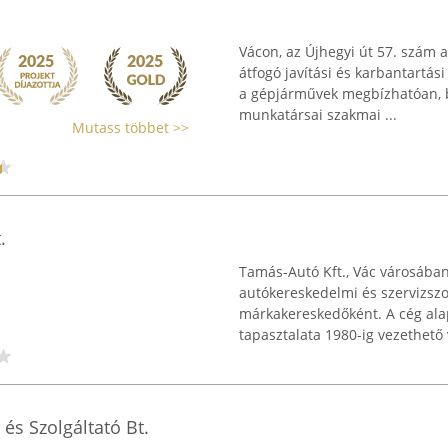
Vácon, az Újhegyi út 57. szám
átfogó javítási és karbantartás
a gépjárművek megbízhatóan, b
munkatársai szakmai ...
Mutass többet >>
.
Tamás-Autó Kft., Vác városában 
autókereskedelmi és szervizszol
márkakereskedőként. A cég alap
tapasztalata 1980-ig vezethető v
és Szolgáltató Bt.