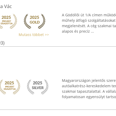
a Vác
A Gödöllői út 1/A címen működ
műhely átfogó szolgáltatásokat
megjelenését. A cég szakmai ta
alapos és precíz ...
Mutass többet >>
93)
Magyarországon jelentős szerep
autóalkatrész-kereskedelem ter
szakmai tapasztalattal. A válla
folyamatosan egyensúlyt tartson