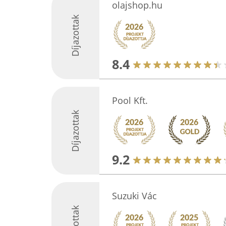
olajshop.hu
Díjazottak
8.4
Pool Kft.
Díjazottak
9.2
Suzuki Vác