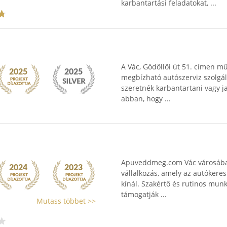
karbantartási feladatokat, ...
A Vác, Gödöllői út 51. címen m
megbízható autószerviz szolgál
szeretnék karbantartani vagy jav
abban, hogy ...
Apuveddmeg.com Vác városában 
vállalkozás, amely az autókere
kínál. Szakértő és rutinos munk
támogatják ...
Mutass többet >>