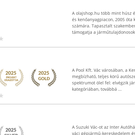
A olajshop.hu több mint húsz é
és kenőanyagpiacon, 2005 óta k
számára. Tapasztalt szakember
támogatja a járműtulajdonosoka
A Pool Kft. Vác városában, a Ke
megbízható, teljes körű autósz
spektrumot ölel fel: elvégzik 
kategóriában, továbbá ...
A Suzuki Vác-ot az Inter Autóház
váci gépjármű-kereskedelem és -