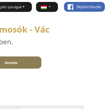
Bejelentkezés
gyéb iparágak
mosók - Vác
ben.
Keresés