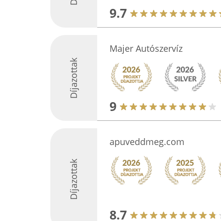
9.7
Majer Autószervíz
Díjazottak
9
apuveddmeg.com
Díjazottak
8.7