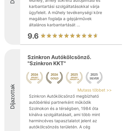
Műhely, amely sokrétű autójavítási és
karbantartási szolgáltatásokkal várja
ügyfeleit. A műhely tevékenységi köre
magában foglalja a gépjárművek
általános karbantartását ...
9.6
Szinkron Autókölcsönző.
"Szinkron KKT"
Díjazottak
Mutass többet >>
Szinkron Autókölcsönző megbízható
autóbérlési partnerként működik
Szolnokon és a térségben, 1984 óta
kínálva szolgáltatásait, ami több mint
harmincéves tapasztalatot jelent az
autókölcsönzés területén. A cég