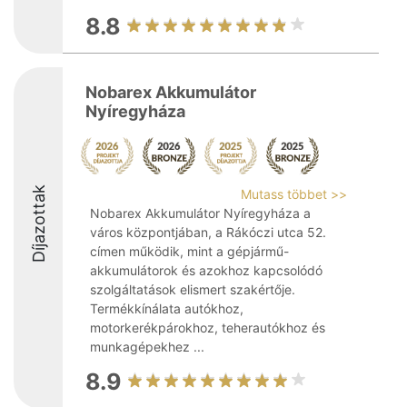
8.8
Nobarex Akkumulátor
Nyíregyháza
Díjazottak
Mutass többet >>
Nobarex Akkumulátor Nyíregyháza a
város központjában, a Rákóczi utca 52.
címen működik, mint a gépjármű-
akkumulátorok és azokhoz kapcsolódó
szolgáltatások elismert szakértője.
Termékkínálata autókhoz,
motorkerékpárokhoz, teherautókhoz és
munkagépekhez ...
8.9