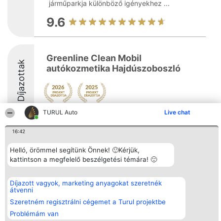
járműparkja különböző igényekhez ...
9.6
Greenline Clean Mobil
Díjazottak
autókozmetika Hajdúszoboszló
TURUL Auto
Live chat
8.5
16:42
Helló, örömmel segítünk Önnek! 🙂Kérjük,
Rangsorszervező
Népszavazás
Elérhetőség
kattintson a megfelelő beszélgetési témára! 🙂
SC Beautiful Company S.R.L.
Nyertesek
Elérhetőség
Bulevardul Aleea Timișul De
Az összes
Sus Nr. 2, Bl. A30, Sc. A, Et.
díjazottak
4, Ap. 13
listája
Díjazott vagyok, marketing anyagokat szeretnék
Bukarest 53-238
Szabályok
átvenni
Adószám 36737675
Státusz
Szeretném regisztrálni cégemet a Turul projektbe
tel: +363 033 425 71
Polityka
Prywatności
Problémám van