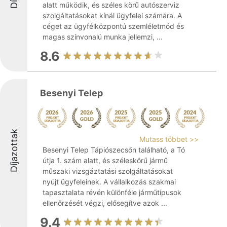
alatt működik, és széles körű autószerviz
szolgáltatásokat kínál ügyfelei számára. A
céget az ügyfélközpontú szemléletmód és
magas színvonalú munka jellemzi, ...
8.6
Besenyi Telep
Díjazottak
Mutass többet >>
Besenyi Telep Tápiószecsőn található, a Tó
útja 1. szám alatt, és széleskörű jármű
műszaki vizsgáztatási szolgáltatásokat
nyújt ügyfeleinek. A vállalkozás szakmai
tapasztalata révén különféle járműtípusok
ellenőrzését végzi, elősegítve azok ...
9.4