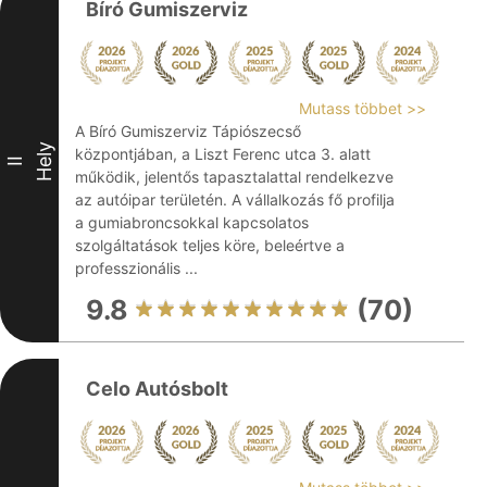
Bíró Gumiszerviz
Mutass többet >>
A Bíró Gumiszerviz Tápiószecső
Hely
központjában, a Liszt Ferenc utca 3. alatt
II
működik, jelentős tapasztalattal rendelkezve
az autóipar területén. A vállalkozás fő profilja
a gumiabroncsokkal kapcsolatos
szolgáltatások teljes köre, beleértve a
professzionális ...
9.8
(70)
Celo Autósbolt