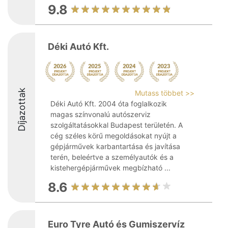
9.8
Déki Autó Kft.
Díjazottak
Mutass többet >>
Déki Autó Kft. 2004 óta foglalkozik
magas színvonalú autószerviz
szolgáltatásokkal Budapest területén. A
cég széles körű megoldásokat nyújt a
gépjárművek karbantartása és javítása
terén, beleértve a személyautók és a
kistehergépjárművek megbízható ...
8.6
Euro Tyre Autó és Gumiszervíz