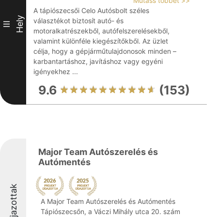
Mutass többet >>
A tápiószecsői Celo Autósbolt széles
Hely
választékot biztosít autó- és
III
motoralkatrészekből, autófelszerelésekből,
valamint különféle kiegészítőkből. Az üzlet
célja, hogy a gépjárműtulajdonosok minden –
karbantartáshoz, javításhoz vagy egyéni
igényekhez ...
9.6
(153)
Major Team Autószerelés és
Autómentés
Díjazottak
A Major Team Autószerelés és Autómentés
Tápiószecsőn, a Váczi Mihály utca 20. szám