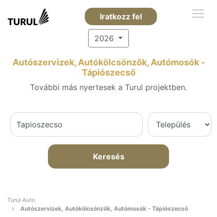
Iratkozz fel
2026
Autószervizek, Autókölcsönzők, Autómosók -
Tápiószecső
További más nyertesek a Turul projektben.
Keresés
Turul Auto
Autószervizek, Autókölcsönzők, Autómosók - Tápiószecső