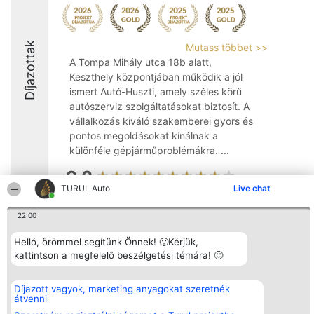
Díjazottak
Mutass többet >>
A Tompa Mihály utca 18b alatt,
Keszthely központjában működik a jól
ismert Autó-Huszti, amely széles körű
autószerviz szolgáltatásokat biztosít. A
vállalkozás kiváló szakemberei gyors és
pontos megoldásokat kínálnak a
különféle gépjárműproblémákra. ...
9.3
TURUL Auto
Live chat
22:00
Rangsorszervező
Népszavazás
Elérhetőség
SC Beautiful Company S.R.L.
Nyertesek
Elérhetőség
Helló, örömmel segítünk Önnek! 🙂Kérjük,
Bulevardul Aleea Timișul De
Az összes
kattintson a megfelelő beszélgetési témára! 🙂
Sus Nr. 2, Bl. A30, Sc. A, Et.
díjazottak
4, Ap. 13
listája
Bukarest 53-238
Szabályok
Díjazott vagyok, marketing anyagokat szeretnék
Adószám 36737675
Státusz
átvenni
tel: +363 033 425 71
Polityka
Prywatności