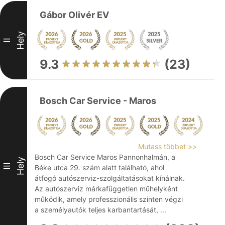
Gábor Olivér EV
Hely
II
9.3
(23)
Bosch Car Service - Maros
Mutass többet >>
Bosch Car Service Maros Pannonhalmán, a
Hely
III
Béke utca 29. szám alatt található, ahol
átfogó autószerviz-szolgáltatásokat kínálnak.
Az autószerviz márkafüggetlen műhelyként
működik, amely professzionális szinten végzi
a személyautók teljes karbantartását, ...