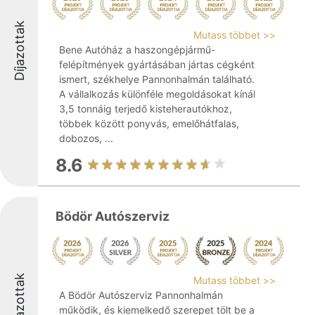
Díjazottak
Mutass többet >>
Bene Autóház a haszongépjármű-
felépítmények gyártásában jártas cégként
ismert, székhelye Pannonhalmán található.
A vállalkozás különféle megoldásokat kínál
3,5 tonnáig terjedő kisteherautókhoz,
többek között ponyvás, emelőhátfalas,
dobozos, ...
8.6
Bödör Autószerviz
Díjazottak
Mutass többet >>
A Bödör Autószerviz Pannonhalmán
működik, és kiemelkedő szerepet tölt be a