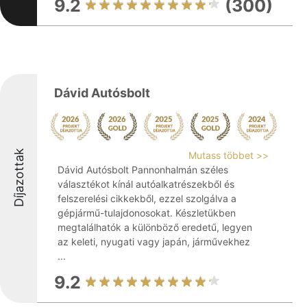
9.2
(300)
Dávid Autósbolt
Díjazottak
Mutass többet >>
Dávid Autósbolt Pannonhalmán széles
választékot kínál autóalkatrészekből és
felszerelési cikkekből, ezzel szolgálva a
gépjármű-tulajdonosokat. Készletükben
megtalálhatók a különböző eredetű, legyen
az keleti, nyugati vagy japán, járművekhez
...
9.2