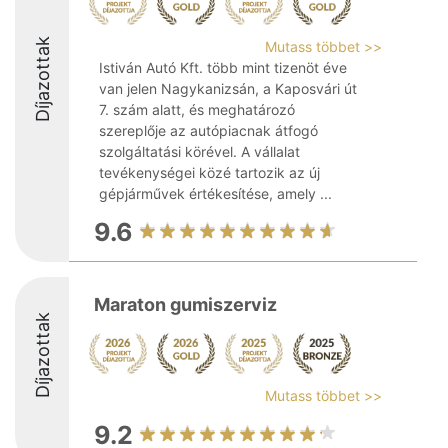
Díjazottak
Mutass többet >>
Istiván Autó Kft. több mint tizenöt éve
van jelen Nagykanizsán, a Kaposvári út
7. szám alatt, és meghatározó
szereplője az autópiacnak átfogó
szolgáltatási körével. A vállalat
tevékenységei közé tartozik az új
gépjárművek értékesítése, amely ...
9.6
Maraton gumiszerviz
Díjazottak
Mutass többet >>
9.2