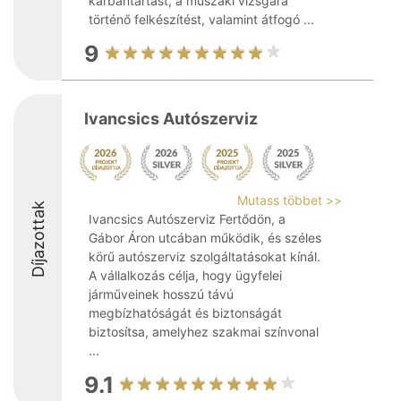
karbantartást, a műszaki vizsgára
történő felkészítést, valamint átfogó ...
9
Ivancsics Autószerviz
Mutass többet >>
Díjazottak
Ivancsics Autószerviz Fertődön, a
Gábor Áron utcában működik, és széles
körű autószerviz szolgáltatásokat kínál.
A vállalkozás célja, hogy ügyfelei
járműveinek hosszú távú
megbízhatóságát és biztonságát
biztosítsa, amelyhez szakmai színvonal
...
9.1