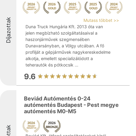
Díjazottak
Mutass többet >>
Duna Truck Hungária Kft. 2013 óta van
jelen megbízható szolgáltatásaival a
haszonjárművek szegmensében
Dunavarsányban, a Völgy utcában. A fő
profilját a gépjárművek nagykereskedelme
alkotja, emellett specializálódott a
teherautók és pótkocsik ...
9.6
Beviád Autómentés 0-24
autómentés Budapest - Pest megye
autómentés M0-M5
Beviád Kft. átfogó szolgáltatásokat kínál