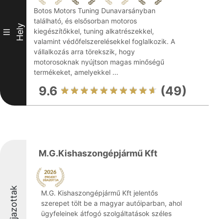
Botos Motors Tuning Dunavarsányban
található, és elsősorban motoros
Hely
kiegészítőkkel, tuning alkatrészekkel,
III
valamint védőfelszerelésekkel foglalkozik. A
vállalkozás arra törekszik, hogy
motorosoknak nyújtson magas minőségű
termékeket, amelyekkel ...
9.6
(49)
M.G.Kishaszongépjármű Kft
Díjazottak
M.G. Kishaszongépjármű Kft jelentős
szerepet tölt be a magyar autóiparban, ahol
ügyfeleinek átfogó szolgáltatások széles