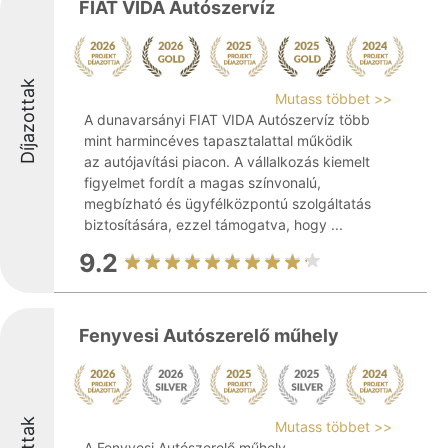
FIAT VIDA Autószervíz
Díjazottak
Mutass többet >>
A dunavarsányi FIAT VIDA Autószervíz több
mint harmincéves tapasztalattal működik
az autójavítási piacon. A vállalkozás kiemelt
figyelmet fordít a magas színvonalú,
megbízható és ügyfélközpontú szolgáltatás
biztosítására, ezzel támogatva, hogy ...
9.2
Fenyvesi Autószerelő műhely
Mutass többet >>
A Fenyvesi Autószerelő műhely