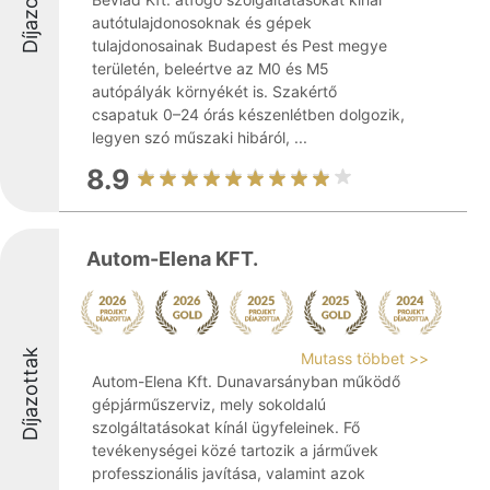
Díjazottak
autótulajdonosoknak és gépek
tulajdonosainak Budapest és Pest megye
területén, beleértve az M0 és M5
autópályák környékét is. Szakértő
csapatuk 0–24 órás készenlétben dolgozik,
legyen szó műszaki hibáról, ...
8.9
Autom-Elena KFT.
Díjazottak
Mutass többet >>
Autom-Elena Kft. Dunavarsányban működő
gépjárműszerviz, mely sokoldalú
szolgáltatásokat kínál ügyfeleinek. Fő
tevékenységei közé tartozik a járművek
professzionális javítása, valamint azok