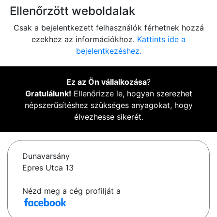
Ellenőrzött weboldalak
Csak a bejelentkezett felhasználók férhetnek hozzá
ezekhez az információkhoz.
Kattints ide a
bejelentkezéshez.
Ez az Ön vállalkozása
?
Gratulálunk!
Ellenőrizze le, hogyan szerezhet
népszerűsítéshez szükséges anyagokat, hogy
élvezhesse sikerét.
Dunavarsány
Epres Utca 13
Nézd meg a cég profilját a