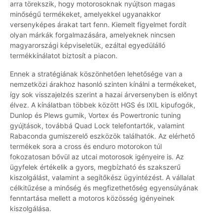
arra törekszik, hogy motorosoknak nyújtson magas
minőségű termékeket, amelyekkel ugyanakkor
versenyképes árakat tart fenn. Kiemelt figyelmet fordít
olyan márkák forgalmazására, amelyeknek nincsen
magyarországi képviseletük, ezáltal egyedülálló
termékkínálatot biztosít a piacon.
Ennek a stratégiának köszönhetően lehetősége van a
nemzetközi árakhoz hasonló szinten kínálni a termékeket,
így sok visszajelzés szerint a hazai árversenyben is előnyt
élvez. A kínálatban többek között HGS és IXIL kipufogók,
Dunlop és Plews gumik, Vortex és Powertronic tuning
gyújtások, továbbá Quad Lock telefontartók, valamint
Rabaconda gumiszerelő eszközök találhatók. Az elérhető
termékek sora a cross és enduro motorokon túl
fokozatosan bővül az utcai motorosok igényeire is. Az
ügyfelek értékelik a gyors, megbízható és szakszerű
kiszolgálást, valamint a segítőkész ügyintézést. A vállalat
célkitűzése a minőség és megfizethetőség egyensúlyának
fenntartása mellett a motoros közösség igényeinek
kiszolgálása.