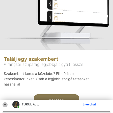
Találj egy szakembert
A rangsor az iparág legjobbjait gyűjti össze
Szakembert keres a közelébe? Ellenőrizze
keresőmotorunkat. Csak a legjobb szolgáltatásokat
használja!
Keresés
TURUL Auto
Live chat