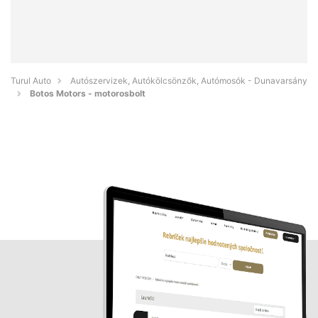
Turul Auto
Autószervizek, Autókölcsönzők, Autómosók - Dunavarsány
Botos Motors - motorosbolt