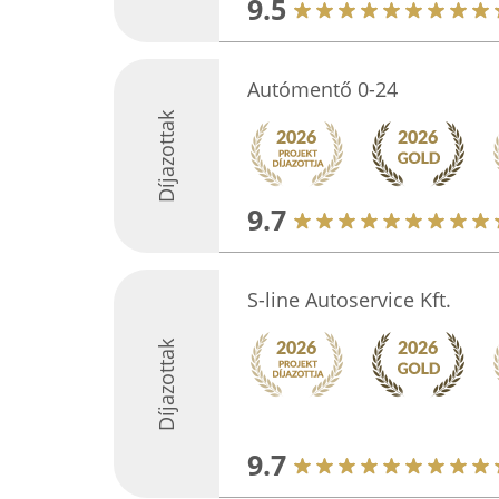
9.5
Autómentő 0-24
Díjazottak
9.7
S-line Autoservice Kft.
Díjazottak
9.7