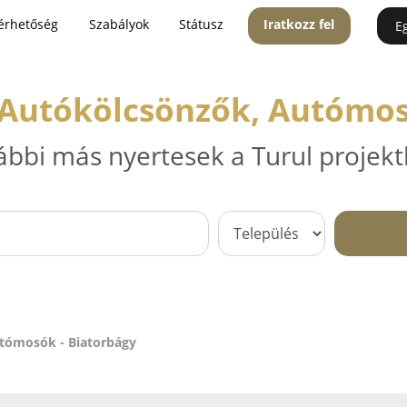
érhetőség
Szabályok
Státusz
Iratkozz fel
E
 Autókölcsönzők, Autómos
ábbi más nyertesek a Turul projekt
utómosók - Biatorbágy