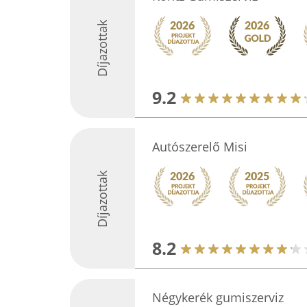
Díjazottak
9.2
Autószerelő Misi
Díjazottak
8.2
Négykerék gumiszerviz