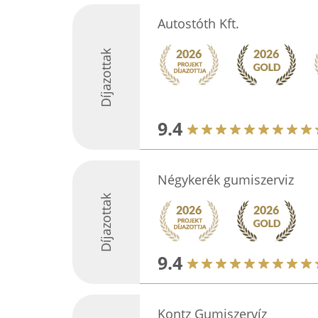
Autostóth Kft.
Díjazottak
9.4
Négykerék gumiszerviz
Díjazottak
9.4
Kontz Gumiszervíz