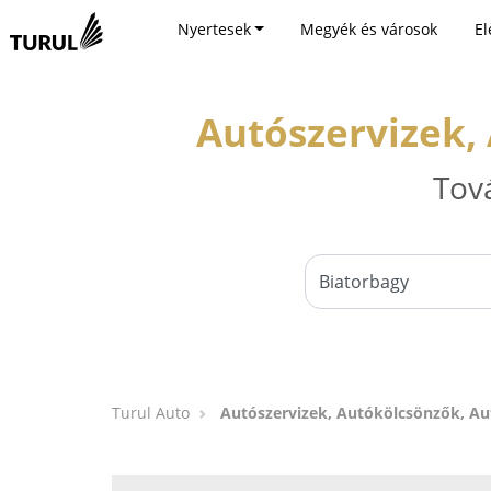
Nyertesek
Megyék és városok
El
Autószervizek,
Tov
Turul Auto
Autószervizek, Autókölcsönzők, A