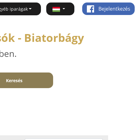
Bejelentkezés
gyéb iparágak
ók - Biatorbágy
ben.
Keresés