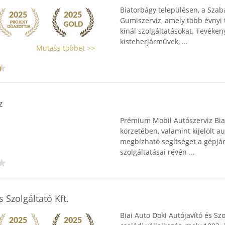
Biatorbágy településen, a Sza
Gumiszerviz, amely több évnyi t
kínál szolgáltatásokat. Tevéke
kisteherjárművek, ...
Mutass többet >>
z
Prémium Mobil Autószerviz Biat
körzetében, valamint kijelölt a
megbízható segítséget a gépjá
szolgáltatásai révén ...
 Szolgáltató Kft.
Biai Auto Doki Autójavító és Sz