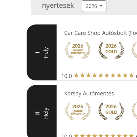
nyertesek
2026
Car Care Shop Autósbolt (Fo
Hely
I
10.0
Karsay Autómentés
Hely
II
10.0