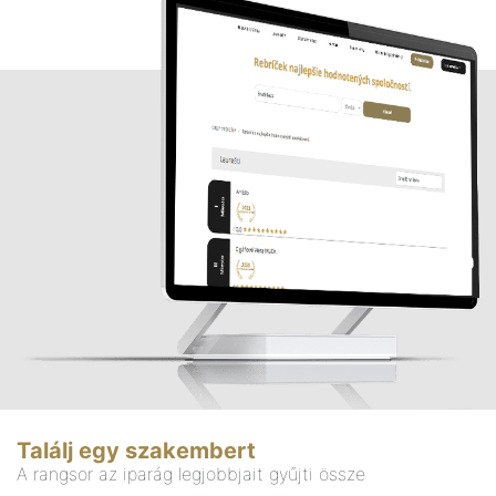
Találj egy szakembert
A rangsor az iparág legjobbjait gyűjti össze