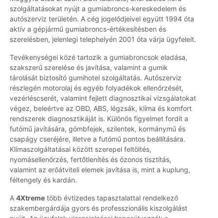
szolgáltatásokat nyújt a gumiabroncs-kereskedelem és
autószerviz területén. A cég jogelődjeivel együtt 1994 óta
aktív a gépjármű gumiabroncs-értékesítésben és
szerelésben, jelenlegi telephelyén 2001 óta várja ügyfeleit.
Tevékenységei közé tartozik a gumiabroncsok eladása,
szakszerű szerelése és javítása, valamint a gumik
tárolását biztosító gumihotel szolgáltatás. Autószerviz
részlegén motorolaj és egyéb folyadékok ellenőrzését,
vezérléscserét, valamint fejlett diagnosztikai vizsgálatokat
végez, beleértve az OBD, ABS, légzsák, klíma és komfort
rendszerek diagnosztikáját is. Különös figyelmet fordít a
futómű javítására, gömbfejek, szilentek, kormánymű és
csapágy cseréjére, illetve a futómű pontos beállítására.
Klímaszolgáltatásai között szerepel feltöltés,
nyomásellenőrzés, fertőtlenítés és ózonos tisztítás,
valamint az erőátviteli elemek javítása is, mint a kuplung,
féltengely és kardán.
A
4Xtreme
több évtizedes tapasztalattal rendelkező
szakembergárdája gyors és professzionális kiszolgálást