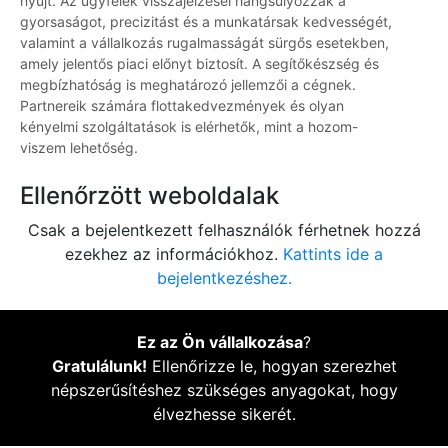
nyújt. Az ügyfelek visszajelzései hangsúlyozzák a
gyorsaságot, precizitást és a munkatársak kedvességét,
valamint a vállalkozás rugalmasságát sürgős esetekben,
amely jelentős piaci előnyt biztosít. A segítőkészség és
megbízhatóság is meghatározó jellemzői a cégnek.
Partnereik számára flottakedvezmények és olyan
kényelmi szolgáltatások is elérhetők, mint a hozom-
viszem lehetőség.
Ellenőrzött weboldalak
Csak a bejelentkezett felhasználók férhetnek hozzá
ezekhez az információkhoz.
Kattints ide a
bejelentkezéshez.
Ez az Ön vállalkozása
?
Gratulálunk!
Ellenőrizze le, hogyan szerezhet
népszerűsítéshez szükséges anyagokat, hogy
élvezhesse sikerét.