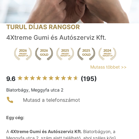
TURUL DÍJAS RANGSOR
4Xtreme Gumi és Autószerviz Kft.
Mutass többet >>
9.6
(195)
Biatorbágy, Meggyfa utca 2
Mutasd a telefonszámot
Egy cég:
A
4Xtreme Gumi és Autószerviz Kft.
Biatorbágyon, a
Meggyfa utca 2. szám alatt található, ahol széles körű