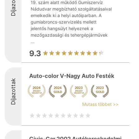
Díjazottak
19. szám alatt működő Gumiszervíz
Nádudvar megbízható szolgáltatásaival
emelkedik ki a helyi autóiparban. A
gumiabroncs-szervizelés mellett
jelentős hangsúlyt helyeznek a
mezőgazdasági és tehergépjárművek
...
9.3
Auto-color V-Nagy Auto Festék
Díjazottak
Mutass többet >>
Civis-Car 2002 Autókereskedelmi