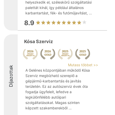
helyezkedik el, széleskörű szolgáltatási
palettát kínál, így például általános
karbantartást, fék- és futóműjavítást, ...
8.9
Kósa Szerviz
Mutass többet >>
Díjazottak
A Gelénes központjában működő Kósa
Szerviz megbízható szereplő a
gépjármű-karbantartás és javítás
területén. Ez az autószerviz évek óta
fogadja ügyfeleit, lefedve a
legkülönfélébb autóipari
szolgáltatásokat. Magas szinten
képzett szakemberekből ...