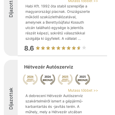
Díjazottak
Mutass többet >>
Habi Kft. 1992 óta stabil szereplője a
magyarországi piacnak. Országszerte
működő szaküzlethálózatával,
amelynek a Berettyóújfalui Kossuth
utcán található egysége is jelentős
részét képezi, sokrétű választékkal
szolgálja ki ügyfeleit. A vállalat ...
8.6
Hétvezér Autószerviz
Díjazottak
Mutass többet >>
A debreceni Hétvezér Autószerviz
szakértelméről ismert a gépjármű-
karbantartás és -javítás terén. A
műhely, mely a Hétvezér utcában