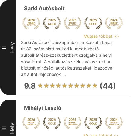
Sarki Autósbolt
Mutass többet >>
Sarki Autósbolt Jászapátiban, a Kossuth Lajos
Hely
II
út 32. szám alatt működik, megbízható
autóalkatrész-szaküzletként szolgálva a helyi
vásárlókat. A vállalkozás széles választékban
biztosít minőségi autóalkatrészeket, igazodva
az autótulajdonosok ...
9.8
(44)
Mihályi László
Hely
III
Mutass többet >>