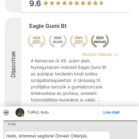
9.6
Eagle Gumi Bt
Díjazottak
Mutass többet >>
A Kemecsei út 49. szám alatt,
Nyíregyházán működő Eagle Gumi Bt
az autóipar területén kínál széles
szolgáltatáspalettát. A társaság fő
profiljába tartozik a gumiabroncsok
értékesítése és javítása, emellett
futóműállítási munkákat is vállal. ...
9
TURUL Auto
Live chat
11:55
Rangsorszervező
Népszavazás
Elérhetőség
Helló, örömmel segítünk Önnek! 🙂Kérjük,
SC Beautiful Company S.R.L.
Nyertesek
Elérhetőség