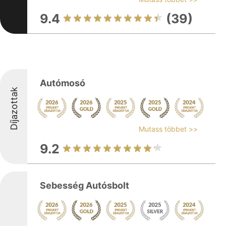
9.4
(39)
Autómosó
Díjazottak
Mutass többet >>
9.2
Sebesség Autósbolt