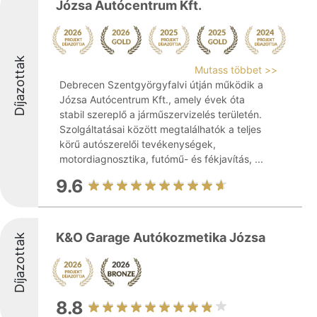
Józsa Autócentrum Kft.
Díjazottak
Mutass többet >>
Debrecen Szentgyörgyfalvi útján működik a
Józsa Autócentrum Kft., amely évek óta
stabil szereplő a járműszervizelés területén.
Szolgáltatásai között megtalálhatók a teljes
körű autószerelői tevékenységek,
motordiagnosztika, futómű- és fékjavítás, ...
9.6
K&O Garage Autókozmetika Józsa
Díjazottak
8.8