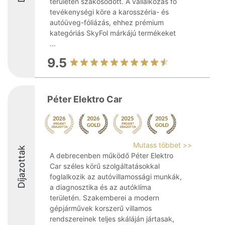
területén szakosodott. A vállalkozás fő
tevékenységi köre a karosszéria- és
autóüveg-fóliázás, ehhez prémium
kategóriás SkyFol márkájú termékeket
...
9.5
Péter Elektro Car
Mutass többet >>
Díjazottak
A debrecenben működő Péter Elektro
Car széles körű szolgáltatásokkal
foglalkozik az autóvillamossági munkák,
a diagnosztika és az autóklíma
területén. Szakemberei a modern
gépjárművek korszerű villamos
rendszereinek teljes skáláján jártasak,