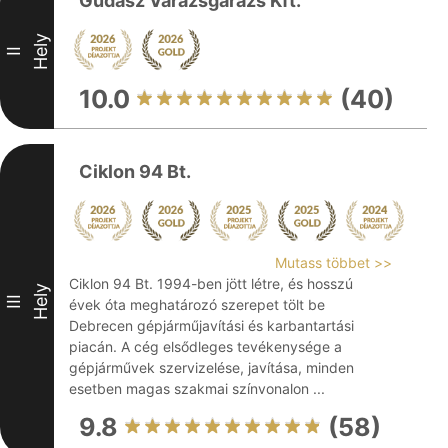
Gudász Varázsgarázs Kft.
Hely
II
10.0
(40)
Ciklon 94 Bt.
Mutass többet >>
Ciklon 94 Bt. 1994-ben jött létre, és hosszú
Hely
III
évek óta meghatározó szerepet tölt be
Debrecen gépjárműjavítási és karbantartási
piacán. A cég elsődleges tevékenysége a
gépjárművek szervizelése, javítása, minden
esetben magas szakmai színvonalon ...
9.8
(58)