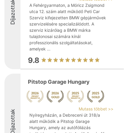
Díjazottak
A Fehérgyarmaton, a Móricz Zsigmond
utca 12. szám alatt működő Peti Car
Szerviz kifejezetten BMW gépjárművek
szervizelésére specializálódott. A
szerviz kizárólag a BMW márka
tulajdonosai számára kínál
professzionális szolgáltatásokat,
amelyek ...
9.8
Pitstop Garage Hungary
Mutass többet >>
Díjazottak
Nyíregyházán, a Debreceni út 318/a
alatt működik a Pitstop Garage
Hungary, amely az autófóliázás