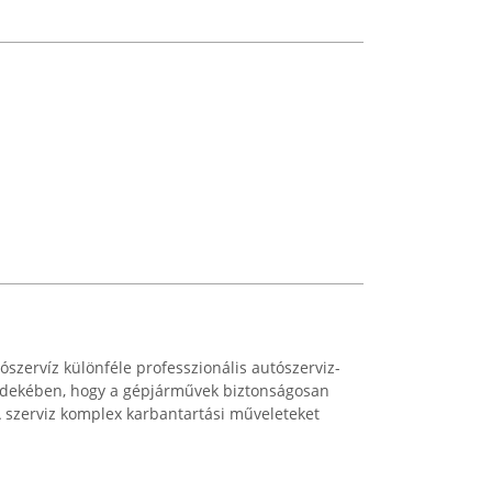
ószervíz különféle professzionális autószerviz-
érdekében, hogy a gépjárművek biztonságosan
 szerviz komplex karbantartási műveleteket