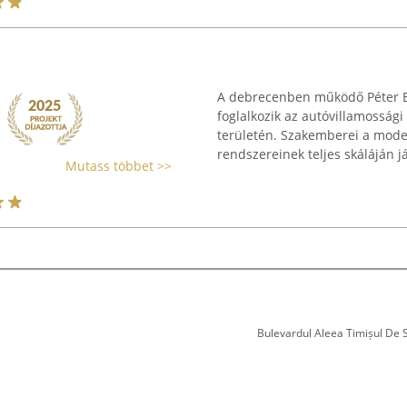
A debrecenben működő Péter Ele
foglalkozik az autóvillamosság
területén. Szakemberei a mode
rendszereinek teljes skáláján jár
Mutass többet >>
Bulevardul Aleea Timișul De Sus