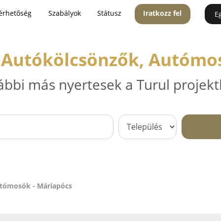
érhetőség
Szabályok
Státusz
Iratkozz fel
E
 Autókölcsönzők, Autómo
ábbi más nyertesek a Turul projekt
utómosók - Máriapócs