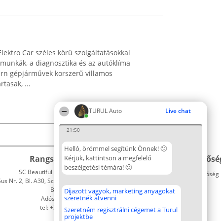
ktro Car széles körű szolgáltatásokkal
i munkák, a diagnosztika és az autóklíma
rn gépjárművek korszerű villamos
tasak, ...
TURUL Auto
Live chat
21:50
Helló, örömmel segítünk Önnek! 🙂
Rangsorszervező
Kérjük, kattintson a megfelelő
Népszavazás
Elérhetősé
beszélgetési témára! 🙂
SC Beautiful Company S.R.L.
Nyertesek
Elérhetőség
 Nr. 2, Bl. A30, Sc. A, Et. 4, Ap. 13
Az összes
Bukarest 53-238
díjazottak
Díjazott vagyok, marketing anyagokat
szeretnék átvenni
Adószám 36737675
listája
tel: +363 033 425 71
Szabályok
Szeretném regisztrálni cégemet a Turul
projektbe
Státusz