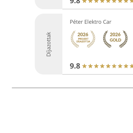
9.8
Péter Elektro Car
Díjazottak
9.8