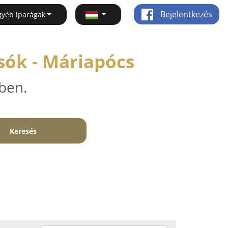
Bejelentkezés
gyéb iparágak
sók - Máriapócs
ben.
Keresés