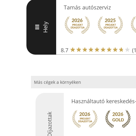
Tamás autószerviz
Hely
III
8.7
(
Más cégek a környéken
Használtautó kereskedés
Díjazottak