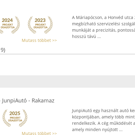
A Máriapócson, a Honvéd utca 
megbízható szervizelési szolgá
munkáját a precizitás, pontossá
hosszú távú ...
Mutass többet >>
19)
- JunpiAutó - Rakamaz
JunpiAutó egy használt autó ke
központjában, amely több mint 
rendelkezik. A cég működését a
amely minden nyújtott ...
Mutass többet >>