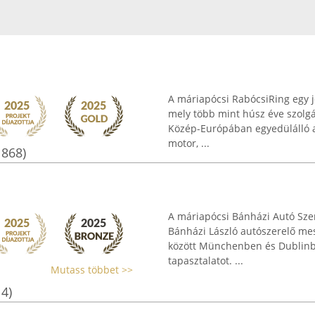
A máriapócsi RabócsiRing egy j
mely több mint húsz éve szolgál
Közép-Európában egyedülálló a
motor, ...
1868)
A máriapócsi Bánházi Autó Sz
Bánházi László autószerelő mes
között Münchenben és Dublinba
tapasztalatot. ...
Mutass többet >>
14)