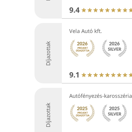
9.4
Vela Autó kft.
Díjazottak
9.1
Autófényezés-karosszéria 
Díjazottak