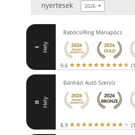
nyertesek
2026
RabócsiRing Máriapócs
Hely
I
9.6
(
Bánházi Autó Szervíz
Hely
II
8.9
(