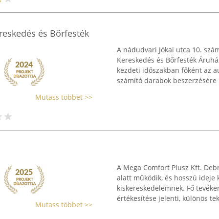
reskedés és Bőrfesték
A nádudvari Jókai utca 10. szá
Kereskedés és Bőrfesték Áruház
kezdeti időszakban főként az a
számító darabok beszerzésére .
Mutass többet >>
A Mega Comfort Plusz Kft. Deb
alatt működik, és hosszú ideje
kiskereskedelemnek. Fő tevéken
értékesítése jelenti, különös teki
Mutass többet >>