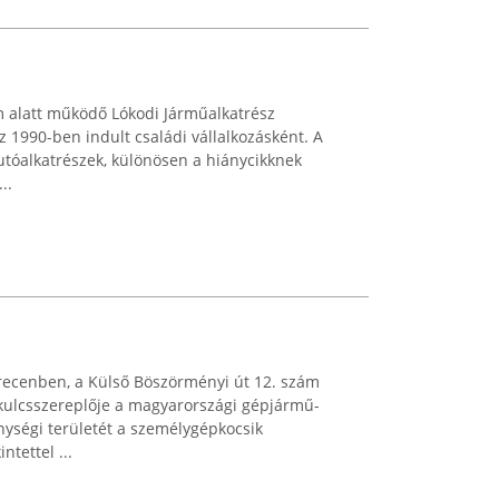
m alatt működő Lókodi Járműalkatrész
 1990-ben indult családi vállalkozásként. A
utóalkatrészek, különösen a hiánycikknek
..
recenben, a Külső Böszörményi út 12. szám
 kulcsszereplője a magyarországi gépjármű-
ységi területét a személygépkocsik
ntettel ...