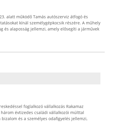
23. alatt működő Tamás autószerviz átfogó és
ltatásokat kínál személygépkocsik részére. A műhely
g és alaposság jellemzi, amely elősegíti a járművek
reskedéssel foglalkozó vállalkozás Rakamaz
három évtizedes családi vállalkozói múlttal
 bizalom és a személyes odafigyelés jellemzi,