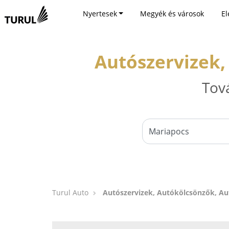
Nyertesek
Megyék és városok
El
Autószervizek,
Tov
Turul Auto
Autószervizek, Autókölcsönzők, A