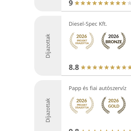
9
Diesel-Spec Kft.
Díjazottak
8.8
Papp és fiai autószervíz
Díjazottak