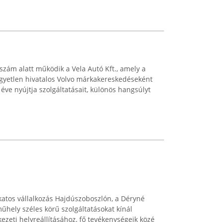
szám alatt működik a Vela Autó Kft., amely a
egyetlen hivatalos Volvo márkakereskedéseként
 éve nyújtja szolgáltatásait, különös hangsúlyt
katos vállalkozás Hajdúszoboszlón, a Déryné
űhely széles körű szolgáltatásokat kínál
ezeti helyreállításához, fő tevékenységeik közé