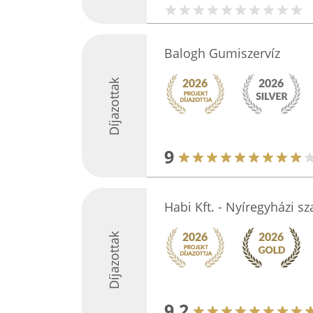
Balogh Gumiszervíz
Díjazottak
9
Habi Kft. - Nyíregyházi sz
Díjazottak
9.2