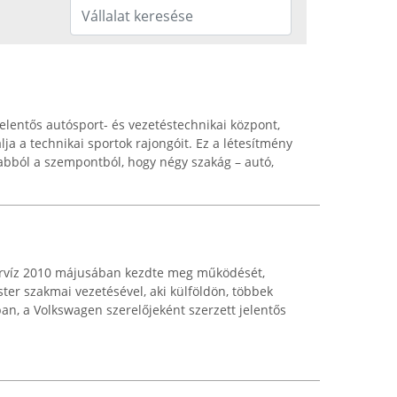
elentős autósport- és vezetéstechnikai központ,
ja a technikai sportok rajongóit. Ez a létesítmény
bból a szempontból, hogy négy szakág – autó,
ervíz 2010 májusában kezdte meg működését,
ter szakmai vezetésével, aki külföldön, többek
n, a Volkswagen szerelőjeként szerzett jelentős