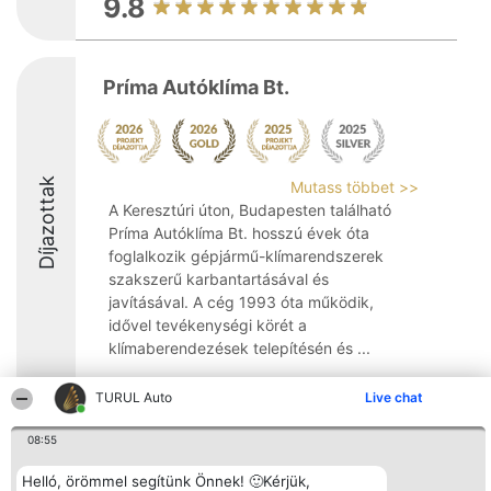
9.8
Príma Autóklíma Bt.
Díjazottak
Mutass többet >>
A Keresztúri úton, Budapesten található
Príma Autóklíma Bt. hosszú évek óta
foglalkozik gépjármű-klímarendszerek
szakszerű karbantartásával és
javításával. A cég 1993 óta működik,
idővel tevékenységi körét a
klímaberendezések telepítésén és ...
9.2
TURUL Auto
Live chat
08:55
Rangsorszervező
Népszavazás
Elérhetőség
Helló, örömmel segítünk Önnek! 🙂Kérjük,
SC Beautiful Company S.R.L.
Nyertesek
Elérhetőség