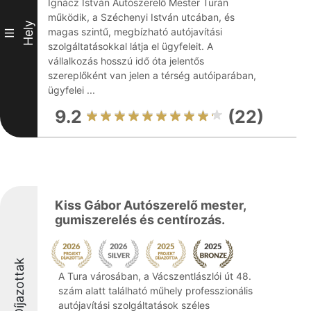
Ignácz István Autószerelő Mester Turán
működik, a Széchenyi István utcában, és
Hely
magas szintű, megbízható autójavítási
III
szolgáltatásokkal látja el ügyfeleit. A
vállalkozás hosszú idő óta jelentős
szereplőként van jelen a térség autóiparában,
ügyfelei ...
9.2
(22)
Kiss Gábor Autószerelő mester,
gumiszerelés és centírozás.
Díjazottak
A Tura városában, a Vácszentlászlói út 48.
szám alatt található műhely professzionális
autójavítási szolgáltatások széles