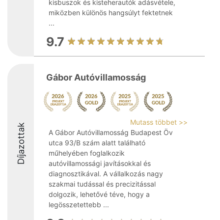
kisbuszok és kisteherautók adásvétele,
miközben különös hangsúlyt fektetnek
...
9.7
Gábor Autóvillamosság
Mutass többet >>
Díjazottak
A Gábor Autóvillamosság Budapest Öv
utca 93/B szám alatt található
műhelyében foglalkozik
autóvillamossági javításokkal és
diagnosztikával. A vállalkozás nagy
szakmai tudással és precizitással
dolgozik, lehetővé téve, hogy a
legösszetettebb ...