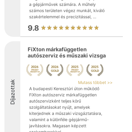
a gépjárművek számára. A műhely
számos területen végez munkát, kiváló
szakértelemmel és precizitással, ...
9.8
FiXton márkafüggetlen
autószerviz és műszaki vizsga
Díjazottak
Mutass többet >>
A budapesti Keresztúri úton működő
FiXton autószerviz márkafüggetlen
autószervizként teljes körű
szolgáltatásokat nyújt, amelyek
kiterjednek a műszaki vizsgáztatásra,
valamint a különféle gépjármű-
javításokra. Magasan képzett
szakemberekkel ...