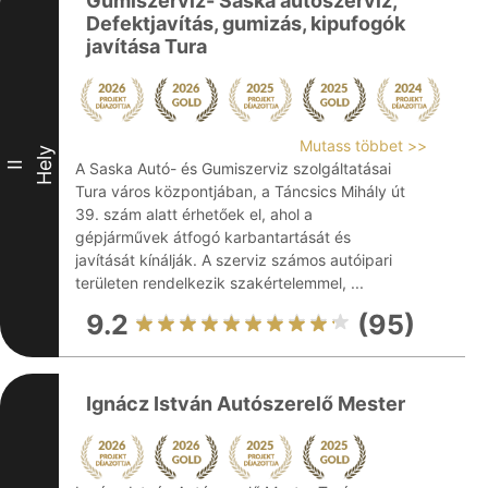
Gumiszervíz- Saska autószervíz,
Defektjavítás, gumizás, kipufogók
javítása Tura
Mutass többet >>
Hely
II
A Saska Autó- és Gumiszerviz szolgáltatásai
Tura város központjában, a Táncsics Mihály út
39. szám alatt érhetőek el, ahol a
gépjárművek átfogó karbantartását és
javítását kínálják. A szerviz számos autóipari
területen rendelkezik szakértelemmel, ...
9.2
(95)
Ignácz István Autószerelő Mester