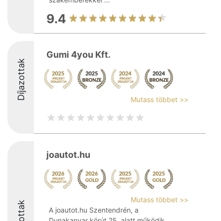
9.4
Gumi 4you Kft.
Díjazottak
Mutass többet >>
joautot.hu
Mutass többet >>
Díjazottak
A joautot.hu Szentendrén, a
Dunakanyar körút 25. alatt működik,