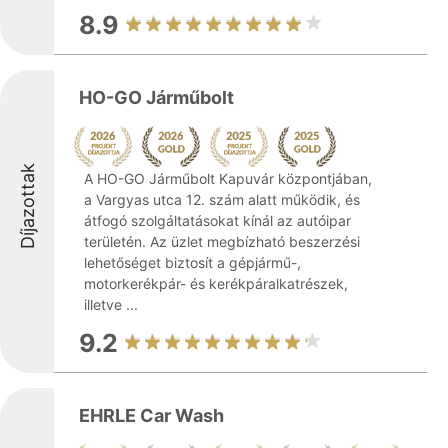
8.9
HO-GO Járműbolt
Díjazottak
A HO-GO Járműbolt Kapuvár központjában,
a Vargyas utca 12. szám alatt működik, és
átfogó szolgáltatásokat kínál az autóipar
területén. Az üzlet megbízható beszerzési
lehetőséget biztosít a gépjármű-,
motorkerékpár- és kerékpáralkatrészek,
illetve ...
9.2
EHRLE Car Wash