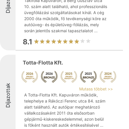
Díjazottak
Takifólia Kapuváron, a Berg Gusztáv utca
10. szám alatt található, ahol professzionális
üvegfóliázási szolgáltatásokat kínál. A cég
2000 óta működik, fő tevékenységi köre az
autóüveg- és épületüveg-fóliázás, mely
során jelentős szakmai tapasztalatot ...
8.1
Totta-Flotta Kft.
Díjazottak
Mutass többet >>
A Totta-Flotta Kft. Kapuváron működik,
telephelye a Rákóczi Ferenc utca 84. szám
alatt található. Az autóipar meghatározó
vállalkozásaként 2011 óta elsősorban
gépjármű-kiskereskedelemmel, azon belül
is főként használt autók értékesítésével ...