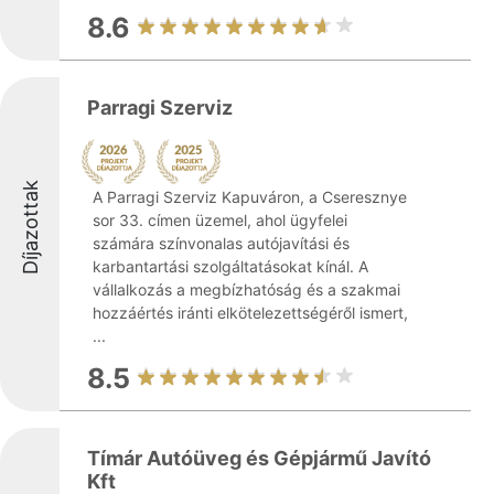
8.6
Parragi Szerviz
Díjazottak
A Parragi Szerviz Kapuváron, a Cseresznye
sor 33. címen üzemel, ahol ügyfelei
számára színvonalas autójavítási és
karbantartási szolgáltatásokat kínál. A
vállalkozás a megbízhatóság és a szakmai
hozzáértés iránti elkötelezettségéről ismert,
...
8.5
Tímár Autóüveg és Gépjármű Javító
Kft