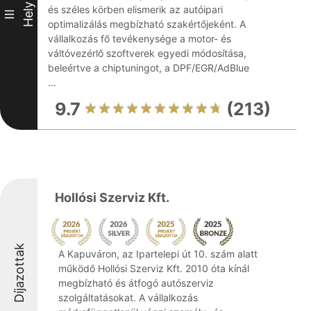
Hely
és széles körben elismerik az autóipari
III
optimalizálás megbízható szakértőjeként. A
vállalkozás fő tevékenysége a motor- és
váltóvezérlő szoftverek egyedi módosítása,
beleértve a chiptuningot, a DPF/EGR/AdBlue
...
9.7
(213)
Hollósi Szerviz Kft.
Díjazottak
A Kapuváron, az Ipartelepi út 10. szám alatt
működő Hollósi Szerviz Kft. 2010 óta kínál
megbízható és átfogó autószerviz
szolgáltatásokat. A vállalkozás