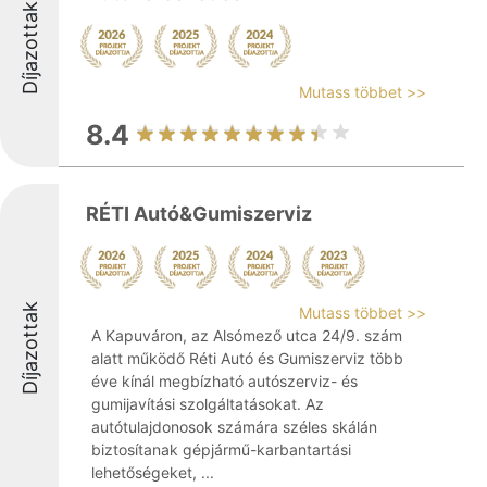
Díjazottak
Mutass többet >>
8.4
RÉTI Autó&Gumiszerviz
Díjazottak
Mutass többet >>
A Kapuváron, az Alsómező utca 24/9. szám
alatt működő Réti Autó és Gumiszerviz több
éve kínál megbízható autószerviz- és
gumijavítási szolgáltatásokat. Az
autótulajdonosok számára széles skálán
biztosítanak gépjármű-karbantartási
lehetőségeket, ...