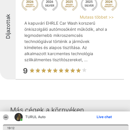
Díjazottak
Mutass többet >>
A kapuvári EHRLE Car Wash korszerű
önkiszolgáló autómosóként működik, ahol a
legmodernebb mikroszemcsés
technológiával történik a járművek
kíméletes és alapos tisztítása. Az
alkalmazott karcmentes technológia
szilikátmentes tisztítószereket, ...
9
Más cégek a környéken
TURUL Auto
Live chat
19:12
Rangsorszervező
Népszavazás
Elérhetőség