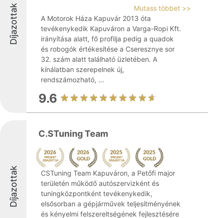
Díjazottak
Mutass többet >>
A Motorok Háza Kapuvár 2013 óta
tevékenykedik Kapuváron a Varga-Ropi Kft.
irányítása alatt, fő profilja pedig a quadok
és robogók értékesítése a Cseresznye sor
32. szám alatt található üzletében. A
kínálatban szerepelnek új,
rendszámozható, ...
9.6
C.STuning Team
Díjazottak
CSTuning Team Kapuváron, a Petőfi major
területén működő autószervizként és
tuningközpontként tevékenykedik,
elsősorban a gépjárművek teljesítményének
és kényelmi felszereltségének fejlesztésére