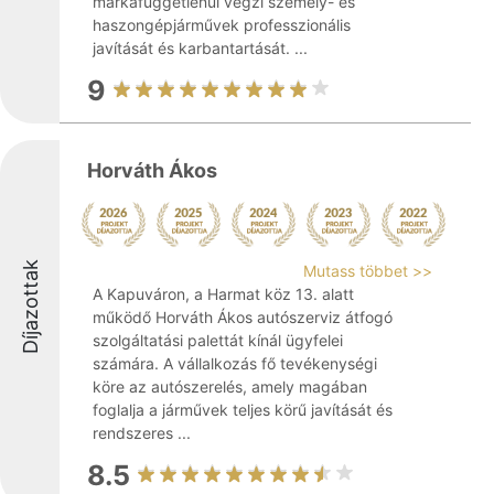
márkafüggetlenül végzi személy- és
haszongépjárművek professzionális
javítását és karbantartását. ...
9
Horváth Ákos
Díjazottak
Mutass többet >>
A Kapuváron, a Harmat köz 13. alatt
működő Horváth Ákos autószerviz átfogó
szolgáltatási palettát kínál ügyfelei
számára. A vállalkozás fő tevékenységi
köre az autószerelés, amely magában
foglalja a járművek teljes körű javítását és
rendszeres ...
8.5