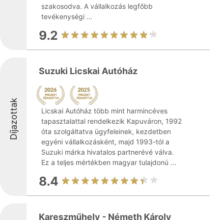
szakosodva. A vállalkozás legfőbb
tevékenységi ...
9.2
Suzuki Licskai Autóház
Díjazottak
Licskai Autóház több mint harmincéves
tapasztalattal rendelkezik Kapuváron, 1992
óta szolgáltatva ügyfeleinek, kezdetben
egyéni vállalkozásként, majd 1993-tól a
Suzuki márka hivatalos partnerévé válva.
Ez a teljes mértékben magyar tulajdonú ...
8.4
Kareszműhely - Németh Károly