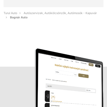
Turul Auto
Autószervizek, Autókölcsönzők, Autómosók - Kapuvár
Bognár Auto