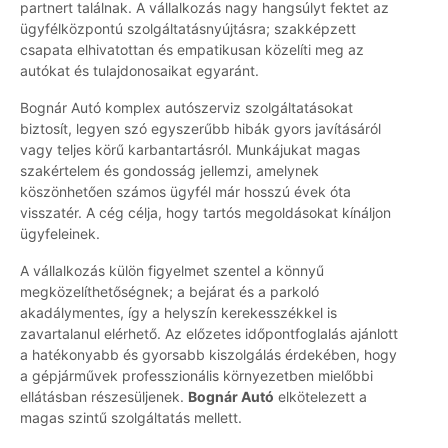
partnert találnak. A vállalkozás nagy hangsúlyt fektet az
ügyfélközpontú szolgáltatásnyújtásra; szakképzett
csapata elhivatottan és empatikusan közelíti meg az
autókat és tulajdonosaikat egyaránt.
Bognár Autó komplex autószerviz szolgáltatásokat
biztosít, legyen szó egyszerűbb hibák gyors javításáról
vagy teljes körű karbantartásról. Munkájukat magas
szakértelem és gondosság jellemzi, amelynek
köszönhetően számos ügyfél már hosszú évek óta
visszatér. A cég célja, hogy tartós megoldásokat kínáljon
ügyfeleinek.
A vállalkozás külön figyelmet szentel a könnyű
megközelíthetőségnek; a bejárat és a parkoló
akadálymentes, így a helyszín kerekesszékkel is
zavartalanul elérhető. Az előzetes időpontfoglalás ajánlott
a hatékonyabb és gyorsabb kiszolgálás érdekében, hogy
a gépjárművek professzionális környezetben mielőbbi
ellátásban részesüljenek.
Bognár Autó
elkötelezett a
magas szintű szolgáltatás mellett.