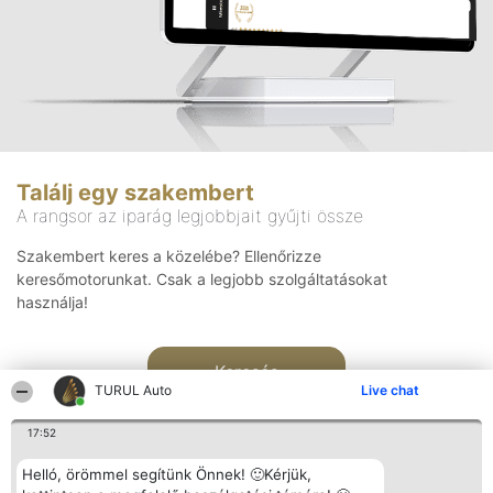
Találj egy szakembert
A rangsor az iparág legjobbjait gyűjti össze
Szakembert keres a közelébe? Ellenőrizze
keresőmotorunkat. Csak a legjobb szolgáltatásokat
használja!
Keresés
TURUL Auto
Live chat
17:52
Helló, örömmel segítünk Önnek! 🙂Kérjük,