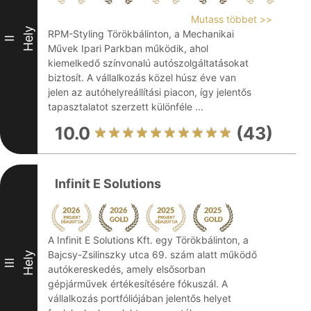
Mutass többet >>
Hely
RPM-Styling Törökbálinton, a Mechanikai
II
Művek Ipari Parkban működik, ahol
kiemelkedő színvonalú autószolgáltatásokat
biztosít. A vállalkozás közel húsz éve van
jelen az autóhelyreállítási piacon, így jelentős
tapasztalatot szerzett különféle ...
10.0
(43)
Infinit E Solutions
A Infinit E Solutions Kft. egy Törökbálinton, a
Bajcsy-Zsilinszky utca 69. szám alatt működő
Hely
III
autókereskedés, amely elsősorban
gépjárművek értékesítésére fókuszál. A
vállalkozás portfóliójában jelentős helyet