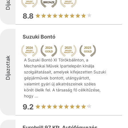
8.8
Suzuki Bontó
Díjazottak
A Suzuki Bontó XI Törökbálinton, a
Mechanikai Művek Ipartelepén kínálja
szolgáltatásait, amelyek kifejezetten Suzuki
gépjárművek bontott, utángyártott,
valamint gyári új alkatrészeinek széles
körét ölelik fel. A társaság fő célkitűzése,
hogy ...
9.2
Eurobrill 97 Kft. Autófényezés