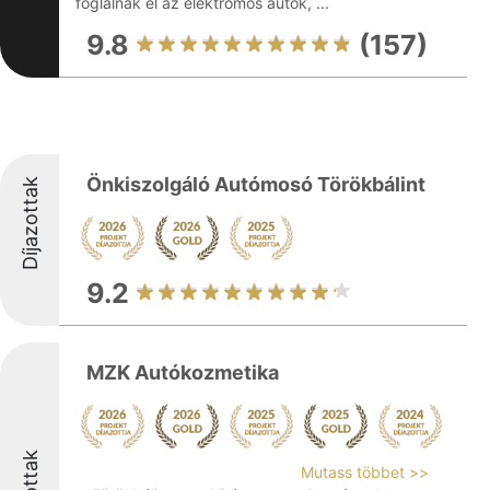
foglalnak el az elektromos autók, ...
9.8
(157)
Önkiszolgáló Autómosó Törökbálint
Díjazottak
9.2
MZK Autókozmetika
Mutass többet >>