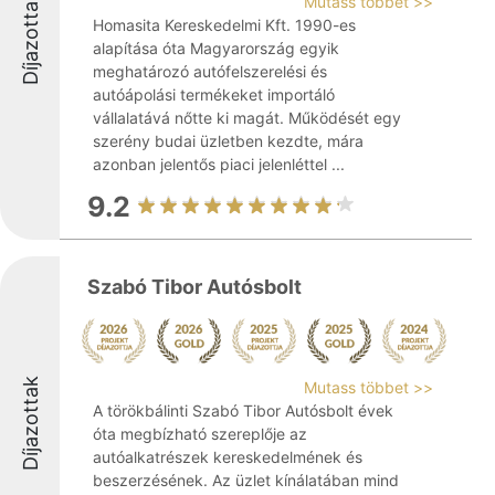
Díjazottak
Mutass többet >>
Homasita Kereskedelmi Kft. 1990-es
alapítása óta Magyarország egyik
meghatározó autófelszerelési és
autóápolási termékeket importáló
vállalatává nőtte ki magát. Működését egy
szerény budai üzletben kezdte, mára
azonban jelentős piaci jelenléttel ...
9.2
Szabó Tibor Autósbolt
Díjazottak
Mutass többet >>
A törökbálinti Szabó Tibor Autósbolt évek
óta megbízható szereplője az
autóalkatrészek kereskedelmének és
beszerzésének. Az üzlet kínálatában mind