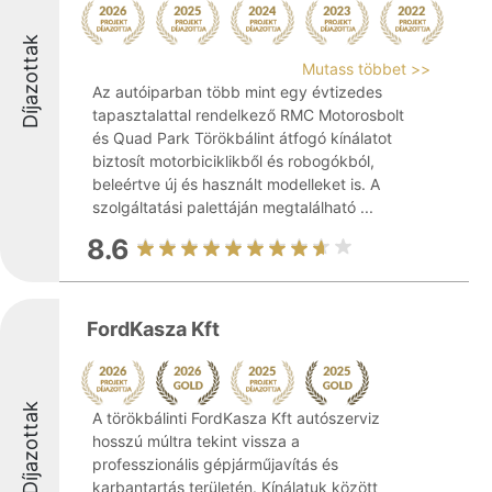
Díjazottak
Mutass többet >>
Az autóiparban több mint egy évtizedes
tapasztalattal rendelkező RMC Motorosbolt
és Quad Park Törökbálint átfogó kínálatot
biztosít motorbiciklikből és robogókból,
beleértve új és használt modelleket is. A
szolgáltatási palettáján megtalálható ...
8.6
FordKasza Kft
Díjazottak
A törökbálinti FordKasza Kft autószerviz
hosszú múltra tekint vissza a
professzionális gépjárműjavítás és
karbantartás területén. Kínálatuk között