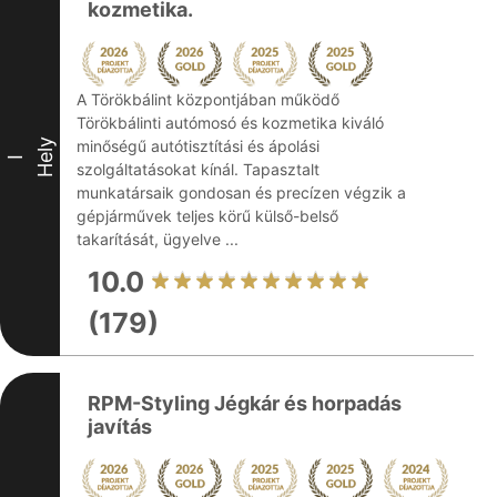
kozmetika.
A Törökbálint központjában működő
Törökbálinti autómosó és kozmetika kiváló
Hely
minőségű autótisztítási és ápolási
I
szolgáltatásokat kínál. Tapasztalt
munkatársaik gondosan és precízen végzik a
gépjárművek teljes körű külső-belső
takarítását, ügyelve ...
10.0
(179)
RPM-Styling Jégkár és horpadás
javítás