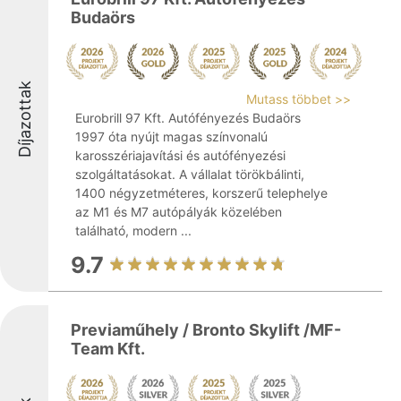
Budaörs
Díjazottak
Mutass többet >>
Eurobrill 97 Kft. Autófényezés Budaörs
1997 óta nyújt magas színvonalú
karosszériajavítási és autófényezési
szolgáltatásokat. A vállalat törökbálinti,
1400 négyzetméteres, korszerű telephelye
az M1 és M7 autópályák közelében
található, modern ...
9.7
Previaműhely / Bronto Skylift /MF-
Team Kft.