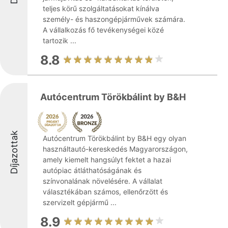
teljes körű szolgáltatásokat kínálva
személy- és haszongépjárművek számára.
A vállalkozás fő tevékenységei közé
tartozik ...
8.8
Autócentrum Törökbálint by B&H
Díjazottak
Autócentrum Törökbálint by B&H egy olyan
használtautó-kereskedés Magyarországon,
amely kiemelt hangsúlyt fektet a hazai
autópiac átláthatóságának és
színvonalának növelésére. A vállalat
választékában számos, ellenőrzött és
szervizelt gépjármű ...
8.9