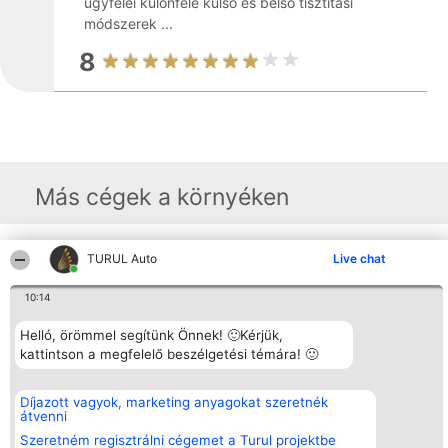
ügyfelei különféle külső és belső tisztítási
módszerek ...
8
Más cégek a környéken
TURUL Auto
Live chat
Rangsorszervező
Népszavazás
Elérhetőség
SC Beautiful Company S.R.L.
Nyertesek
Elérhetőség
Bulevardul Aleea Timișul De
Az összes
10:14
Sus Nr. 2, Bl. A30, Sc. A, Et.
díjazottak
4, Ap. 13
listája
Helló, örömmel segítünk Önnek! 🙂Kérjük,
Bukarest 53-238
Szabályok
kattintson a megfelelő beszélgetési témára! 🙂
Adószám 36737675
Státusz
tel: +363 033 425 71
Polityka
Prywatności
Díjazott vagyok, marketing anyagokat szeretnék
átvenni
Szeretném regisztrálni cégemet a Turul projektbe