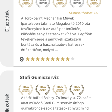
Díjazottak
Mutass többet >>
A Törökbálint Mechanikai Művek
Ipartelepén található Megabontó 2010 óta
tevékenykedik az autóipar területén,
különféle szolgáltatásokat kínálva. Legfőbb
tevékenysége a járművek szakszerű
bontása és a használtautó-alkatrészek
értékesítése, melyet ...
9
Stefi Gumiszerviz
Díjazottak
A törökbálinti Bajcsy-Zsilinszky u. 72. szám
alatt működő Stefi Gumiszerviz átfogó
gumiabroncs-szolgáltatásokat nyújt mind