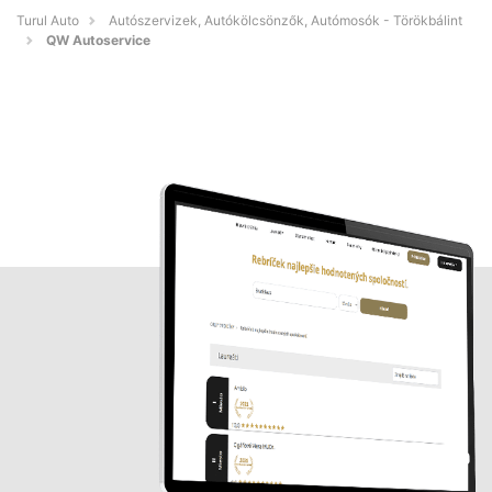
Turul Auto
Autószervizek, Autókölcsönzők, Autómosók - Törökbálint
QW Autoservice