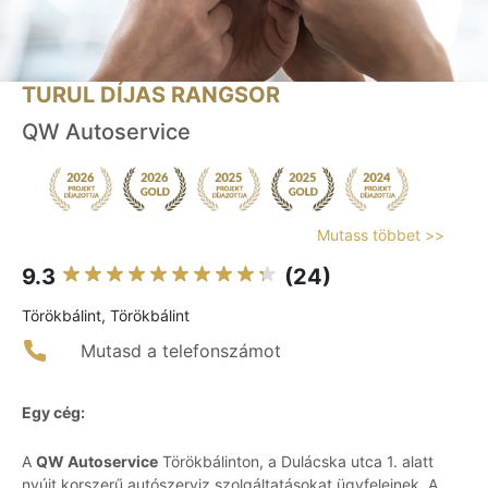
TURUL DÍJAS RANGSOR
QW Autoservice
Mutass többet >>
9.3
(24)
Törökbálint, Törökbálint
Mutasd a telefonszámot
Egy cég:
A
QW Autoservice
Törökbálinton, a Dulácska utca 1. alatt
nyújt korszerű autószerviz szolgáltatásokat ügyfeleinek. A