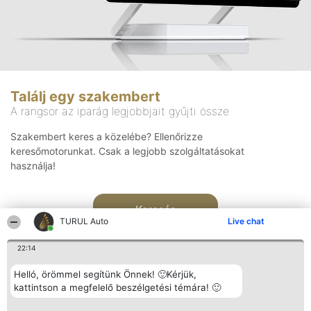
Találj egy szakembert
A rangsor az iparág legjobbjait gyűjti össze
Szakembert keres a közelébe? Ellenőrizze
keresőmotorunkat. Csak a legjobb szolgáltatásokat
használja!
Keresés
TURUL Auto
Live chat
22:14
Helló, örömmel segítünk Önnek! 🙂Kérjük,
kattintson a megfelelő beszélgetési témára! 🙂