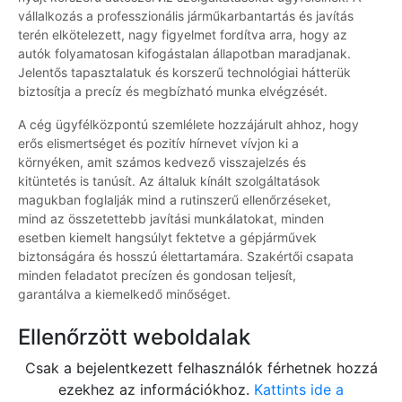
vállalkozás a professzionális járműkarbantartás és javítás
terén elkötelezett, nagy figyelmet fordítva arra, hogy az
autók folyamatosan kifogástalan állapotban maradjanak.
Jelentős tapasztalatuk és korszerű technológiai hátterük
biztosítja a precíz és megbízható munka elvégzését.
A cég ügyfélközpontú szemlélete hozzájárult ahhoz, hogy
erős elismertséget és pozitív hírnevet vívjon ki a
környéken, amit számos kedvező visszajelzés és
kitüntetés is tanúsít. Az általuk kínált szolgáltatások
magukban foglalják mind a rutinszerű ellenőrzéseket,
mind az összetettebb javítási munkálatokat, minden
esetben kiemelt hangsúlyt fektetve a gépjárművek
biztonságára és hosszú élettartamára. Szakértői csapata
minden feladatot precízen és gondosan teljesít,
garantálva a kiemelkedő minőséget.
Ellenőrzött weboldalak
Csak a bejelentkezett felhasználók férhetnek hozzá
ezekhez az információkhoz.
Kattints ide a