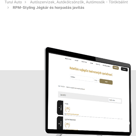
Turul Auto
Autószervizek, Autókölcsönzők, Autómosók - Törökbálint
RPM-Styling Jégkár és horpadás javítás