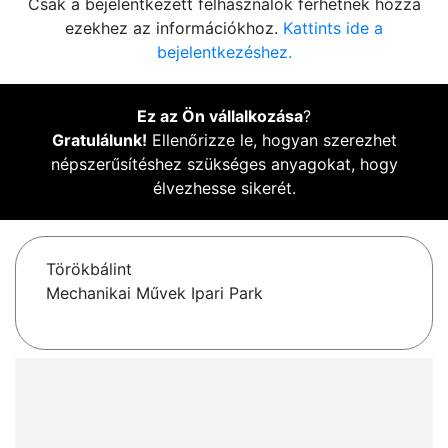
Csak a bejelentkezett felhasználók férhetnek hozzá
ezekhez az információkhoz.
Kattints ide a
bejelentkezéshez.
Ez az Ön vállalkozása
?
Gratulálunk!
Ellenőrizze le, hogyan szerezhet
népszerűsítéshez szükséges anyagokat, hogy
élvezhesse sikerét.
Törökbálint
Mechanikai Művek Ipari Park