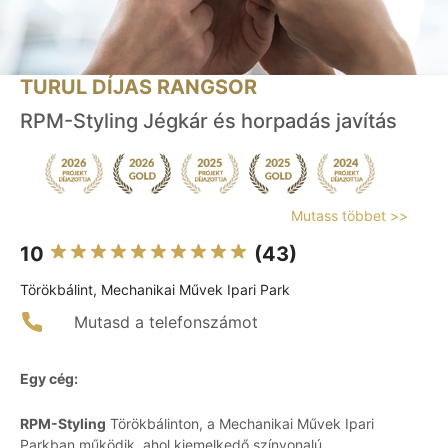
TURUL DÍJAS RANGSOR
RPM-Styling Jégkár és horpadás javítás
Mutass többet >>
10
(43)
Törökbálint, Mechanikai Művek Ipari Park
Mutasd a telefonszámot
Egy cég:
RPM-Styling
Törökbálinton, a Mechanikai Művek Ipari
Parkban működik, ahol kiemelkedő színvonalú