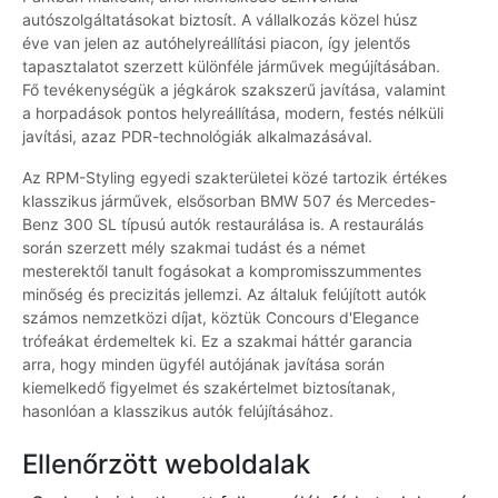
autószolgáltatásokat biztosít. A vállalkozás közel húsz
éve van jelen az autóhelyreállítási piacon, így jelentős
tapasztalatot szerzett különféle járművek megújításában.
Fő tevékenységük a jégkárok szakszerű javítása, valamint
a horpadások pontos helyreállítása, modern, festés nélküli
javítási, azaz PDR-technológiák alkalmazásával.
Az RPM-Styling egyedi szakterületei közé tartozik értékes
klasszikus járművek, elsősorban BMW 507 és Mercedes-
Benz 300 SL típusú autók restaurálása is. A restaurálás
során szerzett mély szakmai tudást és a német
mesterektől tanult fogásokat a kompromisszummentes
minőség és precizitás jellemzi. Az általuk felújított autók
számos nemzetközi díjat, köztük Concours d'Elegance
trófeákat érdemeltek ki. Ez a szakmai háttér garancia
arra, hogy minden ügyfél autójának javítása során
kiemelkedő figyelmet és szakértelmet biztosítanak,
hasonlóan a klasszikus autók felújításához.
Ellenőrzött weboldalak