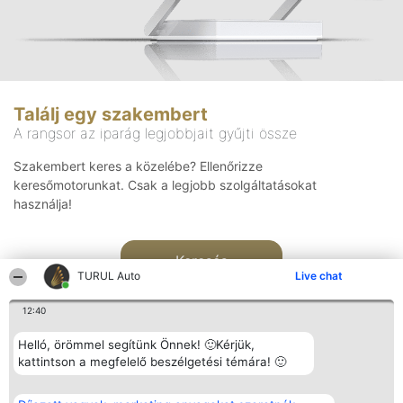
Találj egy szakembert
A rangsor az iparág legjobbjait gyűjti össze
Szakembert keres a közelébe? Ellenőrizze
keresőmotorunkat. Csak a legjobb szolgáltatásokat
használja!
Keresés
TURUL Auto
Live chat
12:40
Helló, örömmel segítünk Önnek! 🙂Kérjük,
kattintson a megfelelő beszélgetési témára! 🙂
Rangsorszervező
Népszavazás
Elérhetőség