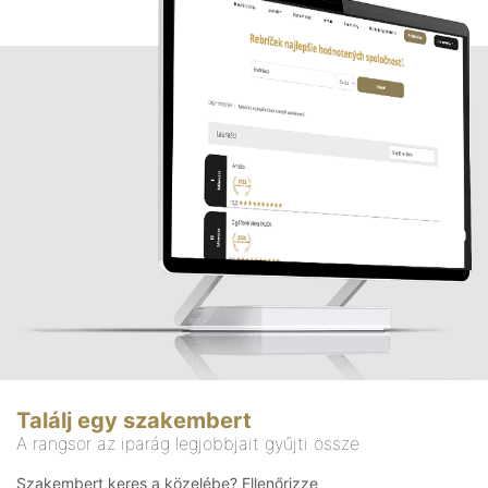
Találj egy szakembert
A rangsor az iparág legjobbjait gyűjti össze
Szakembert keres a közelébe? Ellenőrizze