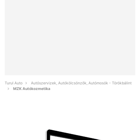
Turul Auto
Autószervizek, Autókölcsönzők, Autómosók - Törökbálint
MZK Autókozmetika