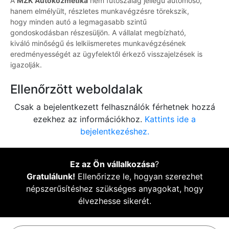
A
MZK Autókozmetika
nem futószalag jellegű autómosó,
hanem elmélyült, részletes munkavégzésre törekszik,
hogy minden autó a legmagasabb szintű
gondoskodásban részesüljön. A vállalat megbízható,
kiváló minőségű és lelkiismeretes munkavégzésének
eredményességét az ügyfelektől érkező visszajelzések is
igazolják.
Ellenőrzött weboldalak
Csak a bejelentkezett felhasználók férhetnek hozzá
ezekhez az információkhoz.
Kattints ide a
bejelentkezéshez.
Ez az Ön vállalkozása
?
Gratulálunk!
Ellenőrizze le, hogyan szerezhet
népszerűsítéshez szükséges anyagokat, hogy
élvezhesse sikerét.