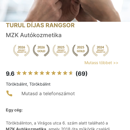
TURUL DÍJAS RANGSOR
MZK Autókozmetika
Mutass többet >>
9.6
(69)
Törökbálint, Törökbálint
Mutasd a telefonszámot
Egy cég:
Törökbálinton, a Virágos utca 6. szám alatt található a
MZK Autókozmetika
, amely 2018 óta működik családi