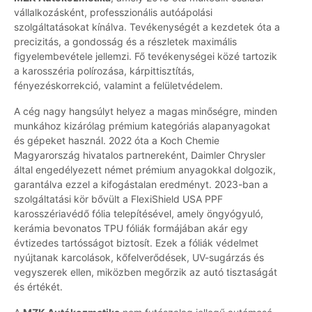
vállalkozásként, professzionális autóápolási
szolgáltatásokat kínálva. Tevékenységét a kezdetek óta a
precizitás, a gondosság és a részletek maximális
figyelembevétele jellemzi. Fő tevékenységei közé tartozik
a karosszéria polírozása, kárpittisztítás,
fényezéskorrekció, valamint a felületvédelem.
A cég nagy hangsúlyt helyez a magas minőségre, minden
munkához kizárólag prémium kategóriás alapanyagokat
és gépeket használ. 2022 óta a Koch Chemie
Magyarország hivatalos partnereként, Daimler Chrysler
által engedélyezett német prémium anyagokkal dolgozik,
garantálva ezzel a kifogástalan eredményt. 2023-ban a
szolgáltatási kör bővült a FlexiShield USA PPF
karosszériavédő fólia telepítésével, amely öngyógyuló,
kerámia bevonatos TPU fóliák formájában akár egy
évtizedes tartósságot biztosít. Ezek a fóliák védelmet
nyújtanak karcolások, kőfelverődések, UV-sugárzás és
vegyszerek ellen, miközben megőrzik az autó tisztaságát
és értékét.