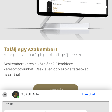
Találj egy szakembert
A rangsor az iparág legjobbjait gyűjti össze
Szakembert keres a közelébe? Ellenőrizze
keresőmotorunkat. Csak a legjobb szolgáltatásokat
használja!
Keresés
TURUL Auto
Live chat
12:49