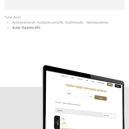
Turul Auto
Autószervizek, Autókölcsönzők, Autómosók - Nemesvámos
Autó-Gyanta Kft.