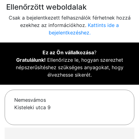
Ellenőrzött weboldalak
Csak a bejelentkezett felhasználók férhetnek hozzá
ezekhez az információkhoz.
Kattints ide a
bejelentkezéshez.
Ez az Ön vállalkozása
?
Gratulálunk!
Ellenőrizze le, hogyan szerezhet
népszerűsítéshez szükséges anyagokat, hogy
élvezhesse sikerét.
Nemesvámos
Kisteleki utca 9