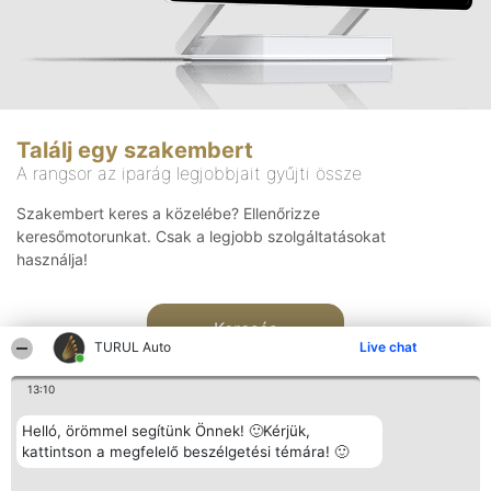
Találj egy szakembert
A rangsor az iparág legjobbjait gyűjti össze
Szakembert keres a közelébe? Ellenőrizze
keresőmotorunkat. Csak a legjobb szolgáltatásokat
használja!
Keresés
TURUL Auto
Live chat
13:10
Helló, örömmel segítünk Önnek! 🙂Kérjük,
kattintson a megfelelő beszélgetési témára! 🙂
Rangsorszervező
Népszavazás
Elérhetőség