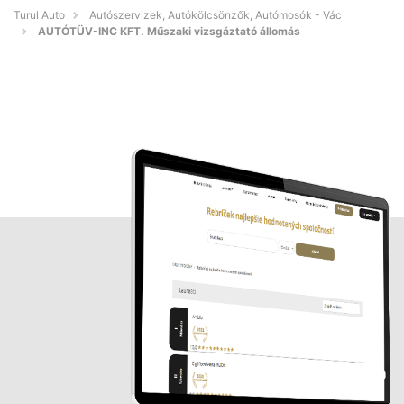
Turul Auto
Autószervizek, Autókölcsönzők, Autómosók - Vác
AUTÓTÜV-INC KFT. Műszaki vizsgáztató állomás