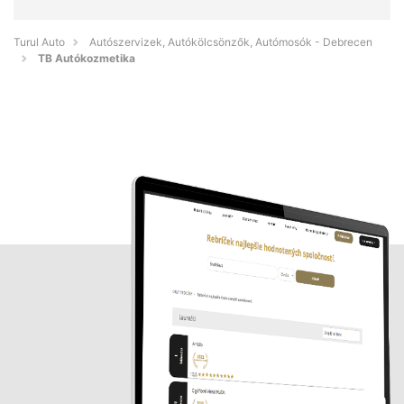
Turul Auto
Autószervizek, Autókölcsönzők, Autómosók - Debrecen
TB Autókozmetika