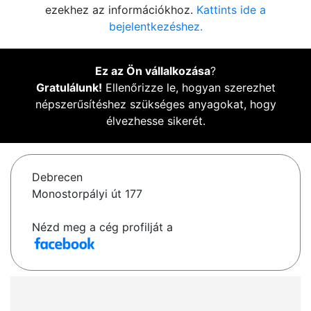
ezekhez az információkhoz.
Kattints ide a
bejelentkezéshez.
Ez az Ön vállalkozása
?
Gratulálunk!
Ellenőrizze le, hogyan szerezhet
népszerűsítéshez szükséges anyagokat, hogy
élvezhesse sikerét.
Debrecen
Monostorpályi út 177
Nézd meg a cég profilját a