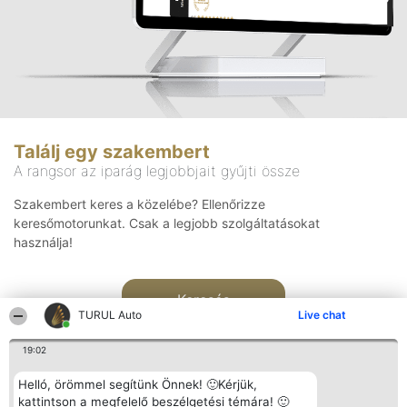
Találj egy szakembert
A rangsor az iparág legjobbjait gyűjti össze
Szakembert keres a közelébe? Ellenőrizze
keresőmotorunkat. Csak a legjobb szolgáltatásokat
használja!
Keresés
TURUL Auto
Live chat
19:02
Helló, örömmel segítünk Önnek! 🙂Kérjük,
kattintson a megfelelő beszélgetési témára! 🙂