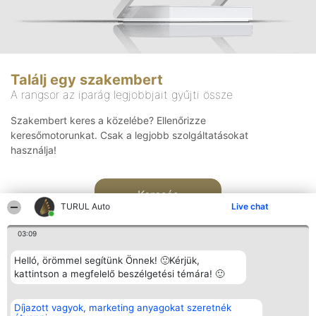
Találj egy szakembert
A rangsor az iparág legjobbjait gyűjti össze
Szakembert keres a közelébe? Ellenőrizze
keresőmotorunkat. Csak a legjobb szolgáltatásokat
használja!
Keresés
TURUL Auto
Live chat
03:09
Helló, örömmel segítünk Önnek! 🙂Kérjük,
kattintson a megfelelő beszélgetési témára! 🙂
Rangsorszervező
Népszavazás
Elérhetőség
Díjazott vagyok, marketing anyagokat szeretnék
SC Beautiful Company S.R.L.
Nyertesek
Elérhetőség