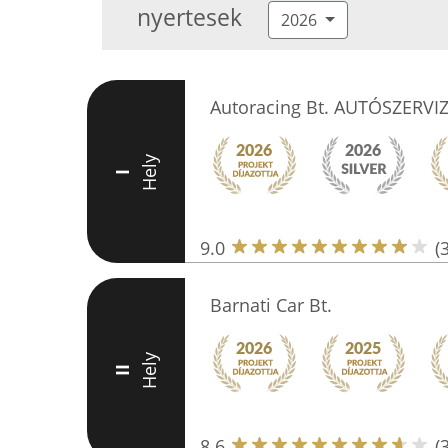
nyertesek
2026
Autoracing Bt. AUTÓSZERVI
Hely
I
9.0
(
Barnati Car Bt.
Hely
II
8.6
(