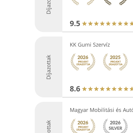
Díjazottak
9.5
KK Gumi Szervíz
Díjazottak
8.6
Magyar Mobilitási és Aut
Díjazottak