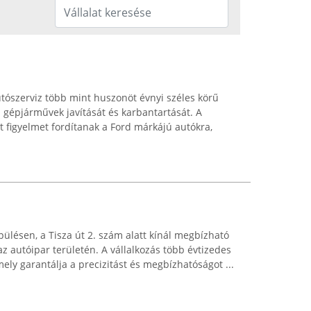
utószerviz több mint huszonöt évnyi széles körű
 a gépjárművek javítását és karbantartását. A
t figyelmet fordítanak a Ford márkájú autókra,
pülésen, a Tisza út 2. szám alatt kínál megbízható
az autóipar területén. A vállalkozás több évtizedes
ely garantálja a precizitást és megbízhatóságot ...