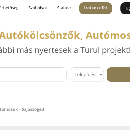
érhetőség
Szabályok
Státusz
Iratkozz fel
E
 Autókölcsönzők, Autómos
ábbi más nyertesek a Turul projekt
utómosók - Sajószöged