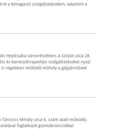
érik a kimagasló szolgáltatásokért, valamint a
lc Hejőcsaba városrészében, a Szózat utca 28.
ési és karosszériajavítási szolgáltatásokat nyújt
él is régebben működő műhely a gépjárművek
 Táncsics Mihály utca 6. szám alatt működik,
alatával foglalkozik gumiabroncsokkal