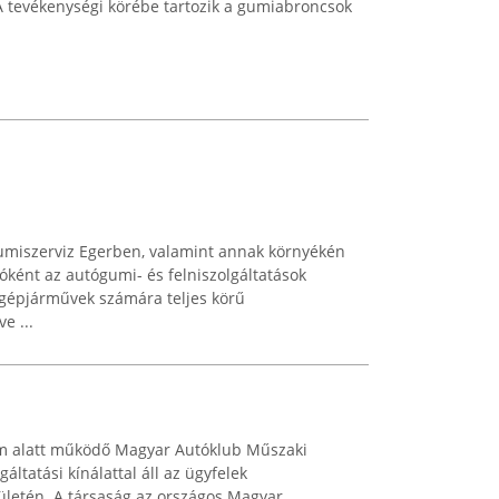
 A tevékenységi körébe tartozik a gumiabroncsok
Gumiszerviz Egerben, valamint annak környékén
ként az autógumi- és felniszolgáltatások
rgépjárművek számára teljes körű
e ...
ám alatt működő Magyar Autóklub Műszaki
áltatási kínálattal áll az ügyfelek
ületén. A társaság az országos Magyar