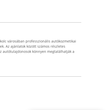
olc városában professzionális autókozmetikai
nek. Az ajánlatok között számos részletes
az autótulajdonosok könnyen megtalálhatják a