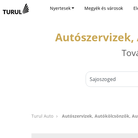
Nyertesek
Megyék és városok
El
Autószervizek,
Tov
Turul Auto
Autószervizek, Autókölcsönzők, A