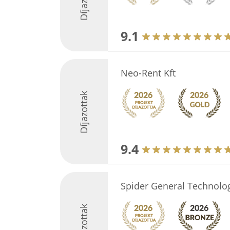
9.1
Neo-Rent Kft
Díjazottak
9.4
Spider General Technolog
Díjazottak