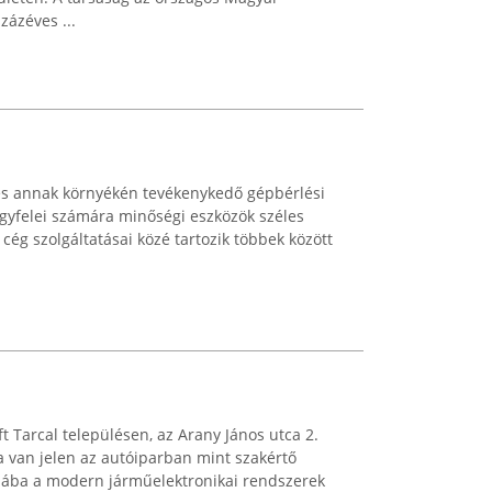
zázéves ...
és annak környékén tevékenykedő gépbérlési
ügyfelei számára minőségi eszközök széles
 cég szolgáltatásai közé tartozik többek között
t Tarcal településen, az Arany János utca 2.
a van jelen az autóiparban mint szakértő
iljába a modern járműelektronikai rendszerek