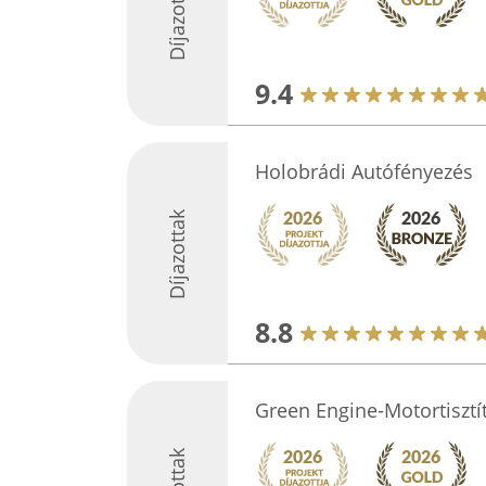
Díjazottak
9.4
Holobrádi Autófényezés
Díjazottak
8.8
Green Engine-Motortisztí