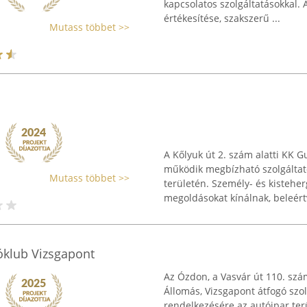
kapcsolatos szolgáltatásokkal.
értékesítése, szakszerű ...
Mutass többet >>
A Kőlyuk út 2. szám alatti KK 
működik megbízható szolgáltató
Mutass többet >>
területén. Személy- és kistehe
megoldásokat kínálnak, beleértv
óklub Vizsgapont
Az Ózdon, a Vasvár út 110. sz
Állomás, Vizsgapont átfogó szolg
rendelkezésére az autóipar ter