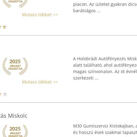
piacon. Az üzletet gyakran dics
barátságos ...
Mutass többet >>
A Holobrádi Autófényezés Misko
alatt található, ahol autófényez
magas színvonalon. Az öt évn
szerkezeti ...
Mutass többet >>
tás Miskolc
M30 Gumiszerviz Kistokajban, a
és hosszú évek szakmai tapaszt