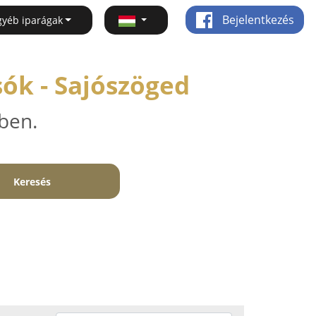
Bejelentkezés
gyéb iparágak
ók - Sajószöged
ben.
Keresés