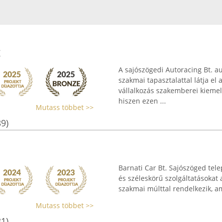
Z
A sajószögedi Autoracing Bt. a
szakmai tapasztalattal látja el
vállalkozás szakemberei kiemel
hiszen ezen ...
Mutass többet >>
39)
Barnati Car Bt. Sajószöged tele
és széleskörű szolgáltatásokat 
szakmai múlttal rendelkezik, am
Mutass többet >>
31)