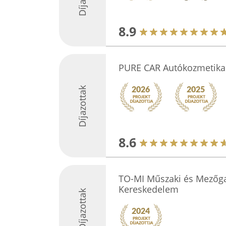
8.9
PURE CAR Autókozmetika
Díjazottak
8.6
TO-MI Műszaki és Mezőga
Kereskedelem
Díjazottak