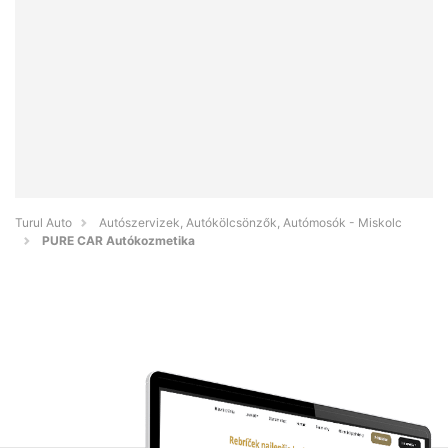
Turul Auto
Autószervizek, Autókölcsönzők, Autómosók - Miskolc
PURE CAR Autókozmetika