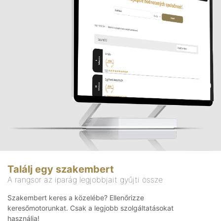
Találj egy szakembert
A rangsor az iparág legjobbjait gyűjti össze
Szakembert keres a közelébe? Ellenőrizze
keresőmotorunkat. Csak a legjobb szolgáltatásokat
használja!