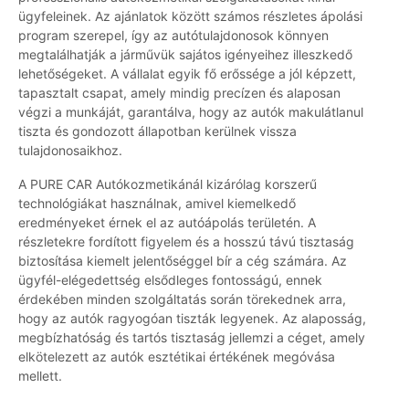
ügyfeleinek. Az ajánlatok között számos részletes ápolási
program szerepel, így az autótulajdonosok könnyen
megtalálhatják a járművük sajátos igényeihez illeszkedő
lehetőségeket. A vállalat egyik fő erőssége a jól képzett,
tapasztalt csapat, amely mindig precízen és alaposan
végzi a munkáját, garantálva, hogy az autók makulátlanul
tiszta és gondozott állapotban kerülnek vissza
tulajdonosaikhoz.
A PURE CAR Autókozmetikánál kizárólag korszerű
technológiákat használnak, amivel kiemelkedő
eredményeket érnek el az autóápolás területén. A
részletekre fordított figyelem és a hosszú távú tisztaság
biztosítása kiemelt jelentőséggel bír a cég számára. Az
ügyfél-elégedettség elsődleges fontosságú, ennek
érdekében minden szolgáltatás során törekednek arra,
hogy az autók ragyogóan tiszták legyenek. Az alaposság,
megbízhatóság és tartós tisztaság jellemzi a céget, amely
elkötelezett az autók esztétikai értékének megóvása
mellett.