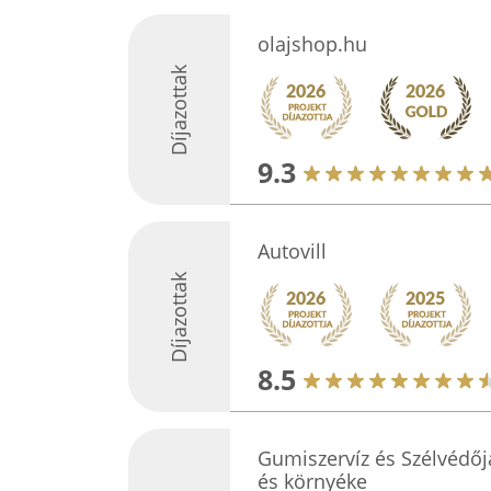
olajshop.hu
Díjazottak
9.3
Autovill
Díjazottak
8.5
Gumiszervíz és Szélvédő
és környéke