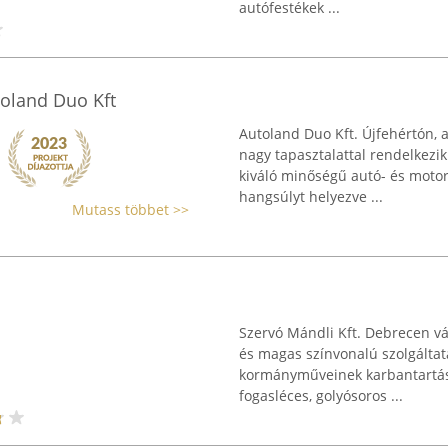
autófestékek ...
toland Duo Kft
Autoland Duo Kft. Újfehértón, a
nagy tapasztalattal rendelkezik 
kiváló minőségű autó- és moto
hangsúlyt helyezve ...
Mutass többet >>
Szervó Mándli Kft. Debrecen vá
és magas színvonalú szolgáltat
kormányműveinek karbantartásár
fogasléces, golyósoros ...