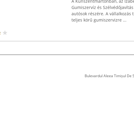
A Kunszentmártonban, az Izabel
Gumiszervíz és Szélvédőjavítás
autósok részére. A vállalkozás 
teljes körű gumiszervizre ...
Bulevardul Aleea Timișul De Sus