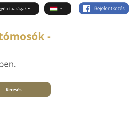
Bejelentkezés
gyéb iparágak
utómosók -
ben.
Keresés