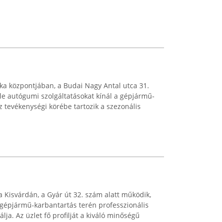
ka központjában, a Budai Nagy Antal utca 31.
éle autógumi szolgáltatásokat kínál a gépjármű-
z tevékenységi körébe tartozik a szezonális
a Kisvárdán, a Gyár út 32. szám alatt működik,
 gépjármű-karbantartás terén professzionális
lja. Az üzlet fő profilját a kiváló minőségű