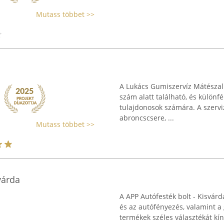
Mutass többet >>
A Lukács Gumiszervíz Mátészal
szám alatt található, és különf
tulajdonosok számára. A szervi
abroncscsere, ...
Mutass többet >>
várda
A APP Autófesték bolt - Kisvárd
és az autófényezés, valamint a
termékek széles választékát kíná