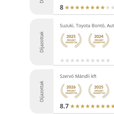
8
Suzuki, Toyota Bontó, Au
Díjazottak
Szervó Mándli kft
Díjazottak
8.7