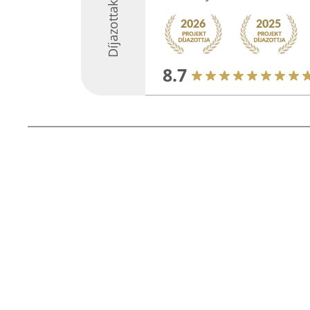
Díjazottak
8.7