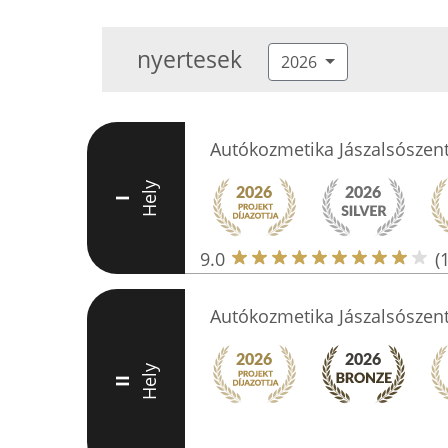
nyertesek
2026
Autókozmetika Jászalsószen
Hely
I
9.0
(
Autókozmetika Jászalsószen
Hely
II