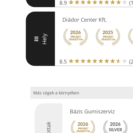
8.9
(
Diádor Center Kft,
Hely
III
8.5
(
Más cégek a környéken
Bázis Gumiszerviz