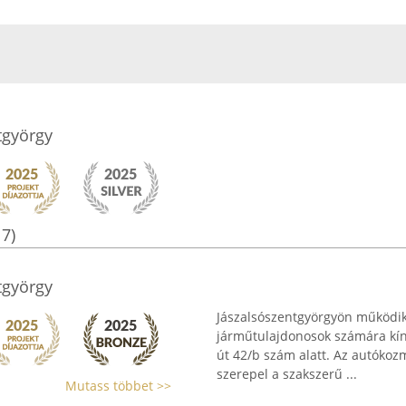
tgyörgy
17)
tgyörgy
Jászalsószentgyörgyön működik
járműtulajdonosok számára kíná
út 42/b szám alatt. Az autókozm
szerepel a szakszerű ...
Mutass többet >>