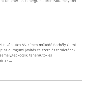
mint kisteher- és tehergumiabroncsok, melyeket
yi István utca 85. címen működő Borbély Gumi
je az autógumi javítás és szerelés területének.
 személygépkocsik, teherautók és
nak ...