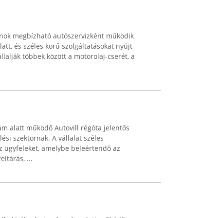
lnok megbízható autószervizként működik
att, és széles körű szolgáltatásokat nyújt
lalják többek között a motorolaj-cserét, a
ám alatt működő Autovill régóta jelentős
ési szektornak. A vállalat széles
az ügyfeleket, amelybe beleértendő az
ltárás, ...