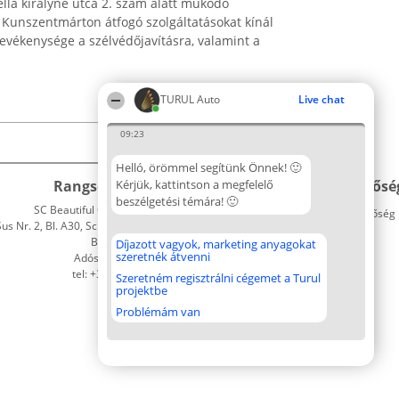
la királyné utca 2. szám alatt működő
 Kunszentmárton átfogó szolgáltatásokat kínál
tevékenysége a szélvédőjavításra, valamint a
TURUL Auto
Live chat
09:23
Helló, örömmel segítünk Önnek! 🙂
Rangsorszervező
Kérjük, kattintson a megfelelő
Népszavazás
Elérhetősé
beszélgetési témára! 🙂
SC Beautiful Company S.R.L.
Nyertesek
Elérhetőség
 Nr. 2, Bl. A30, Sc. A, Et. 4, Ap. 13
Az összes
Bukarest 53-238
díjazottak
Díjazott vagyok, marketing anyagokat
szeretnék átvenni
Adószám 36737675
listája
tel: +363 033 425 71
Szabályok
Szeretném regisztrálni cégemet a Turul
projektbe
Státusz
Polityka
Problémám van
Prywatności