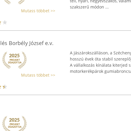
téli, nyári, négyévszakos, vala
szakszerű módon ...
Mutass többet >>
lés Borbély József e.v.
A Jászárokszálláson, a Széchen
hosszú évek óta stabil szereplő
A vállalkozás kínálata kiterjed
motorkerékpárok gumiabroncsai
Mutass többet >>