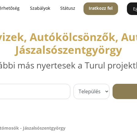
érhetőség
Szabályok
Státusz
Iratkozz fel
E
izek, Autókölcsönzők, A
Jászalsószentgyörgy
ábbi más nyertesek a Turul projekt
tómosók - Jászalsószentgyörgy