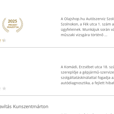
A Olajshop.hu Autószerviz Szo
Szolnokon, a Fék utca 1. szám al
ügyfeleinek. Munkájuk során vál
műszaki vizsgára történő ...
A Komádi, Erzsébet utca 18. sz
szereplője a gépjármű-szervizel
szolgáltatáskínálattal fogadja 
autódiagnosztika, a fejlett hibafe
javítás Kunszentmárton