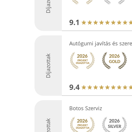
Díjazottak
9.1
Autógumi javítás és szere
Díjazottak
9.4
Botos Szerviz
Díjazottak