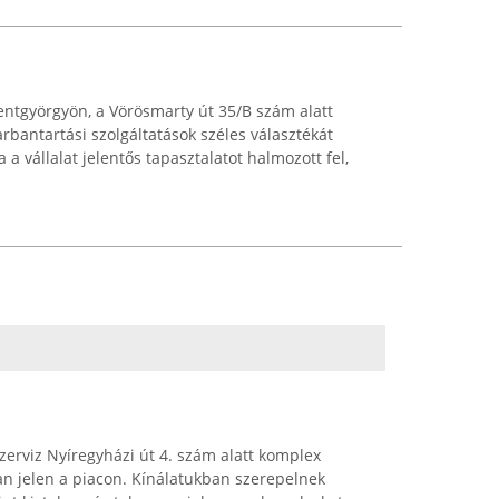
zentgyörgyön, a Vörösmarty út 35/B szám alatt
arbantartási szolgáltatások széles választékát
a a vállalat jelentős tapasztalatot halmozott fel,
erviz Nyíregyházi út 4. szám alatt komplex
van jelen a piacon. Kínálatukban szerepelnek