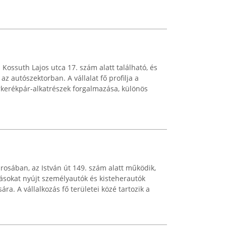
 Kossuth Lajos utca 17. szám alatt található, és
az autószektorban. A vállalat fő profilja a
rkerékpár-alkatrészek forgalmazása, különös
rosában, az István út 149. szám alatt működik,
ásokat nyújt személyautók és kisteherautók
a. A vállalkozás fő területei közé tartozik a