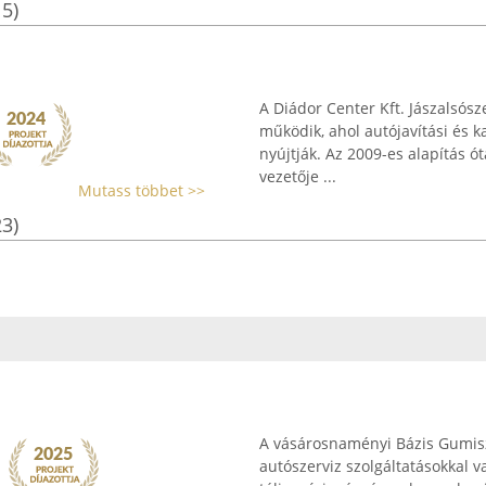
15)
A Diádor Center Kft. Jászalsós
működik, ahol autójavítási és k
nyújtják. Az 2009-es alapítás ót
vezetője ...
Mutass többet >>
23)
A vásárosnaményi Bázis Gumisz
autószerviz szolgáltatásokkal 