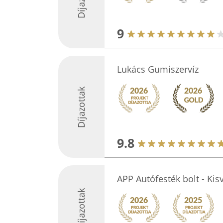
9
Lukács Gumiszervíz
Díjazottak
9.8
APP Autófesték bolt - Kis
Díjazottak