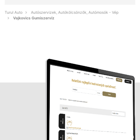
Turul Auto
Autószervizek, Autókölcsönzők, Autómosók - Vép
Vajkovics Gumiszervíz