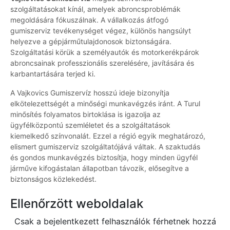
szolgáltatásokat kínál, amelyek abroncsproblémák
megoldására fókuszálnak. A vállalkozás átfogó
gumiszerviz tevékenységet végez, különös hangsúlyt
helyezve a gépjárműtulajdonosok biztonságára.
Szolgáltatási körük a személyautók és motorkerékpárok
abroncsainak professzionális szerelésére, javítására és
karbantartására terjed ki.
A Vajkovics Gumiszervíz hosszú ideje bizonyítja
elkötelezettségét a minőségi munkavégzés iránt. A Turul
minősítés folyamatos birtoklása is igazolja az
ügyfélközpontú szemléletet és a szolgáltatások
kiemelkedő színvonalát. Ezzel a régió egyik meghatározó,
elismert gumiszerviz szolgáltatójává váltak. A szaktudás
és gondos munkavégzés biztosítja, hogy minden ügyfél
járműve kifogástalan állapotban távozik, elősegítve a
biztonságos közlekedést.
Ellenőrzött weboldalak
Csak a bejelentkezett felhasználók férhetnek hozzá