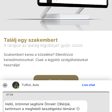
Találj egy szakembert
A rangsor az iparág legjobbjait gyűjti össze
Szakembert keres a közelébe? Ellenőrizze
keresőmotorunkat. Csak a legjobb szolgáltatásokat
használja!
Keresés
TURUL Auto
Live chat
07:34
Helló, örömmel segítünk Önnek! 🙂Kérjük,
kattintson a megfelelő beszélgetési témára! 🙂