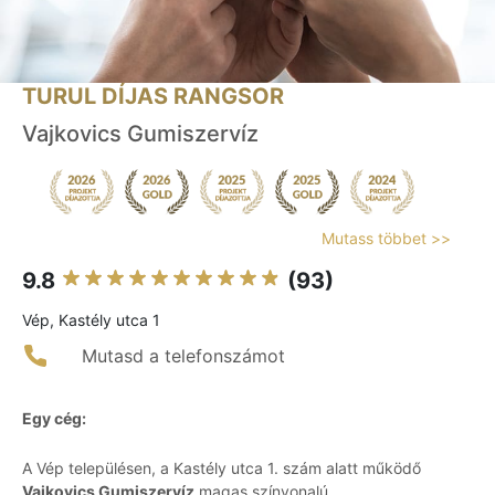
TURUL DÍJAS RANGSOR
Vajkovics Gumiszervíz
Mutass többet >>
9.8
(93)
Vép, Kastély utca 1
Mutasd a telefonszámot
Egy cég:
A Vép településen, a Kastély utca 1. szám alatt működő
Vajkovics Gumiszervíz
magas színvonalú