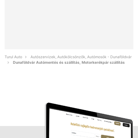
Turul Auto
Autószervizek, Autókölcsönzők, Autómosók - Dunaföldvár
Dunaföldvár Autómentés és szállítás, Motorkerékpár szállítás