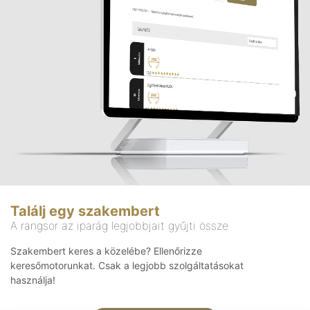
Találj egy szakembert
A rangsor az iparág legjobbjait gyűjti össze
Szakembert keres a közelébe? Ellenőrizze
keresőmotorunkat. Csak a legjobb szolgáltatásokat
használja!