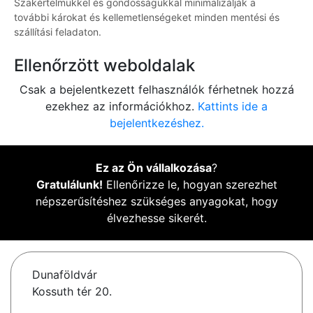
Szakértelmükkel és gondosságukkal minimalizálják a
további károkat és kellemetlenségeket minden mentési és
szállítási feladaton.
Ellenőrzött weboldalak
Csak a bejelentkezett felhasználók férhetnek hozzá
ezekhez az információkhoz.
Kattints ide a
bejelentkezéshez.
Ez az Ön vállalkozása
?
Gratulálunk!
Ellenőrizze le, hogyan szerezhet
népszerűsítéshez szükséges anyagokat, hogy
élvezhesse sikerét.
Dunaföldvár
Kossuth tér 20.