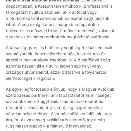
központjában, a Kossuth téren működik, professzionális
támogatást nyújtva azoknak, akik autóval vagy
motorkerékpárral szenvednek balesetet vagy műszaki
hibát. A cég szolgáltatásai magukban foglalják a
balesetes és műszaki hibás járművek mentését, valamint
gépkocsik és motorkerékpárok megbízható szállítását.
A társaság gyors és hatékony segítséget kínál nemcsak
személyautók, hanem kisteherautók, kistraktorok és
speciális munkagépek esetében is. A dunaföldvári cég
azonnal készen áll elindulni, legyen szó helyi vagy
országos útvonalakról, ezzel biztosítva a folyamatos
elérhetőséget a régióban.
Az egyik legfontosabb előnyük, hogy a Magyar Autóklub
szerződéses partnerei, ami tapasztalatot és minőséget
szavatol. Emellett ügyfeleik számára csereautót és
bérautót is kínálnak, teljes körű segítséget nyújtva
váratlan helyzetekben. A járműszállításon felül raklapos
áru, fa- és vasanyag szállítása is elérhető, így a cég
rugalmasan igazodik a felmerülő igényekhez.