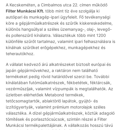
A Kecskeméten, a Cimbalmos utca 22. címen működő
Filter Munkácsi Kft.
több mint tíz éve szolgálja ki
autóipari és munkagép-ipari ügyfeleit. Fő tevékenységi
köre a gépjárműalkatrészek és szűrők kiskereskedelme,
különös hangsúllyal a széles üzemanyag-, olaj-, levegő-
és pollenszűrő kínálatra. Választékuk több mint 1200
különféle szűrőt tartalmaz, valamint ipari felhasználásra is
kínálnak szűrőket erőgépekhez, munkagépekhez és
teherautókhoz.
A vállalat kedvező árú alkatrészeket biztosít európai és
japán gépjárművekhez, a raktáron nem található
termékeket pedig rövid határidővel szerzi be. További
kínálatában futóműalkatrészek, fékbetétek, féktárcsák,
vezérműszíjak, valamint vízpumpák is megtalálhatók. Az
üzletben elérhetőek Metabond termékek,
tetőcsomagtartók, ablaktörlő lapátok, gyújtó- és
izzítógyertyák, valamint prémium motorolajok széles
választéka. A dízel gépjárműalkatrészek, köztük adagoló
tömítések és porlasztócsúcsok, szintén részei a Filter
Munkácsi termékpalettájának. A vállalkozás hosszú távú