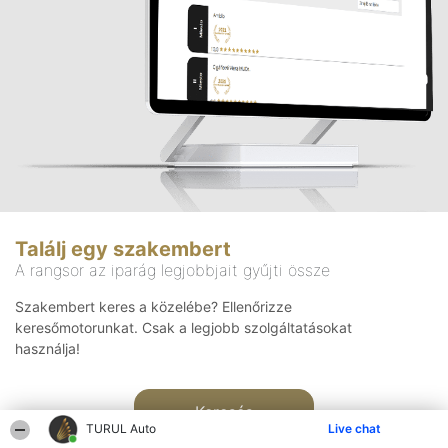
Találj egy szakembert
A rangsor az iparág legjobbjait gyűjti össze
Szakembert keres a közelébe? Ellenőrizze
keresőmotorunkat. Csak a legjobb szolgáltatásokat
használja!
Keresés
TURUL Auto
Live chat