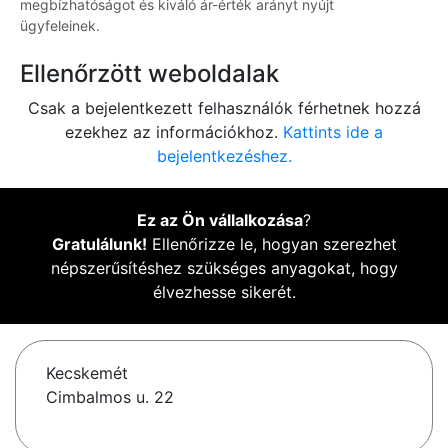
megbízhatóságot és kiváló ár-érték arányt nyújt
ügyfeleinek.
Ellenőrzött weboldalak
Csak a bejelentkezett felhasználók férhetnek hozzá
ezekhez az információkhoz.
Kattints ide a
bejelentkezéshez.
Ez az Ön vállalkozása
?
Gratulálunk!
Ellenőrizze le, hogyan szerezhet
népszerűsítéshez szükséges anyagokat, hogy
élvezhesse sikerét.
Kecskemét
Cimbalmos u. 22