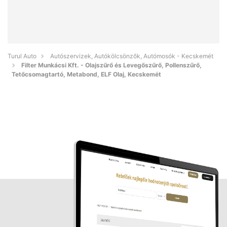
Turul Auto
Autószervizek, Autókölcsönzők, Autómosók - Kecskemét
Filter Munkácsi Kft. - Olajszűrő és Levegőszűrő, Pollenszűrő,
Tetőcsomagtartó, Metabond, ELF Olaj, Kecskemét