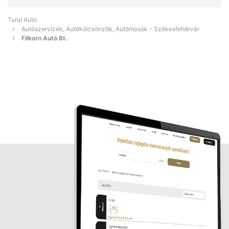
Turul Auto
Autószervizek, Autókölcsönzők, Autómosók - Székesfehérvár
Filkorn Autó Bt.