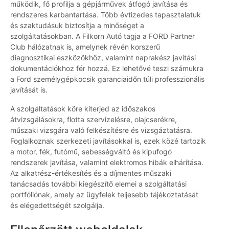
működik, fő profilja a gépjárművek átfogó javítása és
rendszeres karbantartása. Több évtizedes tapasztalatuk
és szaktudásuk biztosítja a minőséget a
szolgáltatásokban. A Filkorn Autó tagja a FORD Partner
Club hálózatnak is, amelynek révén korszerű
diagnosztikai eszközökhöz, valamint naprakész javítási
dokumentációkhoz fér hozzá. Ez lehetővé teszi számukra
a Ford személygépkocsik garanciaidőn túli professzionális
javítását is.
A szolgáltatások köre kiterjed az időszakos
átvizsgálásokra, flotta szervizelésre, olajcserékre,
műszaki vizsgára való felkészítésre és vizsgáztatásra.
Foglalkoznak szerkezeti javításokkal is, ezek közé tartozik
a motor, fék, futómű, sebességváltó és kipufogó
rendszerek javítása, valamint elektromos hibák elhárítása.
Az alkatrész-értékesítés és a díjmentes műszaki
tanácsadás további kiegészítő elemei a szolgáltatási
portfóliónak, amely az ügyfelek teljesebb tájékoztatását
és elégedettségét szolgálja.