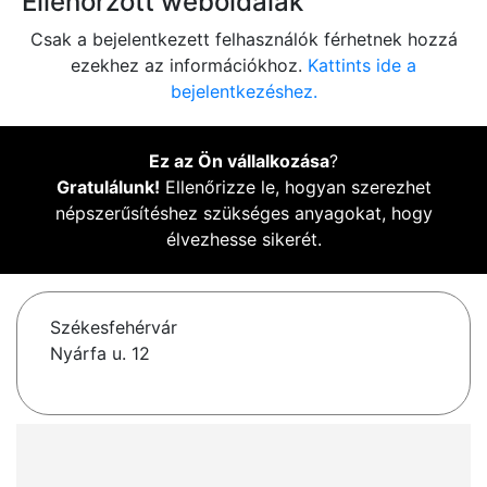
Ellenőrzött weboldalak
Csak a bejelentkezett felhasználók férhetnek hozzá
ezekhez az információkhoz.
Kattints ide a
bejelentkezéshez.
Ez az Ön vállalkozása
?
Gratulálunk!
Ellenőrizze le, hogyan szerezhet
népszerűsítéshez szükséges anyagokat, hogy
élvezhesse sikerét.
Székesfehérvár
Nyárfa u. 12