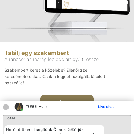
Találj egy szakembert
A rangsor az iparág legjobbjait gyűjti össze
Szakembert keres a közelébe? Ellenőrizze
keresőmotorunkat. Csak a legjobb szolgáltatásokat
használja!
Keresés
TURUL Auto
Live chat
08:02
Helló, örömmel segítünk Önnek! 🙂Kérjük,