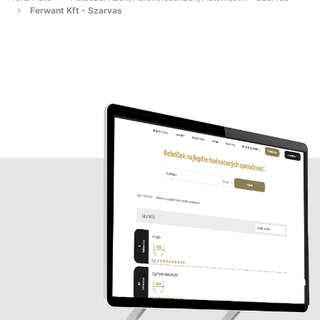
Ferwant Kft - Szarvas