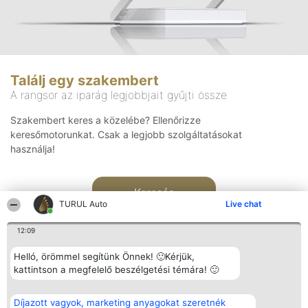
Találj egy szakembert
A rangsor az iparág legjobbjait gyűjti össze
Szakembert keres a közelébe? Ellenőrizze
keresőmotorunkat. Csak a legjobb szolgáltatásokat
használja!
Keresés
TURUL Auto
Live chat
12:09
Helló, örömmel segítünk Önnek! 🙂Kérjük,
kattintson a megfelelő beszélgetési témára! 🙂
Rangsorszervező
Népszavazás
Elérhetőség
Díjazott vagyok, marketing anyagokat szeretnék
SC Beautiful Company S.R.L.
Nyertesek
Elérhetőség