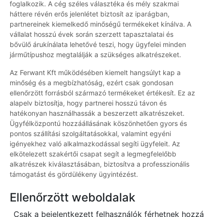
foglalkozik. A cég széles választéka és mély szakmai
háttere révén erős jelenlétet biztosít az iparágban,
partnereinek kiemelkedő minőségű termékeket kínálva. A
vállalat hosszú évek során szerzett tapasztalatai és
bővülő árukínálata lehetővé teszi, hogy ügyfelei minden
járműtípushoz megtalálják a szükséges alkatrészeket.
Az Ferwant Kft működésében kiemelt hangsúlyt kap a
minőség és a megbízhatóság, ezért csak gondosan
ellenőrzött forrásból származó termékeket értékesít. Ez az
alapelv biztosítja, hogy partnerei hosszú távon és
hatékonyan használhassák a beszerzett alkatrészeket.
Ügyfélközpontú hozzáállásának köszönhetően gyors és
pontos szállítási szolgáltatásokkal, valamint egyéni
igényekhez való alkalmazkodással segíti ügyfeleit. Az
elkötelezett szakértői csapat segít a legmegfelelőbb
alkatrészek kiválasztásában, biztosítva a professzionális
támogatást és gördülékeny ügyintézést.
Ellenőrzött weboldalak
Csak a bejelentkezett felhasználók férhetnek hozzá