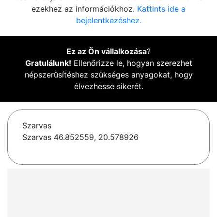
ezekhez az információkhoz.
Kattints ide a
bejelentkezéshez.
Ez az Ön vállalkozása
?
Gratulálunk!
Ellenőrizze le, hogyan szerezhet
népszerűsítéshez szükséges anyagokat, hogy
élvezhesse sikerét.
Szarvas
Szarvas 46.852559, 20.578926