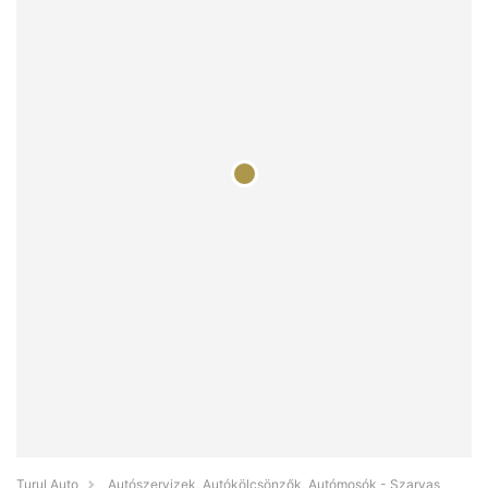
Turul Auto
Autószervizek, Autókölcsönzők, Autómosók - Szarvas