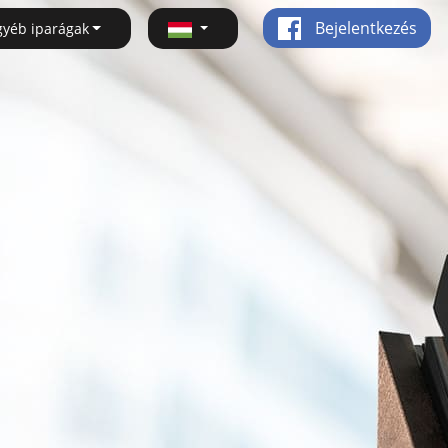
Bejelentkezés
gyéb iparágak