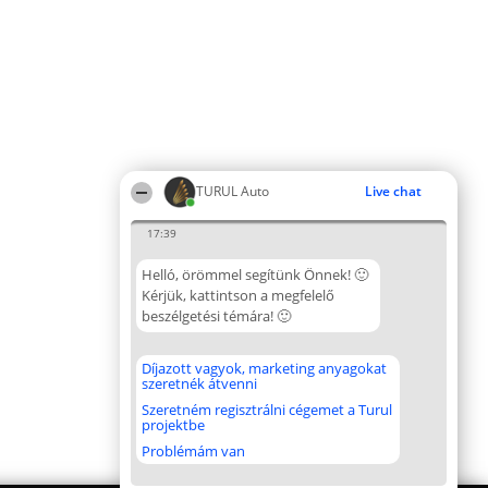
TURUL Auto
Live chat
17:39
Helló, örömmel segítünk Önnek! 🙂
Kérjük, kattintson a megfelelő
beszélgetési témára! 🙂
Díjazott vagyok, marketing anyagokat
szeretnék átvenni
Szeretném regisztrálni cégemet a Turul
projektbe
Problémám van