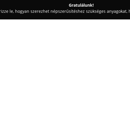
Gratulálunk!
rizze le, hogyan szerezhet népszerűsítéshez szükséges anyagokat, h
mosók - Kisharsány
Ferenczfi Autòszervíz
Egy cég:
A
Ferenczfi Autószerviz
egy má
Széchenyi utca 64. szám alatt t
személyzettel teljes körű gépj
végeznek. A szolgáltatások közö
műszaki vizsgáztatásra való fel
is.
A vállalkozás tevékenységi köré
váltócsere, továbbá motorvezérl
szélvédőjavítást, valamint gumi