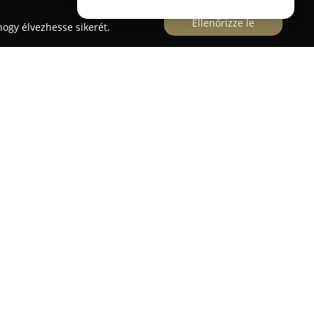
Ellenőrizze le
ogy élvezhesse sikerét.
rkafüggetlen műhely, amely Siklóson, a
alálható. Modern felszereltséggel és szakképzett
ármű-karbantartási és javítási munkálatokat
tt szerepel az általános átvizsgálás, karbantartás,
készítés és elvégzés, valamint autódiagnosztika
be tartozik a fék- és futómű javítása, kuplung- és
és szervizelése. A karosszéria- és
cserét is elvégzik.
Ferenczfi Autószerviz
kiemelt