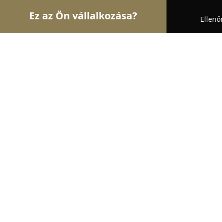
Ez az Ön vállalkozása?
Ellenő
Turul Auto
Autószervizek, Autókölcsönzők, Autó
Ferenczfi Autòszervíz
8.2
(46)
Kisharsány, Széchenyi u. 64
Mutasd a telefonszámot