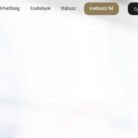
érhetőség
Szabályok
Státusz
Iratkozz fel
E