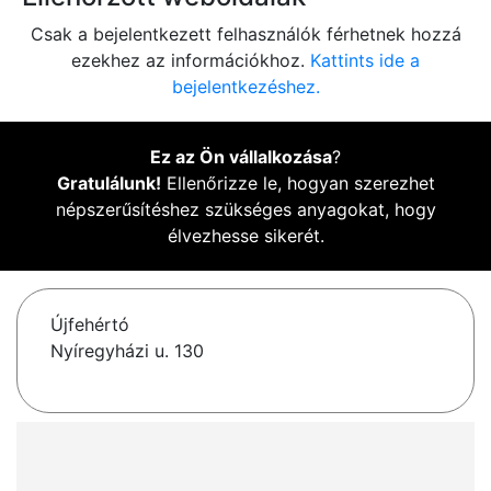
Csak a bejelentkezett felhasználók férhetnek hozzá
ezekhez az információkhoz.
Kattints ide a
bejelentkezéshez.
Ez az Ön vállalkozása
?
Gratulálunk!
Ellenőrizze le, hogyan szerezhet
népszerűsítéshez szükséges anyagokat, hogy
élvezhesse sikerét.
Újfehértó
Nyíregyházi u. 130