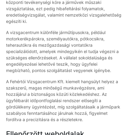
központi tevékenységi köre a járművek műszaki
vizsgáztatása, ezt pedig hibafeltárási folyamatok,
eredetiségvizsgálat, valamint nemzetközi vizsgalehetőség
egészíti ki.
A vizsgacentrum különféle járműtípusokra, például
motorkerékpárokra, személyautókra, pótkocsikra,
teherautókra és mezőgazdasági vontatókra
specializálódott, amelyek mindegyikén el tudja végezni a
szükséges ellenőrzéseket. A vállalat sokoldalúsága és
engedélyezései lehetővé teszik, hogy ügyfelei
megbízható, pontos szolgáltatást vegyenek igénybe.
A Fehértói Vizsgacentrum Kft. kiemelt hangsúlyt helyez a
szakszerű, magas minőségű munkavégzésre, ami
hozzájárul a biztonságos közúti közlekedéshez. Az
ügyfélbarát időpontfoglalási rendszer elősegíti a
gördülékeny ügyintézést, míg szolgáltatásaik a járműpark
szabályos fenntartásához járulnak hozzá, figyelmet
fordítva a precizitásra és a részletekre.
Ellenőrzött weboldalak