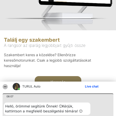
Találj egy szakembert
A rangsor az iparág legjobbjait gyűjti össze
Szakembert keres a közelébe? Ellenőrizze
keresőmotorunkat. Csak a legjobb szolgáltatásokat
használja!
Keresés
TURUL Auto
Live chat
06:07
Helló, örömmel segítünk Önnek! 🙂Kérjük,
kattintson a megfelelő beszélgetési témára! 🙂