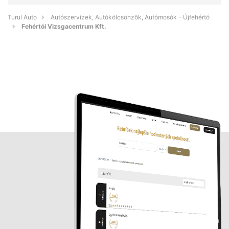
Turul Auto
Autószervizek, Autókölcsönzők, Autómosók - Újfehértó
Fehértói Vizsgacentrum Kft.