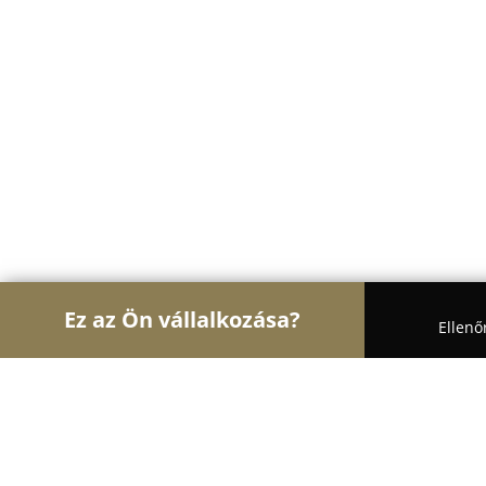
Ez az Ön vállalkozása?
Ellenő
Turul Auto
Autószervizek, Autókölcsönzők, Autó