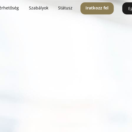
érhetőség
Szabályok
Státusz
Iratkozz fel
E