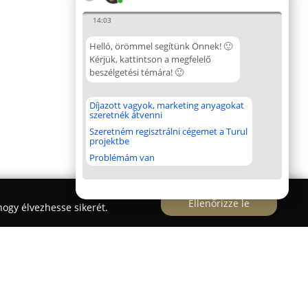
14:03
Helló, örömmel segítünk Önnek! 🙂
Kérjük, kattintson a megfelelő
beszélgetési témára! 🙂
Díjazott vagyok, marketing anyagokat
szeretnék átvenni
Szeretném regisztrálni cégemet a Turul
projektbe
Problémám van
Ellenőrizze le
ogy élvezhesse sikerét.