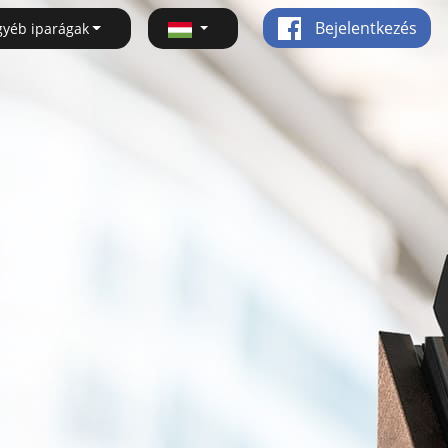
Bejelentkezés
gyéb iparágak