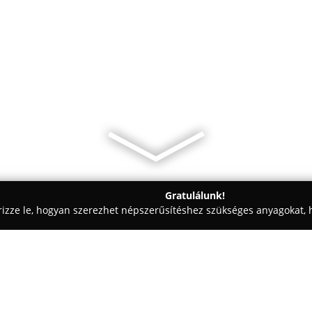
Gratulálunk!
rizze le, hogyan szerezhet népszerűsítéshez szükséges anyagokat, h
mosók - Székesfehérvár
Fefe Auto KFT